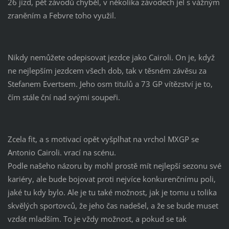
26 jízd, pět závodů chyběl, v několika závodech jel s vážným
zraněním a Febvre toho využil.
Nikdy nemůžete odepisovat jezdce jako Cairoli. On je, když
ne nejlepším jezdcem všech dob, tak v těsném závěsu za
Stefanem Evertsem. Jeho osm titulů a 73 GP vítězství je to,
čím stále ční nad svými soupeři.
Zcela fit, a s motivací opět vyšplhat na vrchol MXGP se
Antonio Cairoli. vrací na scénu.
Podle našeho názoru by mohl prostě mít nejlepší sezonu své
kariéry, ale bude bojovat proti nejvíce konkurenčnímu poli,
jaké tu kdy bylo. Ale je tu také možnost, jak je tomu u tolika
skvělých sportovců, že jeho čas nadešel, a že se bude muset
vzdát mladším. To je vždy možnost, a pokud se tak