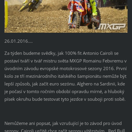
26.01.2016....
Za týden budeme svědky, jak 100% fit Antonio Cairoli se
postaví tváří v tvář mistru světa MXGP Romainu Febvremu v
úvodním závodu evropské motokrosové sezony 2016. První
kolo ze tří mezinárodního italského šampionátu nemůže být
lepší způsob, jak začít euro sezónu. Alghero na Sardinii, kde
je počasí v tomto ročním období opravdu mírné, a hluboký
písek okruhu bude testovat tyto jezdce v souboji proti sobě.
Nemůžeme ani popsat, jak vzrušující je to závod pro úvod
sezony. Cairoli určitě chce začít sezonu vítězstvím. Red Bull