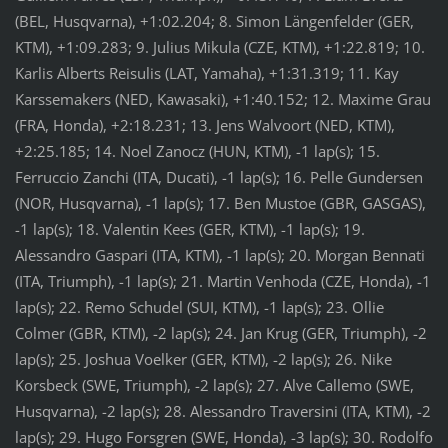
(BEL, Husqvarna), +1:02.204; 8. Simon Längenfelder (GER,
KTM), +1:09.283; 9. Julius Mikula (CZE, KTM), +1:22.819; 10.
Karlis Alberts Reisulis (LAT, Yamaha), +1:31.319; 11. Kay
Karssemakers (NED, Kawasaki), +1:40.152; 12. Maxime Grau
(FRA, Honda), +2:18.231; 13. Jens Walvoort (NED, KTM),
+2:25.185; 14. Noel Zanocz (HUN, KTM), -1 lap(s); 15.
Ferruccio Zanchi (ITA, Ducati), -1 lap(s); 16. Pelle Gundersen
(NOR, Husqvarna), -1 lap(s); 17. Ben Mustoe (GBR, GASGAS),
-1 lap(s); 18. Valentin Kees (GER, KTM), -1 lap(s); 19.
Alessandro Gaspari (ITA, KTM), -1 lap(s); 20. Morgan Bennati
(ITA, Triumph), -1 lap(s); 21. Martin Venhoda (CZE, Honda), -1
lap(s); 22. Remo Schudel (SUI, KTM), -1 lap(s); 23. Ollie
Colmer (GBR, KTM), -2 lap(s); 24. Jan Krug (GER, Triumph), -2
lap(s); 25. Joshua Voelker (GER, KTM), -2 lap(s); 26. Nike
Korsbeck (SWE, Triumph), -2 lap(s); 27. Alve Callemo (SWE,
Husqvarna), -2 lap(s); 28. Alessandro Traversini (ITA, KTM), -2
lap(s); 29. Hugo Forsgren (SWE, Honda), -3 lap(s); 30. Rodolfo