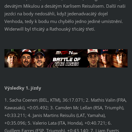
devátým Mikulou a desátým Karlisem Reisulisem. Další naši
jezdci na body nedosáhli, když jedenadvacátý dojel
Venhoda, tedy k bodu mu chybělo jedno jediné umístnění.
Widerwill byl třicátý a Rathouský třicátý třetí.
Výsledky 1. jízdy
1. Sacha Coenen (BEL, KTM), 36:17.071; 2. Mathis Valin (FRA,
Kawasaki), +0:05.492; 3. Camden Mc Lellan (RSA, Triumph),
+0:33.211; 4. Janis Martins Reisulis (LAT, Yamaha),
+0:35.096; 5. Valerio Lata (ITA, Honda), +0:40.721; 6.
Guillem Farres (ESP, Triumph), +0:43.140; 7. Liam Everts