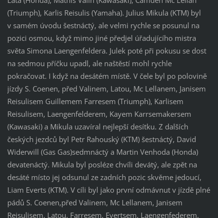
Lata (Honda), Mathis Valin (Kawasaki), Camden Mc Lellan
(Triumph), Karlis Reisulis (Yamaha). Julius Mikula (KTM) byl
v samém úvodu šestnáctý, ale velmi rychle se posunul na
pozici osmou, když mimo jiné předjel úřadujícího mistra
světa Simona Laengenfeldera. Julek poté při pokusu se dost
na sedmou příčku upadl, ale naštěstí mohl rychle
pokračovat. I když na desátém místě. V čele byl po polovině
jízdy S. Coenen, před Valinem, Latou, Mc Lellanem, Janisem
Reisulisem Guillemem Farresem (Triumph), Karlisem
Reisulisem, Laengenfelderem, Kayem Karrsemakersem
(Kawasaki) a Mikula uzavíral nejlepší desítku. Z dalších
českých jezdců byl Petr Rahouský (KTM) šestnáctý, David
Widerwill (Gas Gas)sedmnáctý a Martin Venhoda (Honda)
devatenáctý. Mikula byl posléze chvíli devátý, ale zpět na
desáté místo jej odsunul ze zadních pozic skvěme jedoucí,
Liam Everts (KTM). V cíli byl jako první odmávnut v jízdě plné
pádů S. Coenen,před Valinem, Mc Lellanem, Janisem
Reisulisem, Latou, Farresem, Evertsem, Laengenfederem,