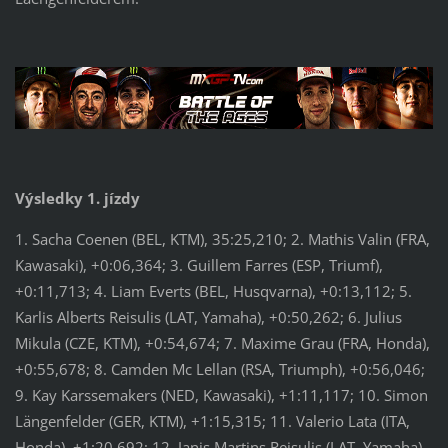
Výsledky 1. jízdy
1. Sacha Coenen (BEL, KTM), 35:25,210; 2. Mathis Valin (FRA,
Kawasaki), +0:06,364; 3. Guillem Farres (ESP, Triumf),
+0:11,713; 4. Liam Everts (BEL, Husqvarna), +0:13,112; 5.
Karlis Alberts Reisulis (LAT, Yamaha), +0:50,262; 6. Julius
Mikula (CZE, KTM), +0:54,674; 7. Maxime Grau (FRA, Honda),
+0:55,678; 8. Camden Mc Lellan (RSA, Triumph), +0:56,046;
9. Kay Karssemakers (NED, Kawasaki), +1:11,117; 10. Simon
Längenfelder (GER, KTM), +1:15,315; 11. Valerio Lata (ITA,
Honda), +1:20,692; 12. Janis Martins Reisulis (LAT, Yamaha),