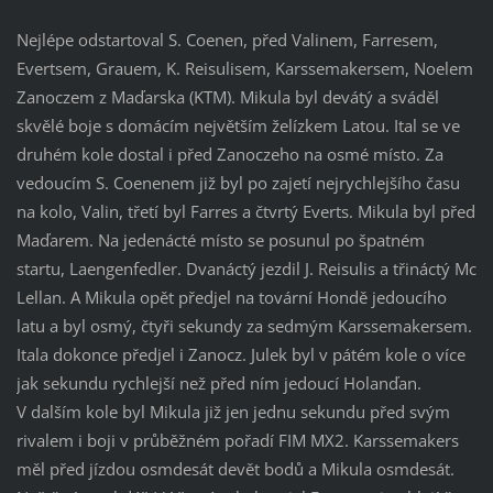
Nejlépe odstartoval S. Coenen, před Valinem, Farresem,
Evertsem, Grauem, K. Reisulisem, Karssemakersem, Noelem
Zanoczem z Maďarska (KTM). Mikula byl devátý a sváděl
skvělé boje s domácím největším želízkem Latou. Ital se ve
druhém kole dostal i před Zanoczeho na osmé místo. Za
vedoucím S. Coenenem již byl po zajetí nejrychlejšího času
na kolo, Valin, třetí byl Farres a čtvrtý Everts. Mikula byl před
Maďarem. Na jedenácté místo se posunul po špatném
startu, Laengenfedler. Dvanáctý jezdil J. Reisulis a třináctý Mc
Lellan. A Mikula opět předjel na tovární Hondě jedoucího
latu a byl osmý, čtyři sekundy za sedmým Karssemakersem.
Itala dokonce předjel i Zanocz. Julek byl v pátém kole o více
jak sekundu rychlejší než před ním jedoucí Holanďan.
V dalším kole byl Mikula již jen jednu sekundu před svým
rivalem i boji v průběžném pořadí FIM MX2. Karssemakers
měl před jízdou osmdesát devět bodů a Mikula osmdesát.