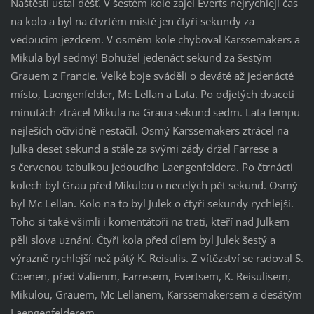
Naštěstí ustal déšť. V šestém kole zajel Everts nejrychlejí čas
na kolo a byl na čtvrtém místě jen čtyři sekundy za
vedoucím jezdcem. V osmém kole chyboval Karssemakers a
Mikula byl sedmý! Bohužel jedenáct sekund za šestým
Grauem z Francie. Velké boje sváděli o deváté až jedenácté
místo, Laengenfelder, Mc Lellan a Lata. Po odjetých dvaceti
minutách ztrácel Mikula na Graua sekund sedm. Lata tempu
nejleších očividně nestačil. Osmý Karssemakers ztrácel na
Julka deset sekund a stále za svými zády držel Farrese a
s červenou tabulkou jedoucího Laengenfeldera. Po čtrnácti
kolech byl Grau před Mikulou o necelých pět sekund. Osmý
byl Mc Lellan. Kolo na to byl Julek o čtyři sekundy rychlejší.
Toho si také všimli i komentátoři na trati, kteří nad Julkem
pěli slova uznání. Čtyři kola před cílem byl Julek šestý a
výrazně rychlejší než pátý K. Reisulis. Z vítězství se radoval S.
Coenen, před Valienm, Farresem, Evertsem, K. Reisulisem,
Mikulou, Grauem, Mc Lellanem, Karssemakersem a desátým
Laengenfelderem.