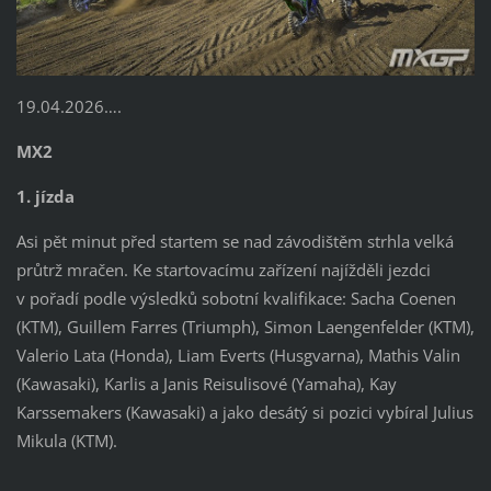
19.04.2026….
MX2
1. jízda
Asi pět minut před startem se nad závodištěm strhla velká
průtrž mračen. Ke startovacímu zařízení najížděli jezdci
v pořadí podle výsledků sobotní kvalifikace: Sacha Coenen
(KTM), Guillem Farres (Triumph), Simon Laengenfelder (KTM),
Valerio Lata (Honda), Liam Everts (Husgvarna), Mathis Valin
(Kawasaki), Karlis a Janis Reisulisové (Yamaha), Kay
Karssemakers (Kawasaki) a jako desátý si pozici vybíral Julius
Mikula (KTM).