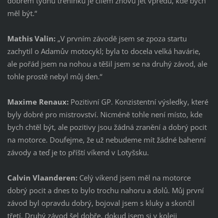
dobrém týdnu tréninku je cílem znovu jet vpředu, kde bych
měl být.“
Mathis Valin:
„V prvním závodě jsem se zpoza startu
zachytil o Adamův motocykl; byla to docela velká havárie,
ale pořád jsem na nohou a těšil jsem se na druhý závod, ale
tohle prostě nebyl můj den.“
Maxime Renaux:
Pozitivní GP. Konzistentní výsledky, které
byly dobré pro mistrovství. Nicméně tohle není místo, kde
bych chtěl být, ale pozitivy jsou žádná zranění a dobrý pocit
na motorce. Doufejme, že už nebudeme mít žádné bahenní
závody a teď je to příští víkend v Lotyšsku.
Calvin Vlaanderen:
Celý víkend jsem měl na motorce
dobrý pocit a dnes to bylo trochu nahoru a dolů. Můj první
závod byl opravdu dobrý, bojoval jsem s kluky a skončil
třetí. Druhý závod šel dobře, dokud jsem si v koleji