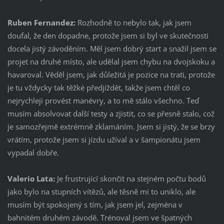
Ruben Fernandez:
Rozhodně to nebylo tak, jak jsem
doufal, že den dopadne, protože jsem si byl ve skutečnosti
docela jistý závoděním. Měl jsem dobrý start a snažil jsem se
projet na druhé místo, ale udělal jsem chybu na dvojskoku a
havaroval. Věděl jsem, jak důležitá je pozice na trati, protože
je tu vždycky tak těžké předjíždět, takže jsem chtěl co
nejrychleji provést manévry, a to mě stálo všechno. Teď
musím absolvovat další testy a zjistit, co se přesně stalo, což
je samozřejmě extrémně zklamáním. Jsem si jistý, že se brzy
vrátím, protože jsem si jízdu užíval a v šampionátu jsem
vypadal dobře.
Valerio Lata:
Je frustrující skončit na stejném počtu bodů
jako bylo na stupních vítězů, ale těsně mi to uniklo, ale
musím být spokojený s tím, jak jsem jel, zejména v
bahnitém druhém závodě. Trénoval jsem ve špatných