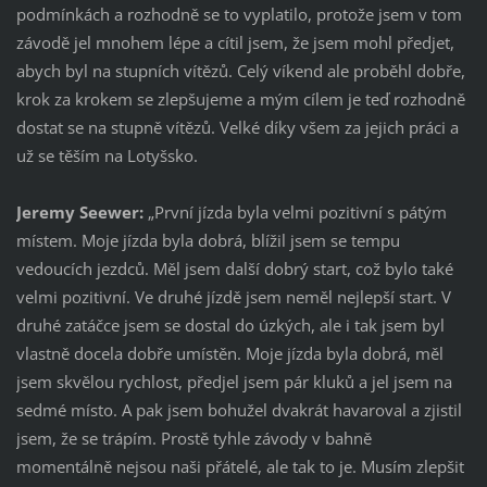
podmínkách a rozhodně se to vyplatilo, protože jsem v tom
závodě jel mnohem lépe a cítil jsem, že jsem mohl předjet,
abych byl na stupních vítězů. Celý víkend ale proběhl dobře,
krok za krokem se zlepšujeme a mým cílem je teď rozhodně
dostat se na stupně vítězů. Velké díky všem za jejich práci a
už se těším na Lotyšsko.
Jeremy Seewer:
„První jízda byla velmi pozitivní s pátým
místem. Moje jízda byla dobrá, blížil jsem se tempu
vedoucích jezdců. Měl jsem další dobrý start, což bylo také
velmi pozitivní. Ve druhé jízdě jsem neměl nejlepší start. V
druhé zatáčce jsem se dostal do úzkých, ale i tak jsem byl
vlastně docela dobře umístěn. Moje jízda byla dobrá, měl
jsem skvělou rychlost, předjel jsem pár kluků a jel jsem na
sedmé místo. A pak jsem bohužel dvakrát havaroval a zjistil
jsem, že se trápím. Prostě tyhle závody v bahně
momentálně nejsou naši přátelé, ale tak to je. Musím zlepšit