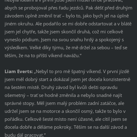
abych se probojoval přes řadu jezdců. Pak déšť před druhým
závodem úplně změnil trať – bylo to, jako bych jel na úplně
jiném okruhu. Ale podařilo se mi dobře odstartovat a v blátě
jsem jel chytře, takže jsem skončil druhá, což mi celkově
vyneslo pódium. Jsem na svou snahu hrdý a spokojený s
výsledkem. Velké díky týmu, že mě držel za sebou – teď se
těším, že na to příští víkend navážu.“
Liam Everts:
„Nebyl to pro mě špatný víkend. V první jízdě
jsem měl dobrý start a dokázal jsem jet docela konzistentně
na šestém místě. Druhý závod byl kvůli dešti opravdu
ošemetný – trať se hodně změnila a nebylo snadné najít
správné stopy. Měl jsem malý problém zadní zatáčce, ale
udržel jsem se na motorce a skončil osmý, takže to bylo v
pořádku. Celkově šesté místo není úžasné, ale cítil jsem se
docela dobře a děláme pokroky. Těším se na další závod a
budu dál pracovat.“