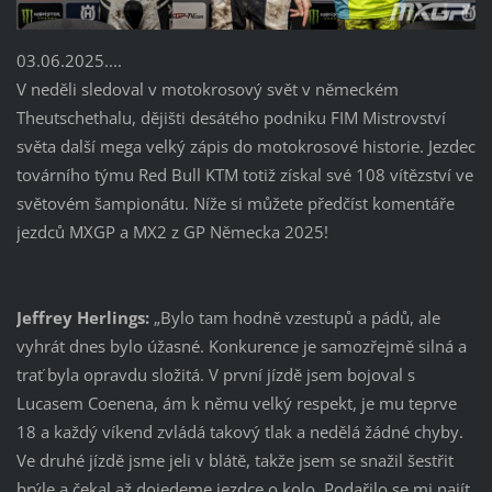
03.06.2025....
V neděli sledoval v motokrosový svět v německém
Theutschethalu, dějišti desátého podniku FIM Mistrovství
světa další mega velký zápis do motokrosové historie. Jezdec
továrního týmu Red Bull KTM totiž získal své 108 vítězství ve
světovém šampionátu. Níže si můžete předčíst komentáře
jezdců MXGP a MX2 z GP Německa 2025!
Jeffrey Herlings:
„Bylo tam hodně vzestupů a pádů, ale
vyhrát dnes bylo úžasné. Konkurence je samozřejmě silná a
trať byla opravdu složitá. V první jízdě jsem bojoval s
Lucasem Coenena, ám k němu velký respekt, je mu teprve
18 a každý víkend zvládá takový tlak a nedělá žádné chyby.
Ve druhé jízdě jsme jeli v blátě, takže jsem se snažil šestřit
brýle a čekal až dojedeme jezdce o kolo. Podařilo se mi najít