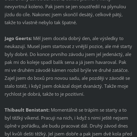
nevyvrtnul koleno. Pak jsem se jen soustředil na plynulou
jízdu do cíle. Nakonec jsem skončil desátý, celkově pátý,
takže to vlastně nebylo tak špatné.
Jago Geerts:
Měl jsem docela dobrý den, ale výsledky to
neukazují. Musel jsem startovat z vnější pozice, ale mé starty
byly dobré. Do konce prvního závodu jsem jel jedenáctý, ale
pak mi do koleje spadl balík sena a já jsem havaroval. Pak
mi ve druhém závodě kámen rozbil brýle ve druhé zatáčce.
Zajel jsem do boxů pro novou sadu, ale později v závodě se
stalo totéž, i když jsem dokázal dojet dvanáctý. Takže moje
rychlost je dobrá, takže to je pozitivní.
Thibault Benistant:
Momentálně se trápím se starty a to
byl těžký víkend. Pracuji na nich, i když s nimi ještě nejsem
úplně v pořádku, ale budu pracovat dál. Druhý závod dnes
byl kvůli dešti těžký. Jel jsem dobře a pak jsem dvě kola před