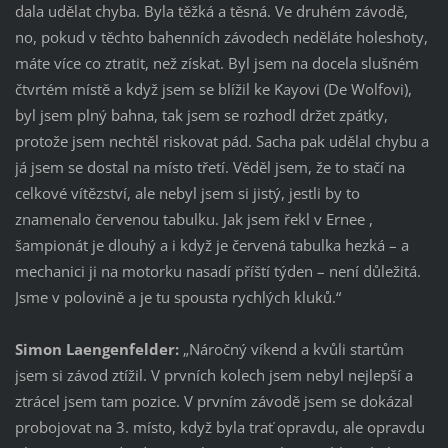
dala udělat chyba. Byla těžká a těsná. Ve druhém závodě,
no, pokud v těchto bahenních závodech neděláte holeshoty,
máte více co ztratit, než získat. Byl jsem na docela slušném
čtvrtém místě a když jsem se blížil ke Kayovi (De Wolfovi),
byl jsem plný bahna, tak jsem se rozhodl držet zpátky,
protože jsem nechtěl riskovat pád. Sacha pak udělal chybu a
já jsem se dostal na místo třetí. Věděl jsem, že to stačí na
celkové vítězství, ale nebyl jsem si jistý, jestli by to
znamenalo červenou tabulku. Jak jsem řekl v Ernee ,
šampionát je dlouhý a i když je červená tabulka hezká – a
mechanici ji na motorku nasadí příští týden – není důležitá.
Jsme v polovině a je tu spousta rychlých kluků.“
Simon Laengenfelder:
„Náročný víkend a kvůli startům
jsem si závod ztížil. V prvních kolech jsem nebyl nejlepší a
ztrácel jsem tam pozice. V prvním závodě jsem se dokázal
probojovat na 3. místo, když byla trať opravdu, ale opravdu