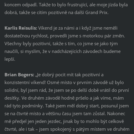
koncem odpadl. Takže to bylo frustrující, ale moje jízda byla
dobrá, takže se cítím pozitivně na další Grand Prix.
Karlis Reisulis:
Víkend je za námi a i když jsme neměli
dostatečnou rychlost, provedli jsme s motorkou pár změn.
Všechny byly pozitivní, takže s tím, co jsme se jako tým
naučili, si myslím, že v nadcházejících závodech budeme
lepší.
Brian Bogers:
„Je dobrý pocit mít tak pozitivní a
konzistentní víkend! Osmé místo v prvním závodě už bylo
solidní, byl jsem rád, že jsem se po delší době vrátil do první
desítky. Ve druhém závodě hodně pršelo a jak víme, mám
rád tyto podmínky. Také jsem měl dobrý start, posunul jsem
se na čtvrté místo a většinu času jsem tam zůstal. Nakonec
mě předjel jen jeden jezdec, jinak by to mohlo být celkově
čtvrté, ale i tak – jsem spokojený s pátým místem ve druhém