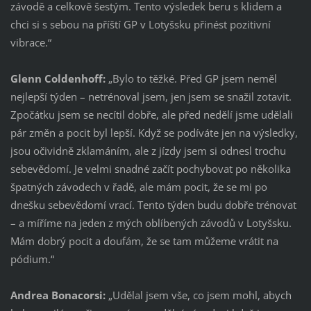
závodě a celkově šestým. Tento výsledek beru s klidem a
chci si s sebou na příští GP v Lotyšsku přinést pozitivní
vibrace.“
Glenn Coldenhoff:
„Bylo to těžké. Před GP jsem neměl
nejlepší týden – netrénoval jsem, jen jsem se snažil zotavit.
Zpočátku jsem se necítil dobře, ale před nedělí jsme udělali
pár změn a pocit byl lepší. Když se podíváte jen na výsledky,
jsou očividně zklamáním, ale z jízdy jsem si odnesl trochu
sebevědomí. Je velmi snadné začít pochybovat po několika
špatných závodech v řadě, ale mám pocit, že se mi po
dnešku sebevědomí vrací. Tento týden budu dobře trénovat
– a míříme na jeden z mých oblíbených závodů v Lotyšsku.
Mám dobrý pocit a doufám, že se tam můžeme vrátit na
pódium.“
Andrea Bonacorsi:
„Udělal jsem vše, co jsem mohl, abych