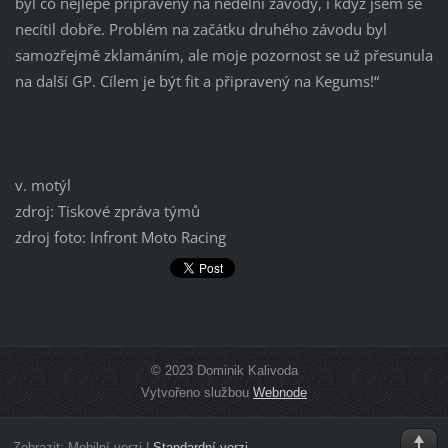
byl co nejlépe připravený na nedělní závody, i když jsem se
necítil dobře. Problém na začátku druhého závodu byl
samozřejmě zklamáním, ale moje pozornost se už přesunula
na další GP. Cílem je být fit a připravený na Kegums!“
v. motýl
zdroj: Tiskové zpráva týmů
zdroj foto: Infront Moto Racing
© 2023 Dominik Kalivoda
Vytvořeno službou
Webnode
Zobrazit:
Mobilní verzi
|
Standardní verzi