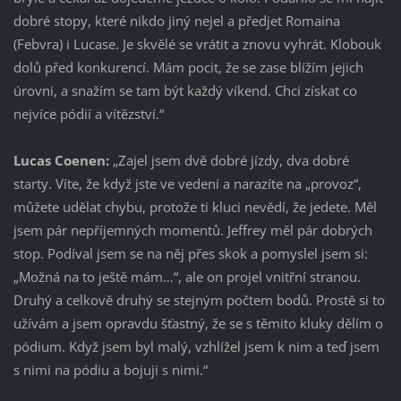
dobré stopy, které nikdo jiný nejel a předjet Romaina
(Febvra) i Lucase. Je skvělé se vrátit a znovu vyhrát. Klobouk
dolů před konkurencí. Mám pocit, že se zase blížím jejich
úrovni, a snažím se tam být každý víkend. Chci získat co
nejvíce pódií a vítězství.“
Lucas Coenen:
„Zajel jsem dvě dobré jízdy, dva dobré
starty. Víte, že když jste ve vedení a narazíte na „provoz“,
můžete udělat chybu, protože ti kluci nevědí, že jedete. Měl
jsem pár nepříjemných momentů. Jeffrey měl pár dobrých
stop. Podíval jsem se na něj přes skok a pomyslel jsem si:
„Možná na to ještě mám…“, ale on projel vnitřní stranou.
Druhý a celkově druhý se stejným počtem bodů. Prostě si to
užívám a jsem opravdu šťastný, že se s těmito kluky dělím o
pódium. Když jsem byl malý, vzhlížel jsem k nim a teď jsem
s nimi na pódiu a bojuji s nimi.“