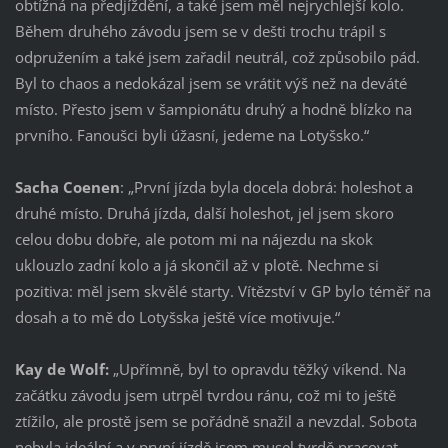
obtížná na předjíždění, a také jsem měl nejrychlejší kolo.
Během druhého závodu jsem se v dešti trochu trápil s
odpružením a také jsem zařadil neutrál, což způsobilo pád.
Byl to chaos a nedokázal jsem se vrátit výš než na deváté
místo. Přesto jsem v šampionátu druhý a hodně blízko na
prvního. Fanoušci byli úžasní, jedeme na Lotyšsko.“
Sacha Coenen
: „První jízda byla docela dobrá: holeshot a
druhé místo. Druhá jízda, další holeshot, jel jsem skoro
celou dobu dobře, ale potom mi na nájezdu na skok
uklouzlo zadní kolo a já skončil až v plotě. Nechme si
pozitiva: měl jsem skvělé starty. Vítězství v GP bylo téměř na
dosah a to mě do Lotyšska ještě více motivuje.“
Kay de Wolf:
„Upřímně, byl to opravdu těžký víkend. Na
začátku závodu jsem utrpěl tvrdou ránu, což mi to ještě
ztížilo, ale prostě jsem se pořádně snažil a nevzdal. Sobota
nebyla ideální a v první jízdě jsem musel tvrdě pracovat,