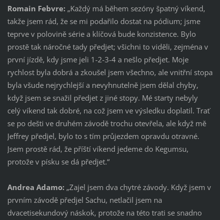
Romain Febvre:
„Každý má během sezóny špatný víkend,
takže jsem rád, že se mi podařilo dostat na pódium; jsme
teprve v polovině série a klíčová bude konzistence. Bylo
prostě tak náročné tady předjet; všichni to viděli, zejména v
první jízdě, kdy jsme jeli 1-2-3-4 a nešlo předjet. Moje
rychlost byla dobrá a zkoušel jsem všechno, ale vnitřní stopa
byla všude nejrychlejší a nevyhnutelně jsem dělal chyby,
když jsem se snažil předjet z jiné stopy. Mé starty nebyly
celý víkend tak dobré, na což jsem ve výsledku doplatil. Trať
se po dešti ve druhém závodě trochu otevřela, ale když mě
Jeffrey předjel, bylo to s tím průjezdem opravdu otravné.
Jsem prostě rád, že příští víkend jedeme do Kegumsu,
protože v písku se dá předjet.“
Andrea Adamo:
„Zajel jsem dva chytré závody. Když jsem v
prvním závodě předjel Sachu, netlačil jsem na
dvacetisekundový náskok, protože na této trati se snadno