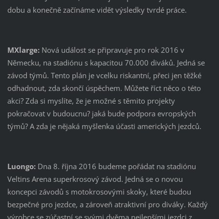
dobu a konečně začínáme vidět výsledky tvrdé práce.
MXlarge:
Nová událost se připravuje pro rok 2016 v
Německu, na stadiónu s kapacitou 70.000 diváků. Jedná se
závod týmů. Tento plán je vcelku riskantní, přeci jen těžké
odhadnout, zda skončí úspěchem. Můžete říct něco o této
akci? Zda si myslíte, že je možné s těmito projekty
pokračovat v budoucnu? jaká bude podpora evropských
týmů? A zda je nějaká myšlenka účasti amerických jezdců.
Luongo:
Dna 8. října 2016 budeme pořádat na stadiónu
Veltins Arena superkrosový závod. Jedná se o novou
koncepci závodů s motokrosovými skoky, které budou
bezpečné pro jezdce, a zároveň atraktivní pro diváky. Každý
výrobce se zúčastní se svými dvěma nejlepšími jezdci z