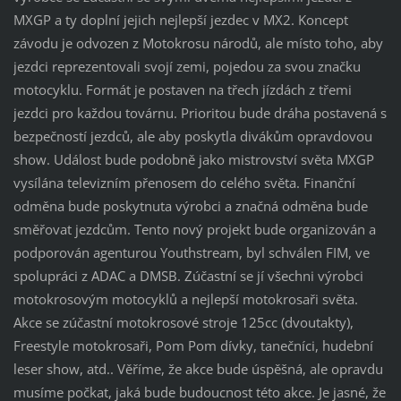
MXGP a ty doplní jejich nejlepší jezdec v MX2. Koncept
závodu je odvozen z Motokrosu národů, ale místo toho, aby
jezdci reprezentovali svojí zemi, pojedou za svou značku
motocyklu. Formát je postaven na třech jízdách z třemi
jezdci pro každou továrnu. Prioritou bude dráha postavená s
bezpečností jezdců, ale aby poskytla divákům opravdovou
show. Událost bude podobně jako mistrovství světa MXGP
vysílána televizním přenosem do celého světa. Finanční
odměna bude poskytnuta výrobci a značná odměna bude
směřovat jezdcům. Tento nový projekt bude organizován a
podporován agenturou Youthstream, byl schválen FIM, ve
spolupráci z ADAC a DMSB. Zúčastní se jí všechni výrobci
motokrosovým motocyklů a nejlepší motokrosaři světa.
Akce se zúčastní motokrosové stroje 125cc (dvoutakty),
Freestyle motokrosaři, Pom Pom dívky, tanečníci, hudební
leser show, atd.. Věříme, že akce bude úspěšná, ale opravdu
musíme počkat, jaká bude budoucnost této akce. Je jasné, že