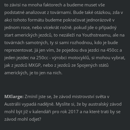
to závisí na mnoha faktorech a budeme muset vše
podstatné analizovat z továrnami. Bude také otázkou, zda v
akci tohoto formátu budeme pokračovat jednorázově v
jednom roce, nebo vícekrát ročně. pokud jde o případný
start amerických jezdců, to nezáleží na Youthstreamu, ale na
továrnách samotných, ty si sami rozhodnou, kdo je bude
reprezentovat. Já jen vím, že pojedou dva jezdci na 450cc a
jeden jezdec na 250cc - výrobci motocyklů, si mohou vybrat,
jak z jezdců MXGP, nebo z jezdců ze Spojených států
amerických, je to jen na nich.
MXlarge:
Zmínil jste se, že závod mistrovství světa v
Austrálii vypadá nadějně. Myslíte si, že by australský závod
mohl být již v kalendáři pro rok 2017 a na které trati by se
závod mohl odjet?