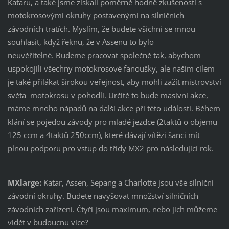
Kataru, a také jsme získali poměrně hodně zkušeností s
motokrosovými okruhy postavenými na silničních
závodních tratích. Myslím, že budete všichni se mnou
souhlasit, když řeknu, že v Assenu to bylo
neuvěřitelné. Budeme pracovat společně tak, abychom
uspokojili všechny motokrosové fanoušky, ale naším cílem
je také přilákat širokou veřejnost, aby mohli zažít mistrovství
světa motokrosu v pohodlí. Určitě to bude masivní akce,
máme mnoho nápadů na další akce při této události. Během
klání se pojedou závody pro mladé jezdce (2taktů o objemu
125 ccm a 4taktů 250ccm), které dávají vítězi šanci mít
plnou podporu pro vstup do třídy MX2 pro následující rok.
MXlarge:
Katar, Assen, Sepang a Charlotte jsou vše silniční
závodní okruhy. Budete navyšovat množství silničních
závodních zařízení. Čtyři jsou maximum, nebo jich můžeme
vidět v budoucnu více?