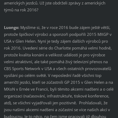
amerických jezdců. Už jste obdrželi zprávy z amerických
týmů na rok 2016?
Luongo:
Myslíme si, že v roce 2016 bude zájem ještě větší,
protože špičkoví výrobci a sponzoři podpořili 2015 MXGP v
USA v Glen Helen. Nyní je tedy zájem dalších výrobců pro
rok 2016. Uvedení série do Charlotte pomáhá velmi hodně,
protože kvalita konání a velikost události je pro výrobce
velmi atraktivní, ale také pomáhá živý televizní přenos na
CBS Sports Network v USA a všech ostatních provozovatelů
vysílání po celém světě. V neposlední řadě všichni top
američtí jezdci, kteří se zúčastnili GP 2015 v Glen Helen a na
MXoN v Ernée ve Francii, byli těmito akcemi nadšeni a o celé
organizaci (načasování, infrastruktuře, tiskové konference,
atd), se všichni vyjadřovali jen pozitivně. Prohlašovali, že
jsou našimi akcemi nadšeni a zúčastní se více našich akcí v
budoucnu. Je to něco, na čem jsme pracovali již dlouhou