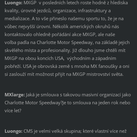
Luongo:
MXGP v posledních letech roste hodně z hlediska
kvality, úrovně jezdců, organizace, infrastruktury a
medializace. A to vše přineslo našemu sportu to, že je na
vůbec nejvyšší úrovni. Několik amerických okruhů nás
kontaktovalo ohledně pořádání akce MXGP, ale naše
volba padla na Charlotte Motor Speedway, na základě jejich
skvělého místa a profesionality. Již dlouho jsme chtěli mít
MXGP na obou koncích USA, východním a západním
pobřeží. USA je obrovská země s mnoha MX fanoušky a oni
si zaslouží mít možnost přijít na MXGP mistrovství světa.
MXlarge:
Jaká je smlouva s takovou masivní organizací jako
Charlotte Motor Speedway?Je to smlouva na jeden rok nebo
více let?
Luongo:
CMS je velmi velká skupina; které vlastní více než