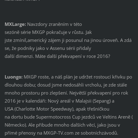
MXLarge:
Navzdory zraněním v této
sezóně série MXGP pokračuje v růstu. Jak
jste zmínil,americký zájem ji posunul na jinou úroveň. A zdá
se, že podniky jako v Assenu sérii přidaly
další dimenzi. Máte další překvapení v roce 2016?
Luongo:
MXGP roste, a náš plán je udržet rostoucí křivku po
dlouhou dobu; dosud jsme nedosáhli vrcholu, je zde stále
mnoho prostoru pro zlepšení. Největší překvapení pro rok
2016 je v kalendáři: Nový areál v Malajsii (Sepang) a
USA (Charlotte Motor Speedway), apak třešničkou
na dortu bude Supermotocross Cup jezdců ve Veltins Areně (
Německo). Ale přibude mnoho dalších věcí, jako jsou v
přímé přenosy na MXGP-TV.com ze sobotníchzávodů.