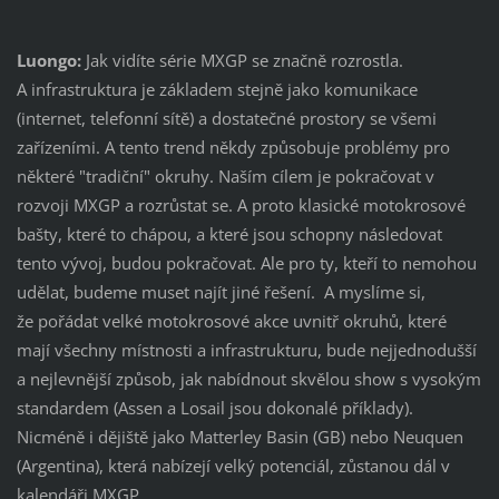
Luongo:
Jak vidíte série MXGP se značně rozrostla.
A infrastruktura je základem stejně jako komunikace
(internet, telefonní sítě) a dostatečné prostory se všemi
zařízeními. A tento trend někdy způsobuje problémy pro
některé "tradiční" okruhy. Naším cílem je pokračovat v
rozvoji MXGP a rozrůstat se. A proto klasické motokrosové
bašty, které to chápou, a které jsou schopny následovat
tento vývoj, budou pokračovat. Ale pro ty, kteří to nemohou
udělat, budeme muset najít jiné řešení. A myslíme si,
že pořádat velké motokrosové akce uvnitř okruhů, které
mají všechny místnosti a infrastrukturu, bude nejjednodušší
a nejlevnější způsob, jak nabídnout skvělou show s vysokým
standardem (Assen a Losail jsou dokonalé příklady).
Nicméně i dějiště jako Matterley Basin (GB) nebo Neuquen
(Argentina), která nabízejí velký potenciál, zůstanou dál v
kalendáři MXGP.