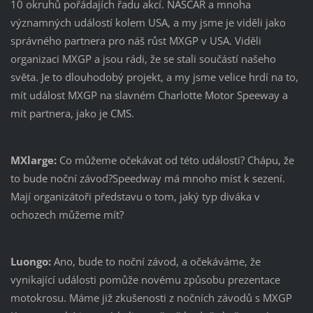
10 okruhů pořádajích řadu akcí. NASCAR a mnoha
významných událostí kolem USA, a my jsme je viděli jako
správného partnera pro náš růst MXGP v USA. Viděli
organizaci MXGP a jsou rádi, že se stali součástí našeho
světa. Je to dlouhodobý projekt, a my jsme velice hrdí na to,
mít událost MXGP na slavném Charlotte Motor Speeway a
mít partnera, jako je CMS.
MXlarge:
Co můžeme očekávat od této události? Chápu, že
to bude noční závod?Speedway má mnoho míst k sezení.
Mají organizátoři představu o tom, jaký typ diváka v
ochozech můžeme mít?
Luongo:
Ano, bude to noční závod, a očekáváme, že
vynikající události pomůže novému způsobu prezentace
motokrosu. Máme již zkušenosti z nočních závodů s MXGP