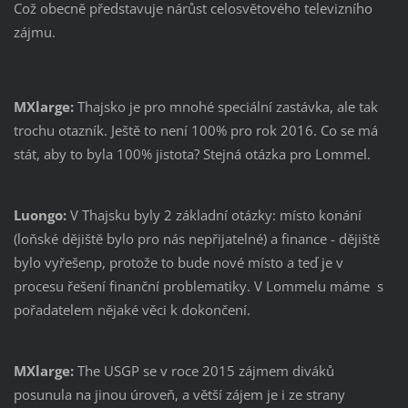
Což obecně představuje nárůst celosvětového televizního
zájmu.
MXlarge:
Thajsko je pro mnohé speciální zastávka, ale tak
trochu otazník. Ještě to není 100% pro rok 2016. Co se má
stát, aby to byla 100% jistota? Stejná otázka pro Lommel.
Luongo:
V Thajsku byly 2 základní otázky: místo konání
(loňské dějiště bylo pro nás nepřijatelné) a finance - dějiště
bylo vyřešenp, protože to bude nové místo a teď je v
procesu řešení finanční problematiky. V Lommelu máme s
pořadatelem nějaké věci k dokončení.
MXlarge:
The USGP se v roce 2015 zájmem diváků
posunula na jinou úroveň, a větší zájem je i ze strany