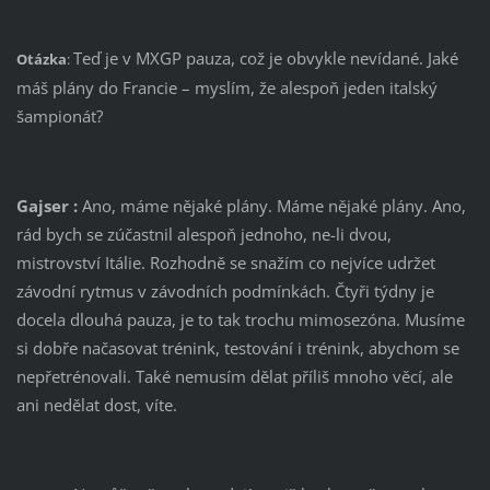
Teď je v MXGP pauza, což je obvykle nevídané. Jaké
Otázka
:
máš plány do Francie – myslím, že alespoň jeden italský
šampionát?
Gajser
:
Ano, máme nějaké plány. Máme nějaké plány. Ano,
rád bych se zúčastnil alespoň jednoho, ne-li dvou,
mistrovství Itálie. Rozhodně se snažím co nejvíce udržet
závodní rytmus v závodních podmínkách. Čtyři týdny je
docela dlouhá pauza, je to tak trochu mimosezóna. Musíme
si dobře načasovat trénink, testování i trénink, abychom se
nepřetrénovali. Také nemusím dělat příliš mnoho věcí, ale
ani nedělat dost, víte.