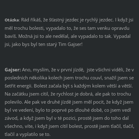
Rád říkáš, že šťastný jezdec je rychlý jezdec. I když jsi
Otázka
:
měl trochu bolesti, vypadalo to, že ses tam venku opravdu
bavíš. Možná jsi to ale nedělal, ale vypadalo to tak. Vypadal
jsi, jako bys byl ten starý Tim Gajser!
Gajser:
Ano, myslím, že v první jízdě, jste všichni viděli, že v
posledních několika kolech jsem trochu couvl, snažil jsem se
šetřit energii. Bolest začala být s každým kolem větší a větší.
Na začátku jsem cítil, že rychlost je dobrá, ale pak to trochu
polevilo. Ale pak ve druhé jízdě jsem měl pocit, že když jsem
byl ve vedení, bylo to poprvé po dlouhé době, co jsem vedl
závod, a když jsem byl v té pozici, prostě jsem do toho dal
všechno, víte, i když jsem cítil bolest, prostě jsem tlačil, tlačil,
tlačil a vyplatilo se to.