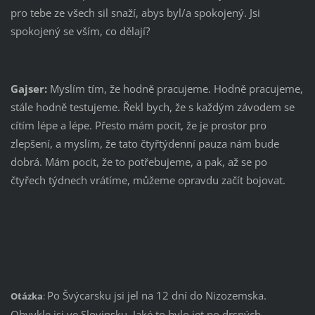
pro tebe ze všech sil snaží, abys byl/a spokojený. Jsi
spokojený se vším, co dělají?
Gajser:
Myslím tím, že hodně pracujeme. Hodně pracujeme,
stále hodně testujeme. Řekl bych, že s každým závodem se
cítím lépe a lépe. Přesto mám pocit, že je prostor pro
zlepšení, a myslím, že tato čtyřtýdenní pauza nám bude
dobrá. Mám pocit, že to potřebujeme, a pak, až se po
čtyřech týdnech vrátíme, můžeme opravdu začít bojovat.
Po Švýcarsku jsi jel na 12 dní do Nizozemska.
Otázka
:
Obvykle jsi ve Slovinsku. Jaké to bylo jet po drsných