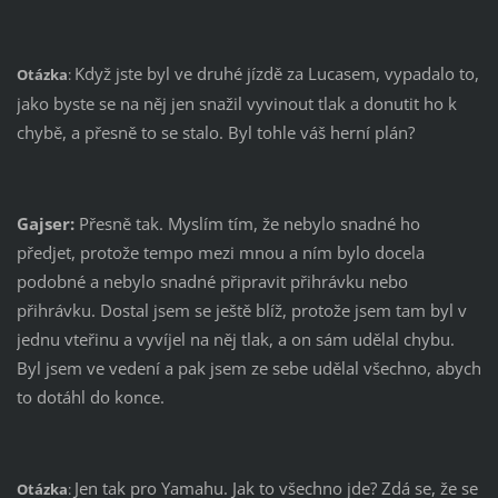
Když jste byl ve druhé jízdě za Lucasem, vypadalo to,
Otázka
:
jako byste se na něj jen snažil vyvinout tlak a donutit ho k
chybě, a přesně to se stalo. Byl tohle váš herní plán?
Gajser:
Přesně tak. Myslím tím, že nebylo snadné ho
předjet, protože tempo mezi mnou a ním bylo docela
podobné a nebylo snadné připravit přihrávku nebo
přihrávku. Dostal jsem se ještě blíž, protože jsem tam byl v
jednu vteřinu a vyvíjel na něj tlak, a on sám udělal chybu.
Byl jsem ve vedení a pak jsem ze sebe udělal všechno, abych
to dotáhl do konce.
Jen tak pro Yamahu. Jak to všechno jde? Zdá se, že se
Otázka
: