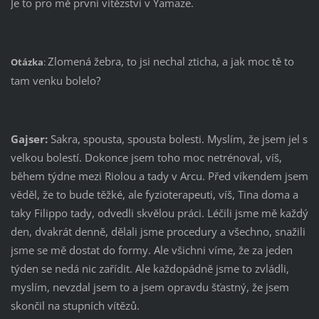
Je to pro mě první vítězství v Yamaze.
Zlomená žebra, to jsi nechal zticha, a jak moc tě to
Otázka
:
tam venku bolelo?
Gajser:
Sakra, spousta, spousta bolesti. Myslím, že jsem jel s
velkou bolestí. Dokonce jsem toho moc netrénoval, víš,
během týdne mezi Riolou a tady v Arcu. Před víkendem jsem
věděl, že to bude těžké, ale fyzioterapeuti, víš, Tina doma a
taky Filippo tady, odvedli skvělou práci. Léčili jsme mě každý
den, dvakrát denně, dělali jsme procedury a všechno, snažili
jsme se mě dostat do formy. Ale všichni víme, že za jeden
týden se nedá nic zařídit. Ale každopádně jsme to zvládli,
myslím, nevzdal jsem to a jsem opravdu šťastný, že jsem
skončil na stupních vítězů.