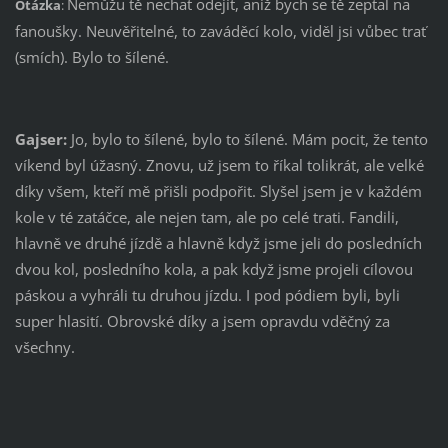
Nemůžu tě nechat odejít, aniž bych se tě zeptal na
Otázka
:
fanoušky. Neuvěřitelné, to zaváděcí kolo, viděl jsi vůbec trať
(smích). Bylo to šílené.
Gajser:
Jo, bylo to šílené, bylo to šílené. Mám pocit, že tento
víkend byl úžasný. Znovu, už jsem to říkal tolikrát, ale velké
díky všem, kteří mě přišli podpořit. Slyšel jsem je v každém
kole v té zatáčce, ale nejen tam, ale po celé trati. Fandili,
hlavně ve druhé jízdě a hlavně když jsme jeli do posledních
dvou kol, posledního kola, a pak když jsme projeli cílovou
páskou a vyhráli tu druhou jízdu. I pod pódiem byli, byli
super hlasití. Obrovské díky a jsem opravdu vděčný za
všechny.