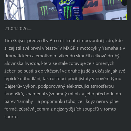
21.04.2026....
Tim Gajser předvedl v Arco di Trento impozantní jízdu, kde
si zajistil své první vítězství v MXGP s motocykly Yamaha a v
dramatickém a emotivním víkendu skončil celkově druhý.
Slovinská hvězda, která se stále zotavuje ze zlomených
žeber, se pustila do vítězství ve druhé jízdě a ukázala jak své
typické odhodlání, tak rostoucí pocit jistoty v novém týmu.
Gajserův výkon, podporovaný elektrizující atmosférou
fanoušků, znamenal významný milník v jeho přechodu do
barev Yamahy – a připomínku toho, že i když není v plné
formě, zůstává jedním z nejzarytějších soupeřů v tomto
sportu.