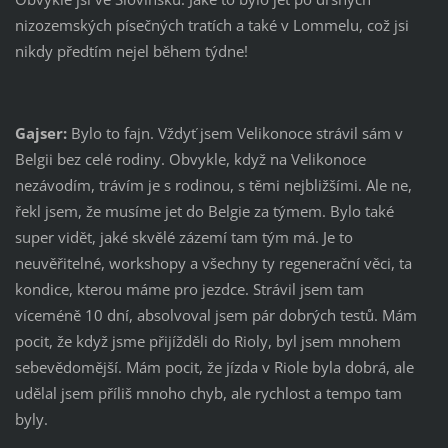
nizozemských písečných tratích a také v Lommelu, což jsi
nikdy předtím nejel během týdne!
Gajser:
Bylo to fajn. Vždyť jsem Velikonoce strávil sám v
Belgii bez celé rodiny. Obvykle, když na Velikonoce
nezávodím, trávím je s rodinou, s těmi nejbližšími. Ale ne,
řekl jsem, že musíme jet do Belgie za týmem. Bylo také
super vidět, jaké skvělé zázemí tam tým má. Je to
neuvěřitelné, workshopy a všechny ty regenerační věci, ta
kondice, kterou máme pro jezdce. Strávil jsem tam
víceméně 10 dní, absolvoval jsem pár dobrých testů. Mám
pocit, že když jsme přijížděli do Rioly, byl jsem mnohem
sebevědomější. Mám pocit, že jízda v Riole byla dobrá, ale
udělal jsem příliš mnoho chyb, ale rychlost a tempo tam
byly.