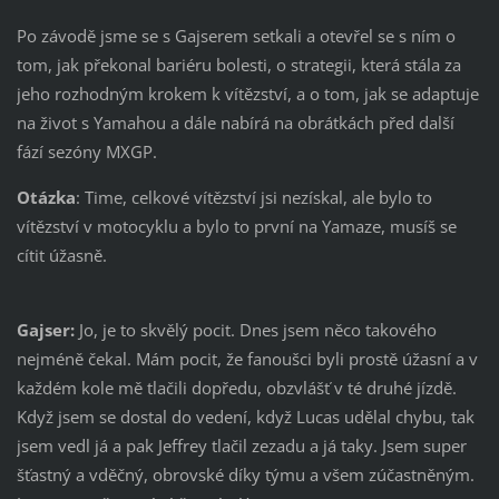
Po závodě jsme se s Gajserem setkali a otevřel se s ním o
tom, jak překonal bariéru bolesti, o strategii, která stála za
jeho rozhodným krokem k vítězství, a o tom, jak se adaptuje
na život s Yamahou a dále nabírá na obrátkách před další
fází sezóny MXGP.
Otázka
: Time, celkové vítězství jsi nezískal, ale bylo to
vítězství v motocyklu a bylo to první na Yamaze, musíš se
cítit úžasně.
Gajser:
Jo, je to skvělý pocit. Dnes jsem něco takového
nejméně čekal. Mám pocit, že fanoušci byli prostě úžasní a v
každém kole mě tlačili dopředu, obzvlášť v té druhé jízdě.
Když jsem se dostal do vedení, když Lucas udělal chybu, tak
jsem vedl já a pak Jeffrey tlačil zezadu a já taky. Jsem super
šťastný a vděčný, obrovské díky týmu a všem zúčastněným.