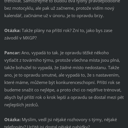
trénovat. Samozřejmě to budou dva týdny pravděpodobně
bez motocyklu, ale pak už začneme, protože vidím nový
kalendář, začínáme už v únoru. Je to opravdu brzy.
Otázka:
Takže plány na příští rok? Zní to, jako bys zase
závodil v MXGP?
Pancar:
Ano, vypadá to tak. Je opravdu těžké někoho
vytlačit z továrního týmu, protože všechna místa jsou plná,
takže bohužel to vypadá, že žádné místo nedostanu. Takže
ano, je to opravdu smutné, ale vypadá to, že s nastavením,
které máme, můžeme být konkurenceschopní. Příští rok se
budeme snažit co nejlépe, a proto chci co nejdříve trénovat,
abych byl příští rok o krok lepší a opravdu se dostal mezi pět
nejlepších jezdců.
Otázka:
Myslím, vedl jsi nějaké rozhovory s týmy, nějaké
telefonáty? Určitě jsi dostal nějaké nabídky?