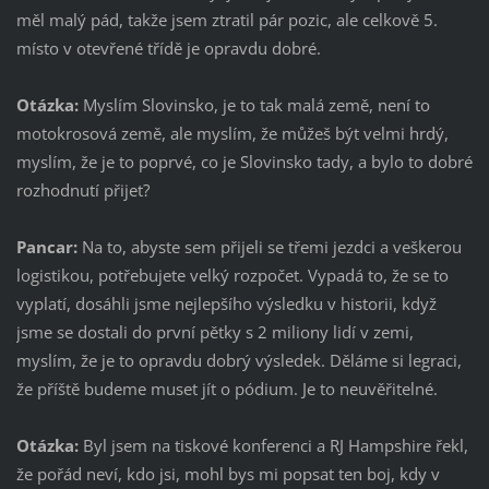
měl malý pád, takže jsem ztratil pár pozic, ale celkově 5.
místo v otevřené třídě je opravdu dobré.
Otázka:
Myslím Slovinsko, je to tak malá země, není to
motokrosová země, ale myslím, že můžeš být velmi hrdý,
myslím, že je to poprvé, co je Slovinsko tady, a bylo to dobré
rozhodnutí přijet?
Pancar:
Na to, abyste sem přijeli se třemi jezdci a veškerou
logistikou, potřebujete velký rozpočet. Vypadá to, že se to
vyplatí, dosáhli jsme nejlepšího výsledku v historii, když
jsme se dostali do první pětky s 2 miliony lidí v zemi,
myslím, že je to opravdu dobrý výsledek. Děláme si legraci,
že příště budeme muset jít o pódium. Je to neuvěřitelné.
Otázka:
Byl jsem na tiskové konferenci a RJ Hampshire řekl,
že pořád neví, kdo jsi, mohl bys mi popsat ten boj, kdy v