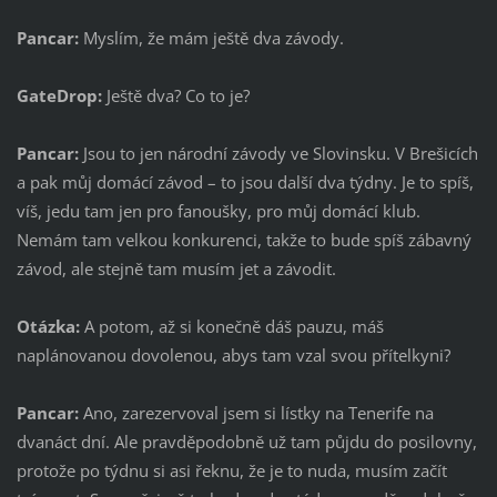
Pancar:
Myslím, že mám ještě dva závody.
GateDrop:
Ještě dva? Co to je?
Pancar:
Jsou to jen národní závody ve Slovinsku. V Brešicích
a pak můj domácí závod – to jsou další dva týdny. Je to spíš,
víš, jedu tam jen pro fanoušky, pro můj domácí klub.
Nemám tam velkou konkurenci, takže to bude spíš zábavný
závod, ale stejně tam musím jet a závodit.
Otázka:
A potom, až si konečně dáš pauzu, máš
naplánovanou dovolenou, abys tam vzal svou přítelkyni?
Pancar:
Ano, zarezervoval jsem si lístky na Tenerife na
dvanáct dní. Ale pravděpodobně už tam půjdu do posilovny,
protože po týdnu si asi řeknu, že je to nuda, musím začít