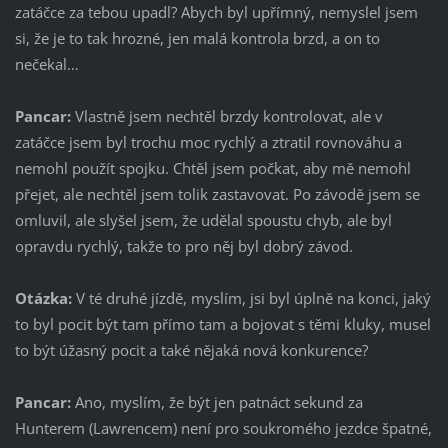
zatáčce za tebou upadl? Abych byl upřímný, nemyslel jsem
si, že je to tak hrozné, jen malá kontrola brzd, a on to
nečekal…
Pancar:
Vlastně jsem nechtěl brzdy kontrolovat, ale v
zatáčce jsem byl trochu moc rychlý a ztratil rovnováhu a
nemohl použít spojku. Chtěl jsem počkat, aby mě nemohl
přejet, ale nechtěl jsem tolik zastavovat. Po závodě jsem se
omluvil, ale slyšel jsem, že udělal spoustu chyb, ale byl
opravdu rychlý, takže to pro něj byl dobrý závod.
Otázka:
V té druhé jízdě, myslím, jsi byl úplně na konci, jaký
to byl pocit být tam přímo tam a bojovat s těmi kluky, musel
to být úžasný pocit a také nějaká nová konkurence?
Pancar:
Ano, myslím, že být jen patnáct sekund za
Hunterem (Lawrencem) není pro soukromého jezdce špatné,