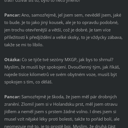
Pancar:
Ano, samozřejmě, jel jsem sem, nevěděl jsem, jaké
to bude. Je to jako jiný kousek, ale je to opravdu podobné,
jen trochu otevřenější a větší, což je dobré. Je tam více
příležitostí k předjíždění a velké skoky, to je vždycky zábava,
takže se mi to líbilo.
Otázka:
Co se týče tvé sezóny MXGP, jak bys to shrnul?
Myslím, že musíš být spokojení. Dvoučlenný tým, jak říkáš,
najede tisíce kilometrů ve svém obytném voze, musíš být
spokojen s tím, co děláš.
Pancar:
Samozřejmě je škoda, že jsem měl pár drobných
zranění. Zlomil jsem si v Holandsku prst, měl jsem otravu
jídlem a neměl jsem s prstem žádné volno. I dnes jsem si
musel vzít nějaké léky proti bolesti, takže to pořád bolí, ale
neomezuje mě to, je to prostě boj. Myslím, že druhá část