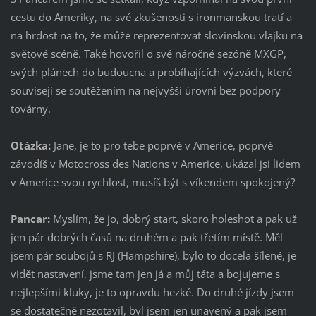
cestu do Ameriky, na své zkušenosti s ironmanskou tratí a
na hrdost na to, že může reprezentovat slovinskou vlajku na
světové scéně. Také hovořil o své náročné sezóně MXGP,
svých plánech do budoucna a probíhajících výzvách, které
souvisejí se soutěžením na nejvyšší úrovni bez podpory
továrny.
Otázka:
Jane, je to pro tebe poprvé v Americe, poprvé
závodíš v Motocross des Nations v Americe, ukázal jsi lidem
v Americe svou rychlost, musíš být s víkendem spokojený?
Pancar:
Myslím, že jo, dobrý start, skoro holeshot a pak už
jen pár dobrých časů na druhém a pak třetím místě. Měl
jsem pár soubojů s RJ (Hampshire), bylo to docela šílené, je
vidět nastavení, jsme tam jen já a můj táta a bojujeme s
nejlepšími kluky, je to opravdu hezké. Do druhé jízdy jsem
se dostatečně nezotavil, byl jsem jen unavený a pak jsem