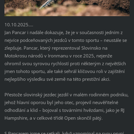
10.10.2025....
Jan Pancar i nadále dokazuje, že je v současnosti jedním z
nejvíce podceňovaných jezdců v tomto sportu – neustále se
zlepšuje. Pancar, který reprezentoval Slovinsko na
Motokrosu národů v Ironmanu v roce 2025, nejenže
ohromil svou syrovou rychlostí proti některým z největších
jmen tohoto sportu, ale také sehrál klíčovou roli v zajištění
nejlepšího výsledku své země na této prestižní akci.
Přestože slovinský jezdec jezdil v malém rodinném podniku,
jehož hlavní oporou byl jeho otec, projevil neuvěřitelné
odhodlání a klid – bojoval s továrními hvězdami, jako je RJ
Hampshire, a v celkové třídě Open skončil pátý.
S Pancarem jsme se setkali, když vzpomínal na svou první