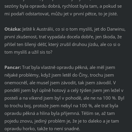
sezóny byla opravdu dobrá, rychlost byla tam, a pokud se
mi podaří odstartovat, můžu jet v první pětce, to je jisté.
Otázka:
Ještě k Austrálii, co si o tom myslíš, jet do Darwinu,
první zkušenost, trať vypadala docela dobře, jen škoda, že
přišel ten šílený déšť, který zrušil druhou jízdu, ale co si o
tom myslíš a užil sis to?
Pancar:
Trať byla vlastně opravdu pěkná, ale měl jsem
nějaké problémy, když jsem letěl do Číny, trochu jsem
onemocněl, ale musel jsem závodit, tak jsem závodil. V
pondělí jsem byl úplně hotový a celý týden jsem jen ležel v
posteli a na víkend jsem byl v pohodě, ale ne na 100 %. Byl
to trochu boj, protože jsem nebyl na 100 %, ale trať byla
opravdu pěkná a hlína byla příjemná. Těším se, až tam
pojedu znovu, jediný problém je, že je to daleko a je tam
opravdu horko, takže to není snadné.