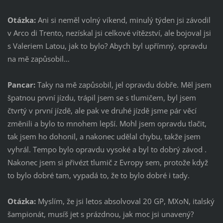
Otázka:
Ani si neměl volný víkend, minulý týden jsi závodil
v Arco di Trento, nezískal jsi celkové vítězství, ale bojoval jsi
s Valeriem Latou, jak to bylo? Abych byl upřímný, opravdu
na mě zapůsobil…
Pancar:
Taky na mě zapůsobil, jel opravdu dobře. Měl jsem
špatnou první jízdu, trápil jsem se s tlumičem, byl jsem
čtvrtý v první jízdě, ale pak ve druhé jízdě jsme pár věcí
změnili a bylo to mnohem lepší. Mohl jsem opravdu tlačit,
tak jsem ho dohonil, a nakonec udělal chybu, takže jsem
vyhrál. Tempo bylo opravdu vysoké a byl to dobrý závod .
Nakonec jsem si přivézt tlumič z Evropy sem, protože když
to bylo dobré tam, vypadá to, že to bylo dobré i tady.
Otázka:
Myslím, že jsi letos absolvoval 20 GP, MXoN, italský
šampionát, musíš jet s prázdnou, jak moc jsi unavený?