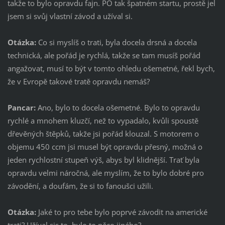
takže to bylo opravdu fajn. PO tak špatném startu, prostě jel
jsem si svůj vlastní závod a užíval si.
Otázka:
Co si myslíš o trati, byla docela drsná a docela
technická, ale pořád je rychlá, takže se tam musíš pořád
angažovat, musí to být v tomto ohledu ošemetné, řekl bych,
že v Evropě takové tratě opravdu nemáš?
Pancar:
Ano, bylo to docela ošemetné. Bylo to opravdu
rychlé a mnohem kluzčí, než to vypadalo, kvůli spoustě
dřevěných štěpků, takže jsi pořád klouzal. S motorem o
objemu 450 ccm jsi musel být opravdu přesný, možná o
jeden rychlostní stupeň výš, abys byl klidnější. Trať byla
opravdu velmi náročná, ale myslím, že to bylo dobré pro
závodění, a doufám, že si to fanoušci užili.
Otázka:
Jaké to pro tebe bylo poprvé závodit na americké
trati? Užíval sis to, bylo to něco jiného?