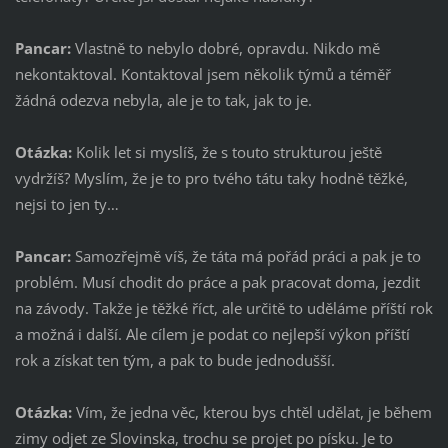
Pancar:
Vlastně to nebylo dobré, opravdu. Nikdo mě
nekontaktoval. Kontaktoval jsem několik týmů a téměř
žádná odezva nebyla, ale je to tak, jak to je.
Otázka:
Kolik let si myslíš, že s touto strukturou ještě
vydržíš? Myslím, že je to pro tvého tátu taky hodně těžké,
nejsi to jen ty…
Pancar:
Samozřejmě víš, že táta má pořád práci a pak je to
problém. Musí chodit do práce a pak pracovat doma, jezdit
na závody. Takže je těžké říct, ale určitě to uděláme příští rok
a možná i další. Ale cílem je podat co nejlepší výkon příští
rok a získat ten tým, a pak to bude jednodušší.
Otázka:
Vím, že jedna věc, kterou bys chtěl udělat, je během
zimy odjet ze Slovinska, trochu se projet po písku. Je to