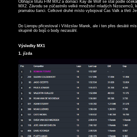
Obhájce titulu FIM MX2 a domácí Kay de Wolf se stal podle očeká
MX2. Závodu se zúčastnilo velké množství mladých Nizozemců, k
pramalou šanci. Celkové druhé místo vybojoval Cas Valk a třetí J
Do Lieropu přicestoval i Vítězslav Marek, ale i ten přes desáté mís
skupině do bojů o body nezasáhl.
Výsledky MX1
1. jízda