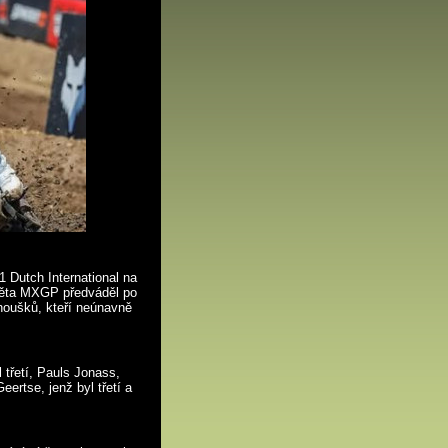
 Dutch International na
světa MXGP předváděl po
noušků, kteří neúnavně
 třetí, Pauls Jonass,
eertse, jenž byl třetí a