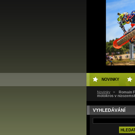
NOVINKY
Novinky
>
Romain F
motokros v nizozems
VYHLEDÁVÁNÍ