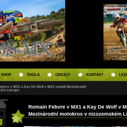
SHOP
ŠKOLA
ODKAZY
KONTAKT
LED
ebvre v MX1 a Kay De Wolf v MX2 ovládli Mezinárodní
kém Lieropu
Romain Febvre v MX1 a Kay De Wolf v M
Mezinárodní motokros v nizozemském L