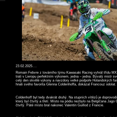
23.02.2025….
Romain Febvre z továrního týmu Kawasaki Racing vyhrál třídu MX1
trati v Lieropu perfektním výkonem, jedna – jedna. Bývalý mistr 
celý den skvělé výkony a navzdory velké podpoře Holandských fa
hnali svého favorita Glenna Coldenhoffa, dokázal Francouz odolat.
Coldenhoff byl tedy dvakrát druhý. Na stupních vítězů je doprovodil
který byl čtvrtý a třetí. Místo na pódiu nezbylo na Belgičana Jago G
čtvrtý. Páté místo bral nakonec Valentin Guillod z Francie.