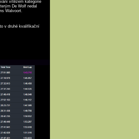
vání vítězem kategorie
terým De Wolf nedal
ens Walvoort.
to v druhé kvalifikační