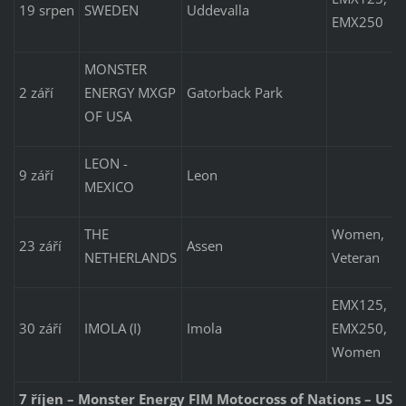
19 srpen
SWEDEN
Uddevalla
EMX250
MONSTER
2 září
ENERGY MXGP
Gatorback Park
OF USA
LEON -
9 září
Leon
MEXICO
THE
Women,
23 září
Assen
NETHERLANDS
Veteran
EMX125,
30 září
IMOLA (I)
Imola
EMX250,
Women
7 říjen – Monster Energy FIM Motocross of Nations – USA,