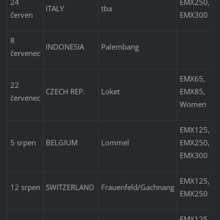
24
EMX250,
ITALY
tba
červen
EMX300
8
INDONESIA
Palembang
červenec
EMX65,
22
CZECH REP.
Loket
EMX85,
červenec
Women
EMX125,
5 srpen
BELGIUM
Lommel
EMX250,
EMX300
EMX125,
12 srpen
SWITZERLAND
Frauenfeld/Gachnang
EMX250
EMX125,