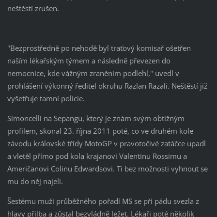
neštěstí zrušen.
"Bezprostředně po nehodě byl traťový komisař ošetřen
naším lékařským týmem a následně převezen do
nemocnice, kde vážným zraněním podlehl," uvedl v
prohlášení výkonný ředitel okruhu Razlan Razali. Neštěstí již
vyšetřuje tamní policie.
Simoncelli na Sepangu, který je znám svým obtížným
profilem, skonal 23. října 2011 poté, co ve druhém kole
závodu královské třídy MotoGP v pravotočivé zatáčce upadl
a vletěl přímo pod kola krajanovi Valentinu Rossimu a
Američanovi Colinu Edwardsovi. Ti bez možnosti vyhnout se
mu do něj najeli.
Šestému muži průběžného pořadí MS se při pádu svezla z
hlavy přilba a zůstal bezvládně ležet. Lékaři poté několik