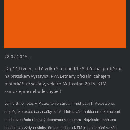
28.02.2015....
Již příští týden, od čtvrtka 5. do neděle 8. března, proběhne
na pražském výstavišti PVA Letňany oficiální zahájení
motorkářské sezóny, veletrh Motosalon 2015. KTM
samozřejmě nebude chybět!
Loni v Brně, letos v Praze, tohle střídání míst patří k Motosalonu,
stejně jako expozice značky KTM. I letos vám nabídneme kompletní
modelovou řadu i bohatý doprovodný program. Největším tahákem
budou jako vždy novinky, číslem jedna u KTM je pro letošní sezónu