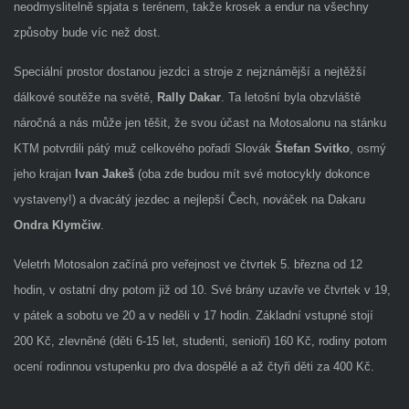
neodmyslitelně spjata s terénem, takže krosek a endur na všechny
způsoby bude víc než dost.
Speciální prostor dostanou jezdci a stroje z nejznámější a nejtěžší
dálkové soutěže na světě,
Rally Dakar
. Ta letošní byla obzvláště
náročná a nás může jen těšit, že svou účast na Motosalonu na stánku
KTM potvrdili pátý muž celkového pořadí Slovák
Štefan Svitko
, osmý
jeho krajan
Ivan Jakeš
(oba zde budou mít své motocykly dokonce
vystaveny!) a dvacátý jezdec a nejlepší Čech, nováček na Dakaru
Ondra Klymčiw
.
Veletrh Motosalon začíná pro veřejnost ve čtvrtek 5. března od 12
hodin, v ostatní dny potom již od 10. Své brány uzavře ve čtvrtek v 19,
v pátek a sobotu ve 20 a v neděli v 17 hodin. Základní vstupné stojí
200 Kč, zlevněné (děti 6-15 let, studenti, senioři) 160 Kč, rodiny potom
ocení rodinnou vstupenku pro dva dospělé a až čtyři děti za 400 Kč.