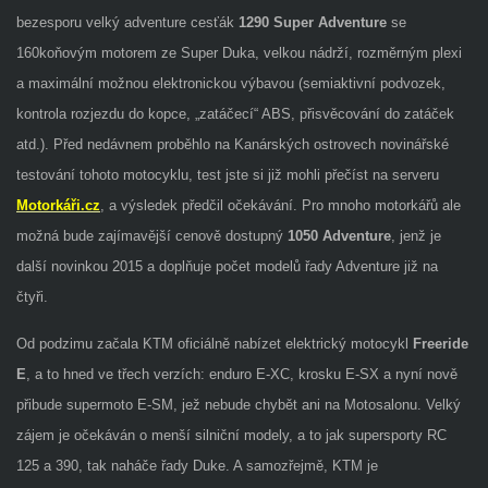
bezesporu velký adventure cesťák
1290 Super Adventure
se
160koňovým motorem ze Super Duka, velkou nádrží, rozměrným plexi
a maximální možnou elektronickou výbavou (semiaktivní podvozek,
kontrola rozjezdu do kopce, „zatáčecí“ ABS, přisvěcování do zatáček
atd.). Před nedávnem proběhlo na Kanárských ostrovech novinářské
testování tohoto motocyklu, test jste si již mohli přečíst na serveru
Motorkáři.cz
, a výsledek předčil očekávání. Pro mnoho motorkářů ale
možná bude zajímavější cenově dostupný
1050 Adventure
, jenž je
další novinkou 2015 a doplňuje počet modelů řady Adventure již na
čtyři.
Od podzimu začala KTM oficiálně nabízet elektrický motocykl
Freeride
E
, a to hned ve třech verzích: enduro E-XC, krosku E-SX a nyní nově
přibude supermoto E-SM, jež nebude chybět ani na Motosalonu. Velký
zájem je očekáván o menší silniční modely, a to jak supersporty RC
125 a 390, tak naháče řady Duke. A samozřejmě, KTM je