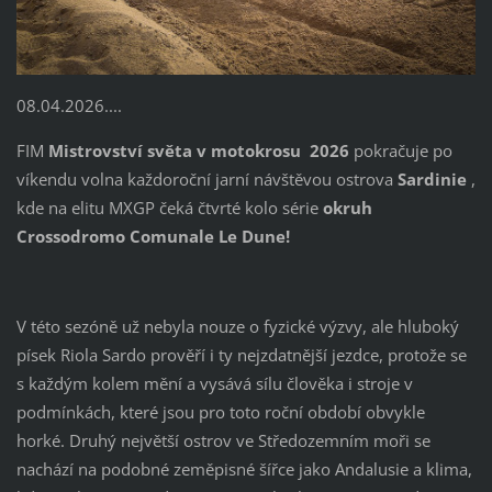
08.04.2026....
FIM
Mistrovství světa v motokrosu 2026
pokračuje po
víkendu volna každoroční jarní návštěvou ostrova
Sardinie
,
kde na elitu MXGP čeká čtvrté kolo série
okruh
Crossodromo Comunale Le Dune!
V této sezóně už nebyla nouze o fyzické výzvy, ale hluboký
písek Riola Sardo prověří i ty nejzdatnější jezdce, protože se
s každým kolem mění a vysává sílu člověka i stroje v
podmínkách, které jsou pro toto roční období obvykle
horké. Druhý největší ostrov ve Středozemním moři se
nachází na podobné zeměpisné šířce jako Andalusie a klima,