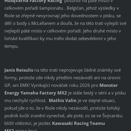
Husqvarna Factory Racing
posunul na páté místo v
celkovém pořadí šampionátu . Belgičan, jehož výsledky v
Riole se zřejmě nevyrovnají jeho dovednostem v písku, se
dělí o body s McLellanem a doufá, že na této trati vylepší své
nejlepší páté místo v celkovém pořadí. Jeho druhé místo v
loňské kvalifikaci by mu mělo dodat sebevědomí v jeho
tempu.
Janis Reisulis
na této trati neprojevuje žádné známky své
formy, protože zde nikdy předtím nezávodil ani na úrovni
GP, ani EMX! Vynikající nováček roku 2026 pro
Monster
Energy Yamaha Factory MX2
je stále šestý v sérii a v písku
mu nechybí rychlost.
Mathis Valin
je ve stejné situaci,
pokud jde o to, že v Riole nikdy nezávodil, protože loňský
podnik kvůli zranění vynechal, ale poté, co se ve Švýcarsku
blížil vítězství, je jezdec
Kawasaki Racing Teamu
MX2
mimo hru!