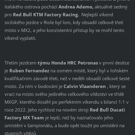
italského ostrova pochází
Andrea Adamo,
aktuálně sedmý
pro
Red Bull KTM Factory Racing.
Nejlepší víkend
sicilského jezdce v Riole byl loni, kdy obsadil celkově třetí
místo v MX2, a jeho konzistentní přístup by se mohl tento
víkend vyplatit.
Třetím jezdcem
týmu Honda HRC Petronas
v první desítce
je
Ruben Fernandez
na osmém místě, který byl v loňském
kvalifikačním závodě třetí, než v neděli obsadil celkově šesté
místo. Za ním v bodování je
Calvin Vlaanderen
, který se
vrací na místo svého jediného celkového vítězství ve třídě
MXGP, kterého dosáhl po perfektním víkendu s bilancí 1:1 v
roce 2022. Jeho rychlost na novém stroji
Red Bull Ducati
Factory MX Team
je lepší, než by naznačovalo jeho
umístění v šampionátu, a bude opět toužit po umístění na
stupních vítězů.