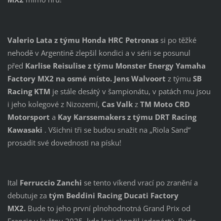
Valerio Lata z týmu Honda HRC Petronas
si po těžké
nehodě v Argentině zlepšil kondici a v sérii se posunul
před
Karlise Reisulise
z týmu Monster Energy Yamaha
Factory MX2 na osmé místo.
Jens Walvoort
z týmu
SB
Racing KTM
je stále desátý v šampionátu, v patách mu jsou
i jeho kolegové z Nizozemí,
Cas Valk
z
TM Moto CRD
Motorsport
a
Kay Karssemakers z týmu DRT Racing
Kawasaki
. Všichni tři se budou snažit na „Riola Sand“
prosadit své dovednosti na písku!
Ital
Ferruccio Zanchi
se tento víkend vrací po zranění a
debutuje za
tým Beddini Racing Ducati Factory
MX2.
Bude to jeho první plnohodnotná Grand Prix od