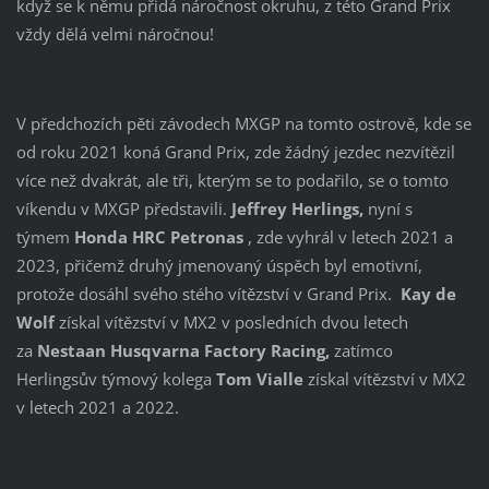
když se k němu přidá náročnost okruhu, z této Grand Prix
vždy dělá velmi náročnou!
V předchozích pěti závodech MXGP na tomto ostrově, kde se
od roku 2021 koná Grand Prix, zde žádný jezdec nezvítězil
více než dvakrát, ale tři, kterým se to podařilo, se o tomto
víkendu v MXGP představili.
Jeffrey Herlings,
nyní s
týmem
Honda HRC Petronas
, zde vyhrál v letech 2021 a
2023, přičemž druhý jmenovaný úspěch byl emotivní,
protože dosáhl svého stého vítězství v Grand Prix.
Kay de
Wolf
získal vítězství v MX2 v posledních dvou letech
za
Nestaan ​​Husqvarna Factory Racing,
zatímco
Herlingsův týmový kolega
Tom Vialle
získal vítězství v MX2
v letech 2021 a 2022.