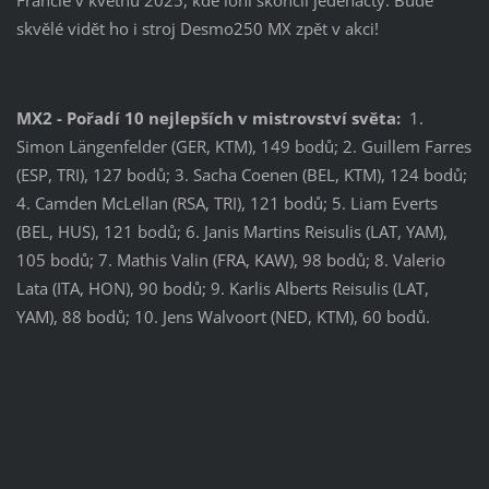
Francie v květnu 2025, kde loni skončil jedenáctý. Bude
skvělé vidět ho i stroj Desmo250 MX zpět v akci!
MX2 - Pořadí 10 nejlepších v mistrovství světa:
1.
Simon Längenfelder (GER, KTM), 149 bodů; 2. Guillem Farres
(ESP, TRI), 127 bodů; 3. Sacha Coenen (BEL, KTM), 124 bodů;
4. Camden McLellan (RSA, TRI), 121 bodů; 5. Liam Everts
(BEL, HUS), 121 bodů; 6. Janis Martins Reisulis (LAT, YAM),
105 bodů; 7. Mathis Valin (FRA, KAW), 98 bodů; 8. Valerio
Lata (ITA, HON), 90 bodů; 9. Karlis Alberts Reisulis (LAT,
YAM), 88 bodů; 10. Jens Walvoort (NED, KTM), 60 bodů.