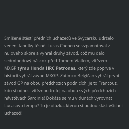
Smíšené štěstí předních uchazečů ve Švýcarsku udrželo
vedení tabulky těsné. Lucas Coenen se vzpamatoval z
nulového skóre a vyhrál druhý závod, což mu dalo
sedmibodový náskok před Tomem Viallem, vítězem
MXGP
týmu Honda HRC Petronas,
který zde poprvé v
historii vyhrál závod MXGP. Zatímco Belgičan vyhrál první
závod GP na obou předchozích podnicích, je to Francouz,
kdo si odnesl vítěznou trofej na obou svých předchozích
návštěvách Sardinie! Dokáže se mu v dunách vyrovnat
Lucasovo tempo? To je otázka, kterou si budou klást všichni
uchazeči!