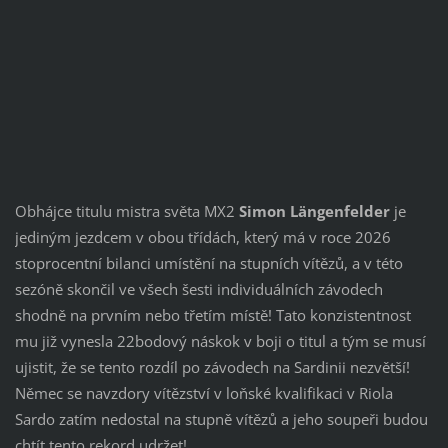
Obhájce titulu mistra světa MX2
Simon Längenfelder
je
jediným jezdcem v obou třídách, který má v roce 2026
stoprocentní bilanci umístění na stupních vítězů, a v této
sezóně skončil ve všech šesti individuálních závodech
shodně na prvním nebo třetím místě! Tato konzistentnost
mu již vynesla 22bodový náskok v boji o titul a tým se musí
ujistit, že se tento rozdíl po závodech na Sardinii nezvětší!
Němec se navzdory vítězství v loňské kvalifikaci v Riola
Sardo zatím nedostal na stupně vítězů a jeho soupeři budou
chtít tento rekord udržet!