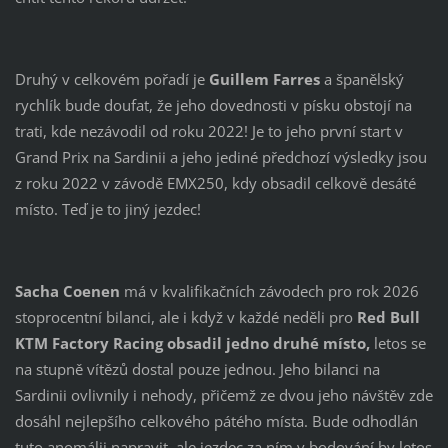
Druhý v celkovém pořadí je
Guillem Farres
a španělský
rychlík bude doufat, že jeho dovednosti v písku obstojí na
trati, kde nezávodil od roku 2022! Je to jeho první start v
Grand Prix na Sardinii a jeho jediné předchozí výsledky jsou
z roku 2022 v závodě EMX250, kdy obsadil celkově desáté
místo. Teď je to jiný jezdec!
Sacha Coenen
má v kvalifikačních závodech pro rok 2026
stoprocentní bilanci, ale i když v každé neděli pro
Red Bull
KTM Factory Racing obsadil jedno druhé místo,
letos se
na stupně vítězů dostal pouze jednou. Jeho bilanci na
Sardinii ovlivnily i nehody, přičemž ze dvou jeho návštěv zde
dosáhl nejlepšího celkového pátého místa. Bude odhodlán
tuto anomálii napravit, ale jezdec za ním v bodování by letos