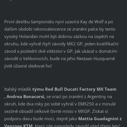
První desítku šampionátu nyní uzavírá Kay de Wolf a po
dalším období rekonvalescence ze zranění palce by tento
vysoký Holanďan mohl být dobrou sázkou na úspěch na
okruhu, kde vyhrál čtyři závody MX2 GP, jeden kvalifikační
závod a poslední dvě vítězství v GP. Jak ukázal v domácím
závodě o Velikonocích, bude na jeho Nestaan ​​Husqvarně
jistě úžasné sledovat ho!
Italský mladík
týmu Red Bull Ducati Factory MX Team
,
Andrea Bonacorsi,
se vrací po zranění z Argentiny na
okruh, kde dva roky po sobě vyhrál v EMX250 a v minulé
sezóně obsadil celkově čtvrté místo v MXGP. Získat si
podporu davu bude moci, stejně jako
Mattia Guadagnini z
Venrooy KTM,
který zde naposledy závodil před třemi lety!