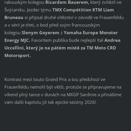
rakouským kolegou
Ricardem Bauerem,
který zvítězil ve
Švýcarsku. Jezdec týmu
TMX Compétition KTM
Liam
Bruneau
si připsal druhé vítězství v závodě ve Frauenfeldu
a v sérii je třetí, o bod před svým francouzským
kolegou
Slenym Goyerem
z
Yamaha Europe Monster
Energy MJC.
Favoritem publika bude nejlepší Ital
Andrea
Uccellini, který je na pátém místě za
TM Moto CRD
Motorsport.
Kontrast mezi touto Grand Prix a tou předchozí ve
Frauenfeldu nemohl být větší, protože se připravujeme na
víkend plný tance v dunách na MXGP Sardinie a přinášíme
vám další kapitolu již tak epické sezóny 2026!