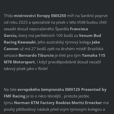
Třída
mistrovství Evropy EMX250
míří na Sardinii poprvé
od roku 2023 a specialisté na písek v této třídě budou chtít
sesadit dosud neporaženého Španěla
Francisca
Garciu,
který má perfektních 100 bodů za
Venum Bud
Racing Kawasaki.
Jeho australský týmový kolega
Jake
Cannon
už má 27 bodů zpět na druhém místě! Brazilská
senzace
Bernardo Tiburcio
je třetí pro tým
Yamaha 115
M78 Motorsport
, i když pravděpodobně dosud nezažil
takový písek jako v Riole!
Na čele
evropského šampionátu EMX125 Presented by
FMF Racing
je to o něco těsnější , protože jezdec
týmu
Norman KTM Factory Rookies
Moritz Ernecker
má
pouhý pětibodový náskok před svým týmovým kolegou a