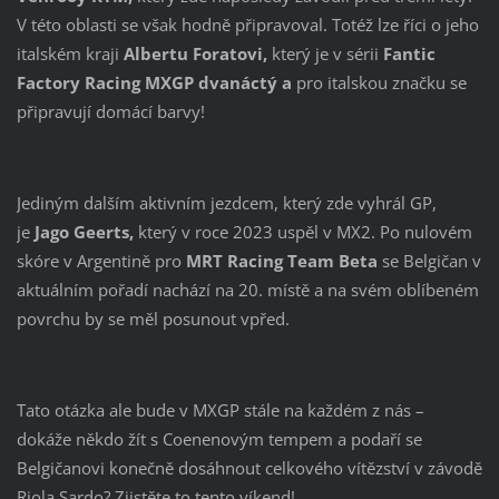
V této oblasti se však hodně připravoval. Totéž lze říci o jeho
italském kraji
Albertu Foratovi,
který je v sérii
Fantic
Factory Racing MXGP dvanáctý a
pro italskou značku se
připravují domácí barvy!
Jediným dalším aktivním jezdcem, který zde vyhrál GP,
je
Jago Geerts,
který v roce 2023 uspěl v MX2. Po nulovém
skóre v Argentině pro
MRT Racing Team Beta
se Belgičan v
aktuálním pořadí nachází na 20. místě a na svém oblíbeném
povrchu by se měl posunout vpřed.
Tato otázka ale bude v MXGP stále na každém z nás –
dokáže někdo žít s Coenenovým tempem a podaří se
Belgičanovi konečně dosáhnout celkového vítězství v závodě
Riola Sardo? Zjistěte to tento víkend!