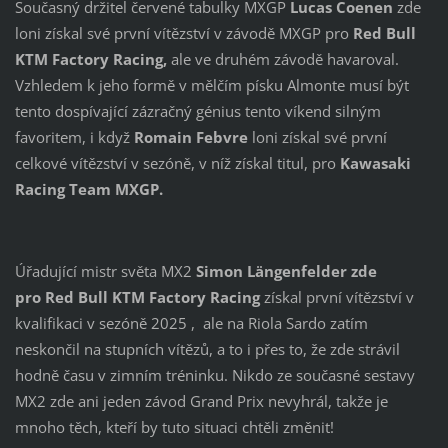
Současný držitel červené tabulky MXGP
Lucas Coenen
zde
loni získal své první vítězství v závodě MXGP pro
Red Bull
KTM Factory Racing,
ale ve druhém závodě havaroval.
Vzhledem k jeho formě v mělčím písku Almonte musí být
tento dospívající zázračný génius tento víkend silným
favoritem, i když
Romain Febvre
loni získal své první
celkové vítězství v sezóně, v níž získal titul, pro
Kawasaki
Racing Team MXGP.
Úřadující mistr světa MX2
Simon Längenfelder zde
pro
Red Bull KTM Factory Racing
získal první vítězství v
kvalifikaci v sezóně 2025 , ale na Riola Sardo zatím
neskončil na stupních vítězů, a to i přes to, že zde strávil
hodně času v zimním tréninku. Nikdo ze současné sestavy
MX2 zde ani jeden závod Grand Prix nevyhrál, takže je
mnoho těch, kteří by tuto situaci chtěli změnit!