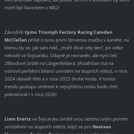
mohl být favoritem v MX2!
Závodník
týmu Triumph Factory Racing
Camden
McClellan
přišel o svou první červenou značku v kariéře, na
kterou by se, jak sám řekl, „mohl dívat celý den“, po velké
nehodě ve Švýcarsku. Údajně je nezraněn, ale nyní čelí
28bodové ztrátě na Längenfeldera. Jihoafričan má na
ostrově perfektní bilanci umístění na stupních vítězů, v roce
2024 obsadil třetí a v roce 2025 druhé místo. V tomto
trendu postupu směrem k nejvyššímu místu bude chtít
pokračovat i v roce 2026!
Liam Everts
ve Švýcarsku zvrátil svou sezónu svým prvním
umístěním na stupních vítězů, když se pro
Nestaan ​​