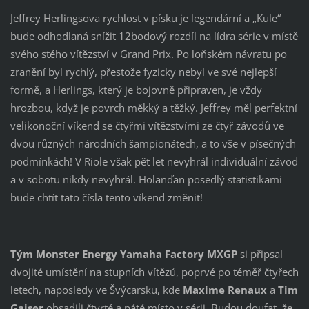
Jeffrey Herlingsova rychlost v písku je legendární a „Kule“
bude odhodlaná snížit 12bodový rozdíl na lídra série v místě
svého stého vítězství v Grand Prix. Po loňském návratu po
zranění byl rychlý, přestože fyzicky nebyl ve své nejlepší
formě, a Herlings, který je bojovně připraven, je vždy
hrozbou, když je povrch měkký a těžký. Jeffrey měl perfektní
velikonoční víkend se čtyřmi vítězstvími ze čtyř závodů ve
dvou různých národních šampionátech, a to vše v písečných
podmínkách! V Riole však pět let nevyhrál individuální závod
a v sobotu nikdy nevyhrál. Holanďan posedlý statistikami
bude chtít tato čísla tento víkend změnit!
Tým Monster Energy Yamaha Factory MXGP
si připsal
dvojité umístění na stupních vítězů, poprvé po téměř čtyřech
letech, naposledy ve Švýcarsku, kde
Maxime Renaux
a
Tim
Gajser
obsadili čtvrté a páté místo v sérii. Budou doufat, že