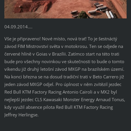
04.09.2014....
Vše je připraveno! Nové místo, nová trať! To je šestnáctý
závod FIM Mistrovství světa v motokrosu. Ten se odjede na
červené hlíně v Goias v Brazílii. Zatímco start na této trati
bude pro všechny novinkou ve skutečnosti to bude o tomto
víkendu již druhý letošní závod MXGP na brazilském území.
Na konci března se na dosud tradiční trati v Beto Carrero již
jeden závod MXGP odjel. Pro úplnost v něm zvítězil jezdec
Red Bull KTM Factory Racing Antonio Cairoli a v MX2 byl
nejlepší jezdec CLS Kawasaki Monster Energy Arnaud Tonus,
kdy využil absence pilota Red Bull KTM Factory Racing
Jeffrey Herlingse.