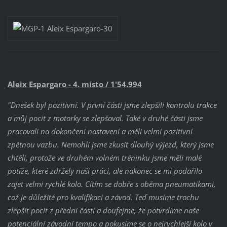
Aleix Espargaro - 4. místo / 1'54.994
"Dnešek byl pozitivní. V první části jsme zlepšili kontrolu trakce
a můj pocit z motorky se zlepšoval. Také v druhé části jsme
pracovali na dokončení nastavení a měli velmi pozitivní
zpětnou vazbu. Nemohli jsme zkusit dlouhý výjezd, který jsme
chtěli, protože ve druhém volném tréninku jsme měli malé
potíže, které zdržely naši práci, ale nakonec se mi podařilo
zajet velmi rychlé kolo. Cítím se dobře s oběma pneumatikami,
což je důležité pro kvalifikaci a závod.
Teď musíme trochu
zlepšit pocit z přední části a doufejme, že potvrdíme naše
potenciální závodní tempo a pokusíme se o nejrychlejší kolo v