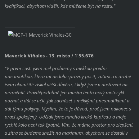
kvalifikaci, abychom viděli, kde můžeme být na roštu."
Maverick Viňales - 13. místo / 1'55.676
"V první části jsem měl problémy s měkkou přední
pneumatikou, která mi nedala správný pocit, zatímco v druhé
jsem okamžitě získal větší důvěru, i když jsme v nastavení nic
nezměnili. Pravděpodobně jen musím tento nový motocykl
poznat a dál se učit, jak zacházet s měkkými pneumatikami a
dát týmu pokyny. Myslím, že to je důvod, proč jsem nakonec s
prací spokojený. Udělali jsme mnoho kroků kupředu a moje
rychlé kolo není tak špatné. Vím, že máme prostor pro zlepšení,
a zítra se budeme snažit na maximum, abychom se
dostali v