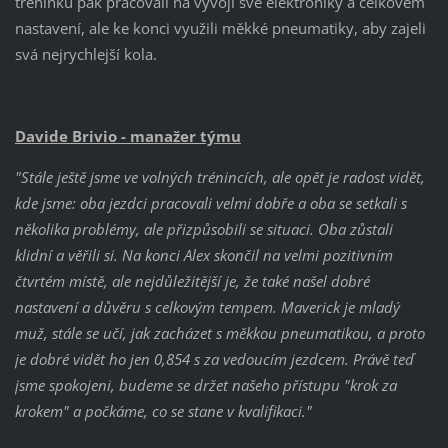
tréninku pak pracovali na vývoji své elektroniky a celkovém
nastavení, ale ke konci využili měkké pneumatiky, aby zajeli
svá nejrychlejší kola.
Davide Brivio - manažer týmu
"Stále ještě jsme ve volných trénincích, ale opět je radost vidět,
kde jsme: oba jezdci pracovali velmi dobře a oba se setkali s
několika problémy, ale přizpůsobili se situaci. Oba zůstali
klidní a věřili si. Na konci Alex skončil na velmi pozitivním
čtvrtém místě, ale
nejdůležitější je, že také našel dobré
nastavení a důvěru s celkovým tempem. Maverick je mladý
muž, stále se učí, jak zacházet s měkkou pneumatikou, a proto
je dobré vidět ho jen 0,854 s za vedoucím jezdcem. Právě teď
jsme spokojeni, budeme se držet našeho přístupu "krok za
krokem" a počkáme, co se stane v kvalifikaci."