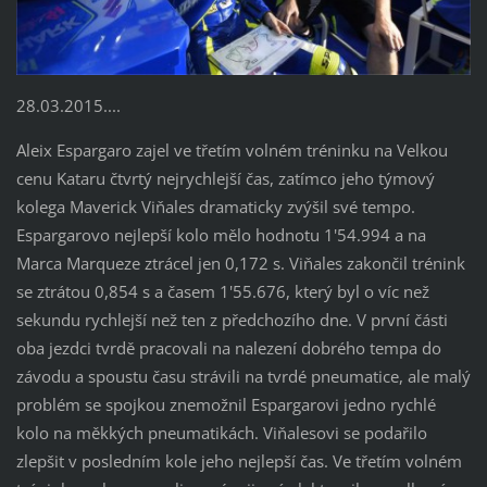
28.03.2015....
Aleix Espargaro zajel ve třetím volném tréninku na Velkou
cenu Kataru čtvrtý nejrychlejší čas, zatímco jeho týmový
kolega Maverick Viňales dramaticky zvýšil své tempo.
Espargarovo nejlepší kolo mělo hodnotu 1'54.994 a na
Marca Marqueze ztrácel jen 0,172 s. Viňales zakončil trénink
se ztrátou 0,854 s a časem 1'55.676, který byl o víc než
sekundu rychlejší než ten z předchozího dne. V první části
oba jezdci tvrdě pracovali na nalezení dobrého tempa do
závodu a spoustu času strávili na tvrdé pneumatice, ale malý
problém se spojkou znemožnil Espargarovi jedno rychlé
kolo na měkkých pneumatikách. Viňalesovi se podařilo
zlepšit v posledním kole jeho nejlepší čas. Ve třetím volném