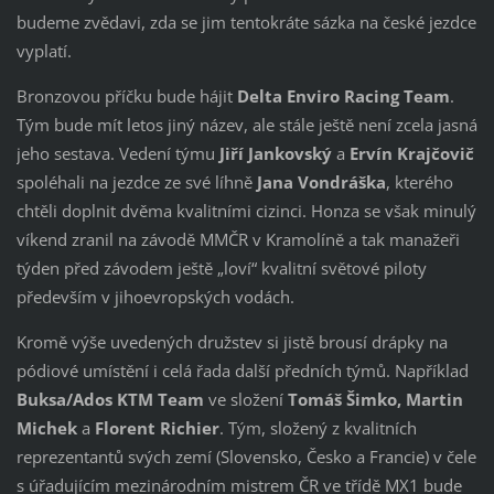
budeme zvědavi, zda se jim tentokráte sázka na české jezdce
vyplatí.
Bronzovou příčku bude hájit
Delta Enviro Racing Team
.
Tým bude mít letos jiný název, ale stále ještě není zcela jasná
jeho sestava. Vedení týmu
Jiří Jankovský
a
Ervín Krajčovič
spoléhali na jezdce ze své líhně
Jana Vondráška
, kterého
chtěli doplnit dvěma kvalitními cizinci. Honza se však minulý
víkend zranil na závodě MMČR v Kramolíně a tak manažeři
týden před závodem ještě „loví“ kvalitní světové piloty
především v jihoevropských vodách.
Kromě výše uvedených družstev si jistě brousí drápky na
pódiové umístění i celá řada další předních týmů. Například
Buksa/Ados KTM Team
ve složení
Tomáš Šimko, Martin
Michek
a
Florent Richier
. Tým, složený z kvalitních
reprezentantů svých zemí (Slovensko, Česko a Francie) v čele
s úřadujícím mezinárodním mistrem ČR ve třídě MX1 bude