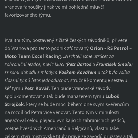
Vranova fanoušky jinak velmi pohledná mluvčí
favorizovaného týmu.
Kvalitní tým, postavený z čistě českých závodníků, přiveze
do Vranova pro tento podnik zfůzovaný
Orion - RS Petrol –
Moto Team Excel Racing
.
„Nechtěli jsme utrácet za
zahraniční jezdce, navíc kluci (
Petr Bartoš
a
František Smola
)
se sami dohodli s mladým
Vaškem Kovářem
a tak byla volba
složení týmů letos jednoduchá“
, stručně komentuje sestavu
šéf týmu
Petr Kovář
. Ten bude vranovské závody
spolukomentovat a tak bude manažerem týmu
Luboš
Strejček
, který se bude moci během dne svým svěřencům
na rozdíl od Petra více věnovat. Tento tým v minulosti
angažoval celou plejádu vynikajících zahraničních jezdců,
včetně hvězdných Američanů a Belgičanů, vlastní také
celkem čtyři mistrovské tituly právě ze závodů družstev a tak