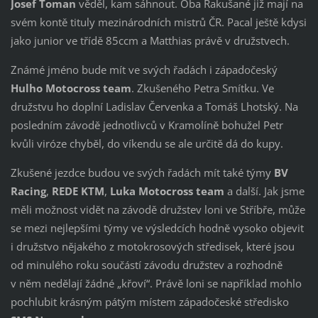
Josef Toman
věděl, kam sáhnout. Oba Rakušané již mají na
svém kontě tituly mezinárodních mistrů ČR. Pacal ještě kdysi
jako junior ve třídě 85ccm a Matthias právě v družstvech.
Známé jméno bude mít ve svých řadách i západočeský
Hulho Motocross team
. Zkušeného Petra Smítku. Ve
družstvu ho doplní Ladislav Červenka a Tomáš Lhotský. Na
posledním závodě jednotlivců v Kramolíně bohužel Petr
kvůli viróze chyběl, do víkendu se ale určitě dá do kupy.
Zkušené jezdce budou ve svých řadách mít také týmy
BV
Racing
,
REDE KTM
,
Luka Motocross team
a další. Jak jsme
měli možnost vidět na závodě družstev loni ve Stříbře, může
se mezi nejlepšími týmy ve výsledcích hodně vysoko objevit
i družstvo nějakého z motokrosových středisek, které jsou
od minulého roku součástí závodu družstev a rozhodně
v něm nedělají žádné „křoví“. Právě loni se například mohlo
pochlubit krásným pátým místem západočeské středisko