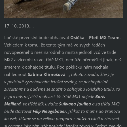
17. 10. 2013....
Loňské prvenství bude obhajovat
Osička – Pfeil MX Team
.
Vzhledem k tomu, že tento tým má ve svých řadách
novopečeného mezinárodního mistra jednotlivců ve třídě
MX2 a vicemistra ve třídě MX1, nemůže přemýšlet jinak, než
směrem k obhajobě titulu. Pod pokličku nám nechala
nahlédnout
Sabina Klimešová
:
„Tohoto závodu, který je
v podstatě vyvrcholením letošní sezóny, se pochopitelně
zúčastníme a budeme se snažit o obhajobu loňského titulu, to
je pro nás největší motivací. Ve třídě MX1 pojede
Boris
Maillard
, ve třídě MX uvidíte
Sulivana Jaulina
a za třídu MX3
bude startovat
Filip Neugebauer
. Jelikož to máme do Vranova
kousek, těšíme se na velkou podporu z našeho okolí a zároveň
si chceme jako tým užít poslední letošní závod v Česku“
, zve do