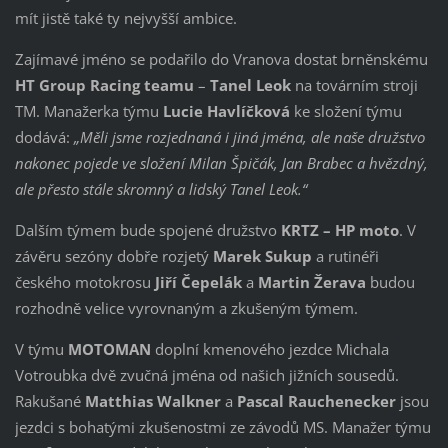
mít jistě také ty nejvyšší ambice.
Zajímavé jméno se podařilo do Vranova dostat brněnskému
HT Group Racing teamu
–
Tanel Leok
na továrním stroji
TM. Manažerka týmu
Lucie Havlíčková
ke složení týmu
dodává:
„Měli jsme rozjednaná i jiná jména, ale naše družstvo
nakonec pojede ve složení Milan Špičák, Jan Brabec a hvězdný,
ale přesto stále skromný a lidský Tanel Leok.“
Dalším týmem bude spojené družstvo
KRTZ – HP moto
. V
závěru sezóny dobře rozjetý
Marek Sukup
a rutinéři
českého motokrosu
Jiří Čepelák
a
Martin Žerava
budou
rozhodně velice vyrovnaným a zkušeným týmem.
V týmu
MOTOMAN
doplní kmenového jezdce Michala
Votroubka dvě zvučná jména od našich jižních sousedů.
Rakušané
Matthias Walkner
a
Pascal Rauchenecker
jsou
jezdci s bohatými zkušenostmi ze závodů MS. Manažer týmu