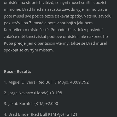
umístění na stupních vítězů, se nyní musel smířit s pozicí
mimo ně. Brad hned na začátku závodu vyjel mimo trať a
poté musel své pozice těžce získávat zpátky. Většinu závodu
pak strávil na 7. místě a poté v souboji s Jakubem
Kornfeilem o místo šesté. Po pádu tří jezdců v poslední
zatáčce měl šanci získat pódiové umístění, ale nakonec ho
Kuba předjel jen o pár tisícin vteřiny, takže se Brad musel
spokojit se čtvrtým místem.
Race - Results
1. Miguel Oliveira (Red Bull KTM Ajo) 40:09.792
2. Jorge Navarro (Honda) +0.198
3. Jakub Kornfeil (KTM) +2.090
4. Brad Binder (Red Bull KTM Ajo) +2.121