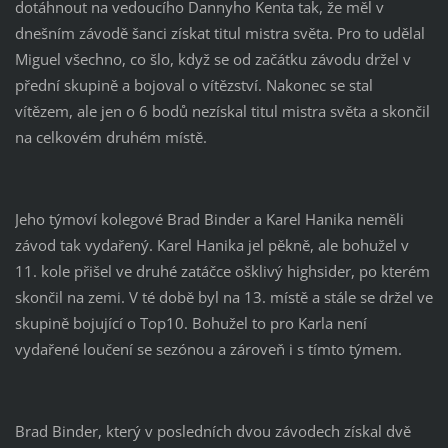
dotáhnout na vedoucího Dannyho Kenta tak, že měl v
dnešním závodě šanci získat titul mistra světa. Pro to udělal
Miguel všechno, co šlo, když se od začátku závodu držel v
přední skupině a bojoval o vítězství. Nakonec se stal
vítězem, ale jen o 6 bodů nezískal titul mistra světa a skončil
na celkovém druhém místě.
Jeho týmoví kolegové Brad Binder a Karel Hanika neměli
závod tak vydařený. Karel Hanika jel pěkně, ale bohužel v
11. kole přišel ve druhé zatáčce ošklivý highsider, po kterém
skončil na zemi. V té době byl na 13. místě a stále se držel ve
skupině bojující o Top10. Bohužel to pro Karla není
vydařené loučení se sezónou a zároveň i s tímto týmem.
Brad Binder, který v posledních dvou závodech získal dvě