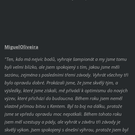
MiguelOliveira
"Ten, kdo má nejvíc bodů, vyhraje šampionát a my jsme tomu
byli velmi blízko, ale jsem spokojený s tím, jakou jsme měli
sezónu, zejména s posledními třemi závody. Vyhrát všechny tři
bylo opravdu dobré. Prokázali jsme, že jsme skvělý tým, a
výsledky, které jsme získali, mě přivádí k optimismu do nových
výzev, které přichází do budoucna. Během roku jsem neměl
vlastně přímou bitvu s Kentem. Byl to boj na dálku, protože
jsme se vpředu opravdu moc nepotkali. Během tohoto roku
jsem měl vzestupy a pády, ale vyhrát v závěru tři závody je
skvělý výkon. Jsem spokojený s dnešní výhrou, protože jsem byl