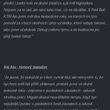
přední i zadní kolo ve druhé zatáčce a já měl highsidera.
Nejsem za to rád, ale není toho moc, co se dá dělat. S Red Bull
KTM Ajo jsem měl dva fantastické roky, ve kterých mi tým
pomohl za všech okolností i přes výsledky, které nebyly takové,
jako jsme očekávali. Děkuji celému týmu a do budoucna jim
přeji hodně štěstí."
Aki Ajo - týmový manažer
"
Je jasné, že pokaždé je cílem vyhrát titul, ale nemyslím si, že
bychom měli být příliš zklamaní, protože jsme ve druhé
polovině roku - zejména v posledních závodech - odvedli
skvělou práci. Miguel ukázal neuvěřitelné tempo, když byl
nejsilnější jezdec v posledních šesti závodech a odvedl