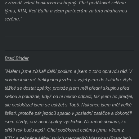
v závodě velmi konkurenceschopný. Chci poděkovat celému
týmu, KTM, Red Bullu a všem partnerům za tuto nádhernou
sezónu."
Brad Binder
"Málem jsme získali další podium a jsem z toho opravdu rád. V
prvním kole mě trefil jeden jezdec a vyjel jsem do kačírku. Bylo
těžké se dostat zpátky, protože jsem měl přední skupinu před
sebou a pokaždé, když od ní někdo odpadl, tak jsem ho předjel,
ale nedokázal jsem se udržet s Top5. Nakonec jsem měl velké
štěstí, protože pár jezdců spadlo v poslední zatáčce a dokončil
jsem čtvrtý, což není špatný výsledek. Nicméně doufám, že
příští rok budu lepší. Chci poděkovat celému týmu, všem z
KTM a zejména šéfovi svých mechaniků Massimu (Branchini),