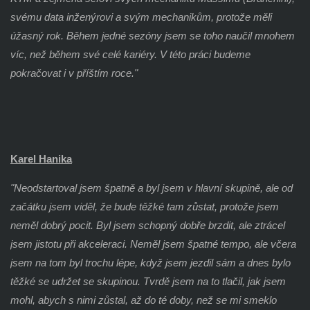
svému data inženýrovi a svým mechanikům, protože měli
úžasný rok. Během jedné sezóny jsem se toho naučil mnohem
víc, než během své celé kariéry. V této práci budeme
pokračovat i v příštím roce."
Karel Hanika
"Neodstartoval jsem špatně a byl jsem v hlavní skupině, ale od
začátku jsem viděl, že bude těžké tam zůstat, protože jsem
neměl dobrý pocit. Byl jsem schopný dobře brzdit, ale ztrácel
jsem jistotu při akceleraci. Neměl jsem špatné tempo, ale včera
jsem na tom byl trochu lépe, když jsem jezdil sám a dnes bylo
těžké se udržet se skupinou. Tvrdě jsem na to tlačil, jak jsem
mohl, abych s nimi zůstal, až do té doby, než se mi smeklo