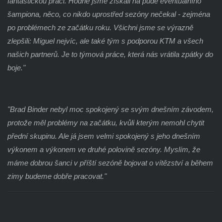
fantastickou práci. Hodně jsme získali na půdě eventuálního
šampiona, něco, co nikdo uprostřed sezóny nečekal - zejména
po problémech ze začátku roku. Všichni jsme se výrazně
zlepšili: Miguel nejvíc, ale také tým s podporou KTM a všech
našich partnerů. Je to týmová práce, která nás vrátila zpátky do
boje."
"
Brad Binder nebyl moc spokojený se svým dnešním závodem,
protože měl problémy na začátku, kvůli kterým nemohl chytit
přední skupinu. Ale já jsem velmi spokojený s jeho dnešním
výkonem a výkonem ve druhé polovině sezóny. Myslím, že
máme dobrou šanci v příští sezóně bojovat o vítězství a během
zimy budeme dobře pracovat."