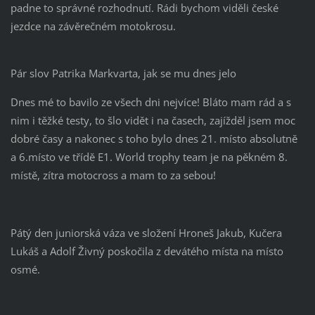
padne to správné rozhodnutí. Rádi bychom viděli české
jezdce na závěrečném motokrosu.
Pár slov Patrika Markvarta, jak se mu dnes jelo
Dnes mé to bavilo ze všech dni nejvíce! Bláto mam rád a s
nim i těžké testy, to šlo vidět i na časech, zajížděl jsem moc
dobré časy a nakonec s toho bylo dnes 21. místo absolutně
a 6.místo ve třídě E1. World trophy team je na pěkném 8.
místě, zítra motocross a mam to za sebou!
Pátý den juniorská váza ve složení Hroneš Jakub, Kučera
Lukáš a Adolf Živný poskočila z devátého místa na místo
osmé.