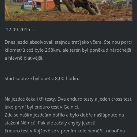
12.09.2015....
Dnes jezdci absolvovali stejnou trať jako včera. Stejnou porci
kilometrů což bylo 268km, ale terén byl poněkud náročnější
a hlavně blátivější.
Start soutěže byl opět v 8,00 hodin.
Na jezdce čekali tři testy. Dva enduro testy a jeden cross test.
Jako první byl enduro test v Gelnici.
Zde se našim jezdcům dařilo a bylo dobře našlápnuto na
stažení Němců. Pak ale začaly chyby jezdců.
Enduro test v Kojšově se v prvním kole neměřil, neboť na