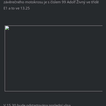
závěrečného motokrosu je s číslem 99 Adolf Živný ve třídě
E1 a to ve 13.25
V 15,30 bude odstartována poslední vlna.