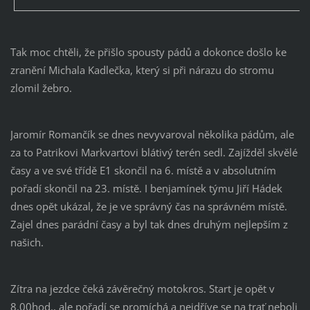
Tak moc chtěli, že přišlo spousty pádů a dokonce došlo ke
zranění Michala Kadlečka, který si při nárazu do stromu
zlomil žebro.
Jaromír Romančík se dnes nevyvaroval několika pádům, ale
za to Patrikovi Markvartovi blátivý terén sedl. Zajížděl skvělé
časy a ve své třídě E1 skončil na 6. místě a v absolutním
pořadí skončil na 23. místě. I benjamínek týmu Jiří Hádek
dnes opět ukázal, že je ve správný čas na správném místě.
Zajel dnes parádní časy a byl tak dnes druhým nejlepším z
našich.
Zítra na jezdce čeká závěrečný motokros. Start je opět v
8.00hod., ale pořadí se promíchá a nejdříve se na trať neboli