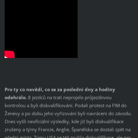
Pro ty co nevědí, co se za poslední dny a hodiny
odehrálo.
8 jezdců na trati neprojelo průjezdovou
kontrolou a byli diskvalifikováni. Podali protest na FIM do
Ženevy a po dobu jeho vyřizování byli navráceni do závodu.
Dnes vyšli neoficiální výsledky, kde již byli diskvalifikace
zrušeny a týmy Francie, Anglie, Španělska se dostali zpět na
přední místa. Týmu USA se též zrušila diskvalifikace, ale pro