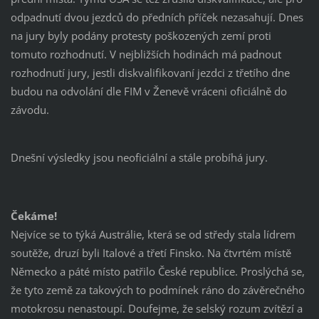
odpadnutí dvou jezdců do předních příček nezasahují. Dnes
na jury byly podány protesty poškozených zemí proti
tomuto rozhodnutí. V nejbližších hodinách má padnout
rozhodnutí jury, jestli diskvalifikovaní jezdci z třetího dne
budou na odvolání dle FIM v Ženevě vráceni oficiálně do
závodu.
Dnešní výsledky jsou neoficiální a stále probíhá jury.
Čekáme!
Nejvíce se to týká Austrálie, která se od středy stala lídrem
soutěže, druzí byli Italové a třetí Finsko. Na čtvrtém místě
Německo a páté místo patřilo České republice. Proslýchá se,
že tyto země za takových to podmínek ráno do závěrečného
motokrosu nenastoupí. Doufejme, že selský rozum zvítězí a