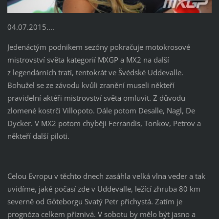
04.07.2015....
Jedenáctým podnikem sezóny pokračuje motokrosové
mistrovství světa kategorií MXGP a MX2 na další
z legendárních tratí, tentokrát ve Švédské Uddevalle.
Bohužel se ze závodu kvůli zranění museli někteří
pravidelní aktéři mistrovství světa omluvit. Z důvodu
zlomené kostrči Villopoto. Dále potom Desalle, Nagl, De
Dycker. V MX2 potom chybějí Ferrandis, Tonkov, Petrov a
někteří další piloti.
Celou Evropu v těchto dnech zasáhla velká vlna veder a tak
uvidíme, jaké počasí zde v Uddevalle, ležící zhruba 80 km
severně od Göteborgu Svatý Petr přichystá. Zatím je
prognóza celkem příznivá. V sobotu by mělo být jasno a