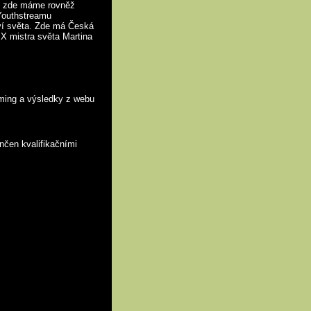
e zde máme rovněž
 Youthstreamu
ví světa. Zde má Česká
X mistra světa Martina
iming a výsledky z webu
nčen kvalifikačními