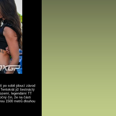
tí po sobě jdoucí závod
Tentokrát již šestnáctý
ozemí, legendární TT
očný čin, že na části
enou 1500 metrů dlouhou