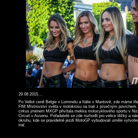
29.08.2015....
Po Velké ceně Belgie v Lommelu a Itálie v Mantově, zde máme tře
FIM MIstrovství světa v motokrosu na trati z písečným povrchem. 
cirkus jménem MXGP přivítala mekka motocyklového sportu v Niz
Circuit v Assenu. Pořadatelé se zde rozhodli pro velice těžký a nár
okruhu, kde se pravidelně jezdí MotoGP vybudovali uměle vytvoř
trať.