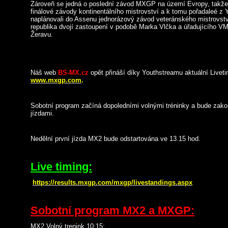
Zároveň se jedná o poslední závod MXGP na území Evropy, takž
finálové závody kontinentálního mistrovství a k tomu pořadaleé z
naplánovali do Assenu jednorázový závod veteránského mistrovst
republika dvojí zastoupení v podobě Marka Vlčka a úřadujícího VM
Žeravu.
Náš web
BS-MX.cz
opět přináší díky Youthstreamu aktuální Livet
www.mxgp.com
.
Sobotní program začíná dopoledními volnými tréninky a bude zako
jízdami.
Nedělní první jízda MX2 bude odstartována ve 13.15 hod.
Live timing:
https://results.mxgp.com/mxgp/livestandings.aspx
Sobotní program MX2 a MXGP:
MX2 Volný trenink 10:15;