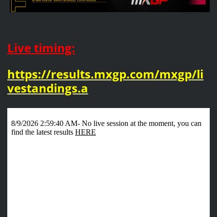
L
ive timing:
https://results.mxgp.com/mxgp/li
vestandings.a