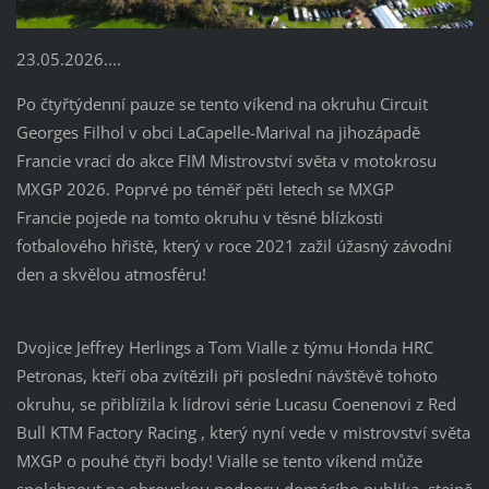
23.05.2026....
Po čtyřtýdenní pauze se tento víkend na okruhu
Circuit
Georges Filhol
v obci
LaCapelle-Marival
na jihozápadě
Francie vrací do akce FIM Mistrovství světa v motokrosu
MXGP 2026. Poprvé po téměř pěti letech se
MXGP
Francie
pojede na tomto okruhu v těsné blízkosti
fotbalového hřiště, který v roce 2021 zažil úžasný závodní
den a skvělou atmosféru!
Dvojice
Jeffrey Herlings a Tom Vialle z týmu Honda HRC
Petronas,
kteří
oba
zvítězili při poslední návštěvě tohoto
okruhu, se přiblížila k lídrovi série
Lucasu Coenenovi z
Red
Bull KTM Factory Racing
,
který nyní vede v
mistrovství světa
MXGP
o pouhé čtyři body! Vialle se tento víkend může
spolehnout na obrovskou podporu domácího publika, stejně