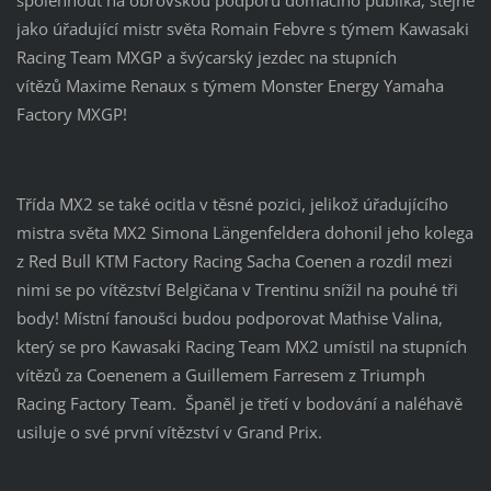
jako úřadující mistr světa
Romain Febvre
s
týmem Kawasaki
Racing Team MXGP
a švýcarský jezdec na stupních
vítězů
Maxime Renaux
s týmem
Monster Energy Yamaha
Factory MXGP!
Třída MX2 se také ocitla v těsné pozici, jelikož úřadujícího
mistra světa MX2
Simona Längenfeldera
dohonil jeho kolega
z
Red Bull KTM Factory Racing
Sacha
Coenen a
rozdíl mezi
nimi se po vítězství Belgičana v Trentinu snížil na pouhé tři
body! Místní fanoušci budou podporovat
Mathise Valina,
který se pro
Kawasaki Racing Team MX2
umístil na stupních
vítězů za Coenenem a
Guillemem Farresem
z
Triumph
Racing Factory Team.
Španěl je třetí v bodování a naléhavě
usiluje o své první vítězství v Grand Prix.