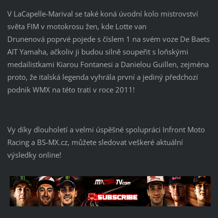
V LaCapelle-Marival se také koná úvodní kolo
mistrovství
světa FIM v motokrosu žen,
kde
Lotte van
Drunenová
poprvé pojede s číslem 1 na svém voze
De Baets
AIT Yamaha,
ačkoliv ji budou silně soupeřit s loňskými
medailistkami
Kiarou Fontanesi
a
Danielou Guillen,
zejména
proto, že italská legenda vyhrála první a jediný předchozí
podnik WMX na této trati v roce 2011!
Vy díky dlouholetí a velmi úspěšné spolupráci Infront Moto
Racing a BS-MX.cz, můžete sledovat veškeré aktuální
výsledky online!