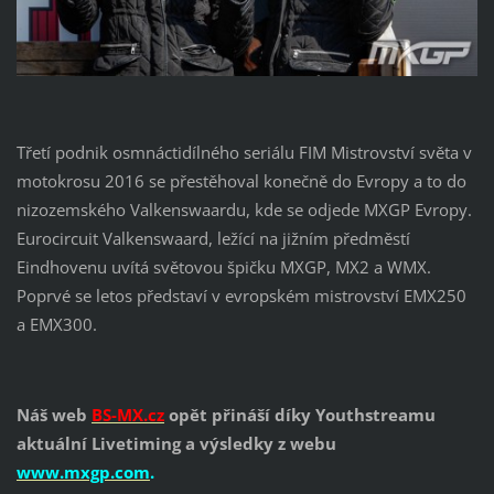
Třetí podnik osmnáctidílného seriálu FIM Mistrovství světa v
motokrosu 2016 se přestěhoval konečně do Evropy a to do
nizozemského Valkenswaardu, kde se odjede MXGP Evropy.
Eurocircuit Valkenswaard, ležící na jižním předměstí
Eindhovenu uvítá světovou špičku MXGP, MX2 a WMX.
Poprvé se letos představí v evropském mistrovství EMX250
a EMX300.
Náš web
BS-MX.cz
opět přináší díky Youthstreamu
aktuální Livetiming a výsledky z webu
www.mxgp.com
.