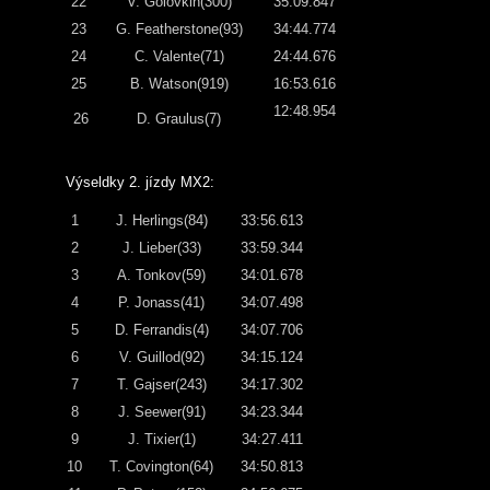
22
V. Golovkin(300)
35:09.847
23
G. Featherstone(93)
34:44.774
24
C. Valente(71)
24:44.676
25
B. Watson(919)
16:53.616
12:48.954
26
D. Graulus(7)
Výseldky 2. jízdy MX2:
1
J. Herlings(84)
33:56.613
2
J. Lieber(33)
33:59.344
3
A. Tonkov(59)
34:01.678
4
P. Jonass(41)
34:07.498
5
D. Ferrandis(4)
34:07.706
6
V. Guillod(92)
34:15.124
7
T. Gajser(243)
34:17.302
8
J. Seewer(91)
34:23.344
9
J. Tixier(1)
34:27.411
10
T. Covington(64)
34:50.813