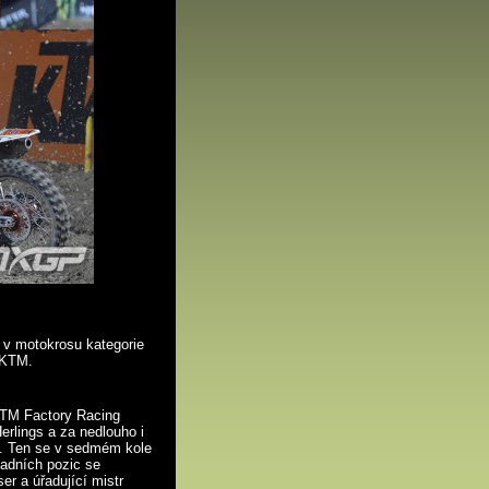
a v motokrosu kategorie
 KTM.
 KTM Factory Racing
erlings a za nedlouho i
. Ten se v sedmém kole
zadních pozic se
r a úřadující mistr