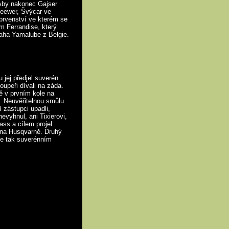
Aby nakonec Gajser
 Seewer, Švýcar ve
prvenství ve kterém se
em Ferrandise, který
maha Yamalube z Belgie.
u jej předjel suverén
oupeři dívali na záda.
tě v prvním kole na
. Neuvěřitelnou smůlu
í zástupci upadli,
evyhnul, ani Tixierovi,
ass a cílem projel
v na Husqvarně. Druhý
 se tak suverénním