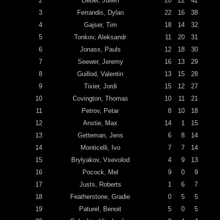
2
Lieber, Julien
20
22
42
3
Ferrandis, Dylan
22
16
38
4
Gajser, Tim
18
14
32
5
Tonkov, Aleksandr
11
20
31
6
Jonass, Pauls
12
18
30
7
Seewer, Jeremy
16
13
29
8
Guillod, Valentin
13
15
28
9
Tixier, Jordi
15
12
27
10
Covington, Thomas
10
11
21
11
Petrov, Petar
8
10
18
12
Anstie, Max
14
1
15
13
Getteman, Jens
6
8
14
14
Monticelli, Ivo
7
7
14
15
Brylyakov, Vsevolod
4
9
13
16
Pocock, Mel
9
0
9
17
Justs, Roberts
1
6
7
18
Featherstone, Gradie
0
5
5
19
Paturel, Benoit
5
0
5