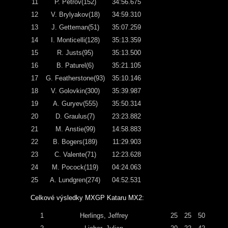
11
P. Petrov(152)
34:56.675
12
V. Brylyakov(18)
34:59.310
13
J. Getteman(51)
35:07.259
14
I. Monticelli(128)
35:13.359
15
R. Justs(95)
35:13.500
16
B. Paturel(6)
35:21.105
17
G. Featherstone(93)
35:10.146
18
V. Golovkin(300)
35:39.987
19
A. Guryev(555)
35:50.314
20
D. Graulus(7)
23:23.882
21
M. Anstie(99)
14:58.883
22
B. Bogers(189)
11:29.903
23
C. Valente(71)
12:23.628
24
M. Pocock(119)
04:24.063
25
A. Lundgren(274)
04:52.531
Celkové výsledky MXGP Kataru MX2:
1
Herlings, Jeffrey
25
25
50