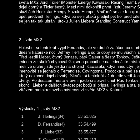
světa MX2 Jordi Tixier (Monster Energy Kawasaki Racing Team). 
dojel čtvrtý a Tixier šestý. Mezi nimi dokončil první jízdu Jeremy
službách Rockstar Energy Suzuki Europe. Vrať mě se ale k boji o 
opět předvedl Herlings, když po sérii ataků předjel pět kol před cíl
se jen tak tak ubránil útoku Julien Liebera Standing Construct Ya
2. jízda MX2:
Holeshot si tentokrát vyjel Ferrandis, ale ve druhé zatáčce po start
dnešní katarské noci Jeffrey Herlings a od té doby se mu všichni s
Třetí jezdil Lieber, čtvrtý Jonass, pátý Gajser a šestý Tonkov. Ješ
jednom ze skoků chyboval Gajser a propadl se na jedenácté místo
měli ve druhé jízdě jezdci na strojích Kawasaki, když hned čtyři jej
jmenovitě se jednalo o Ferrandise, Covingtona, Pococka a pád se n
který nakonec dojel devátý. Skvěle si tentokrát až do cíle vedl Jon
čtvrtý. Po desátém místě v první jízdě si spravil chuť Rus Tonko
skončil Lieber a dalších dvacet pět bodů si připsal Herlings a stal
vítězem motokrosového mistrovství světa MX2 v Kataru.
Výsledky 1. jízdy MX2:
1
J. Herlings(84)
33:51.825
2
D. Ferrandis(4)
33:54.499
3
J. Lieber(33)
33:55.877
4
T. Gajser(243)
34:03.212