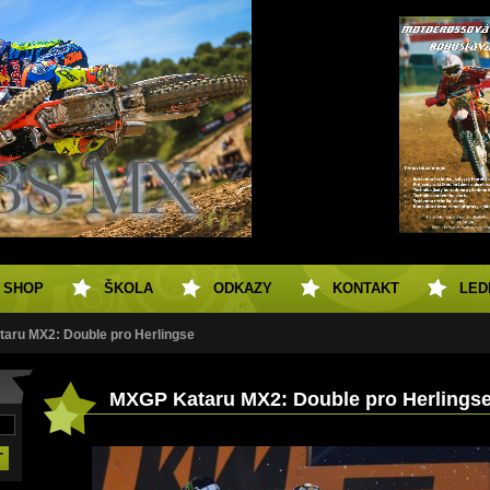
SHOP
ŠKOLA
ODKAZY
KONTAKT
LED
aru MX2: Double pro Herlingse
MXGP Kataru MX2: Double pro Herlings