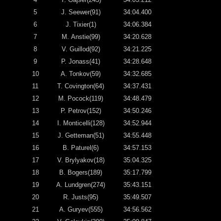
5
J. Seewer(91)
34:04.400
6
J. Tixier(1)
34:06.384
7
M. Anstie(99)
34:20.628
8
V. Guillod(92)
34:21.225
9
P. Jonass(41)
34:28.648
10
A. Tonkov(59)
34:32.685
11
T. Covington(64)
34:37.431
12
M. Pocock(119)
34:48.479
13
P. Petrov(152)
34:50.246
14
I. Monticelli(128)
34:52.944
15
J. Getteman(51)
34:55.448
16
B. Paturel(6)
34:57.153
17
V. Brylyakov(18)
35:04.325
18
B. Bogers(189)
35:17.799
19
A. Lundgren(274)
35:43.151
20
R. Justs(95)
35:49.507
21
A. Guryev(555)
34:56.562