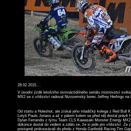
28.02.2015....
V úvodní jízdě letošního osmnáctidílného seriálu mistrovství svět
MX2 se z vítězství radoval Nizozemský borec Jeffrey Herlings na
Od startu a Holeshot, ale získal jeho mladičký kolega z Red Bull
Lotyš Pauls Jonass a až v pátem kolem se před něj dostal právě H
Dylan Ferrandis z týmu Team CLS Kawasaki Monster Energy MX2
dokonce dostal do vedení a zdálo se, že si jede pro vítězství. Ze 
postupně prokousávali do předu z Honda Gariboldi Racing Tim Gajse