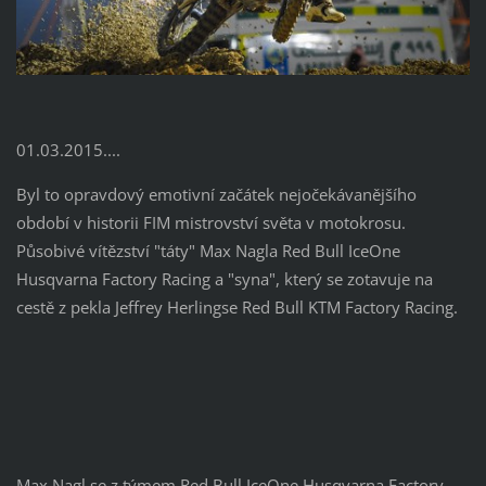
01.03.2015....
Byl to opravdový emotivní začátek nejočekávanějšího
období v historii FIM mistrovství světa v motokrosu.
Působivé vítězství "táty" Max Nagla Red Bull IceOne
Husqvarna Factory Racing a "syna", který se zotavuje na
cestě z pekla Jeffrey Herlingse Red Bull KTM Factory Racing.
Max Nagl se z týmem Red Bull IceOne Husqvarna Factory