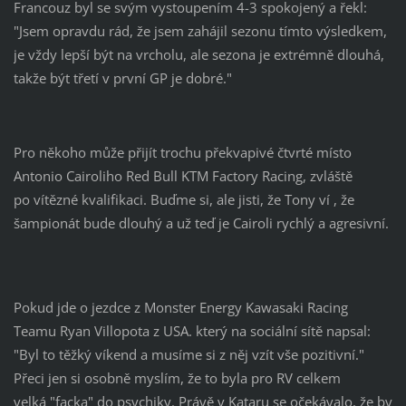
Francouz byl se svým vystoupením 4-3 spokojený a řekl:
"Jsem opravdu rád, že jsem zahájil sezonu tímto výsledkem,
je vždy lepší být na vrcholu, ale sezona je extrémně dlouhá,
takže být třetí v první GP je dobré."
Pro někoho může přijít trochu překvapivé čtvrté místo
Antonio Cairoliho Red Bull KTM Factory Racing, zvláště
po vítězné kvalifikaci. Buďme si, ale jisti, že Tony ví , že
šampionát bude dlouhý a už teď je Cairoli rychlý a agresivní.
Pokud jde o jezdce z Monster Energy Kawasaki Racing
Teamu Ryan Villopota z USA. který na sociální sítě napsal:
"Byl to těžký víkend a musíme si z něj vzít vše pozitivní."
Přeci jen si osobně myslím, že to byla pro RV celkem
velká "facka" do psychiky. Právě v Kataru se očekávalo, že by