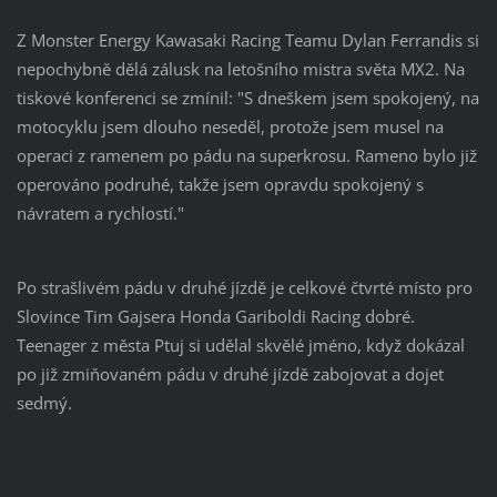
Z Monster Energy Kawasaki Racing Teamu Dylan Ferrandis si
nepochybně dělá zálusk na letošního mistra světa MX2. Na
tiskové konferenci se zmínil: "S dneškem jsem spokojený, na
motocyklu jsem dlouho neseděl, protože jsem musel na
operaci z ramenem po pádu na superkrosu. Rameno bylo již
operováno podruhé, takže jsem opravdu spokojený s
návratem a rychlostí."
Po strašlivém pádu v druhé jízdě je celkové čtvrté místo pro
Slovince Tim Gajsera Honda Gariboldi Racing dobré.
Teenager z města Ptuj si udělal skvělé jméno, když dokázal
po již zmiňovaném pádu v druhé jízdě zabojovat a dojet
sedmý.