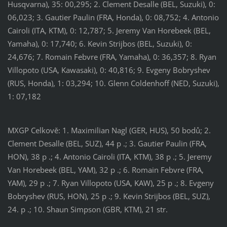
Husqvarna), 35: 00,295; 2. Clement Desalle (BEL, Suzuki), 0:
06,023; 3. Gautier Paulin (FRA, Honda), 0: 08,752; 4. Antonio
Cairoli (ITA, KTM), 0: 12,787; 5. Jeremy Van Horebeek (BEL,
Yamaha), 0: 17,740; 6. Kevin Strijbos (BEL, Suzuki), 0:
24,676; 7. Romain Febvre (FRA, Yamaha), 0: 36,357; 8. Ryan
Villopoto (USA, Kawasaki), 0: 40,816; 9. Evgeny Bobryshev
(RUS, Honda), 1: 03,294; 10. Glenn Coldenhoff (NED, Suzuki),
1: 07,182
MXGP Celkově: 1. Maximilian Nagl (GER, HUS), 50 bodů; 2.
Clement Desalle (BEL, SUZ), 44 p .; 3. Gautier Paulin (FRA,
HON), 38 p .; 4. Antonio Cairoli (ITA, KTM), 38 p .; 5. Jeremy
Van Horebeek (BEL, YAM), 32 p .; 6. Romain Febvre (FRA,
YAM), 29 p .; 7. Ryan Villopoto (USA, KAW), 25 p .; 8. Evgeny
Bobryshev (RUS, HON), 25 p .; 9. Kevin Strijbos (BEL, SUZ),
24. p .; 10. Shaun Simpson (GBR, KTM), 21 str.