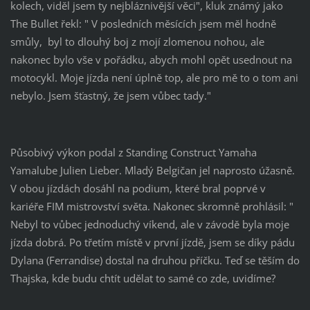
kolech, viděl jsem ty nejbláznivější věci", kluk známý jako
The Bullet řekl: " V posledních měsících jsem měl hodně
smůly, byl to dlouhý boj z mojí zlomenou nohou, ale
nakonec bylo vše v pořádku, abych mohl opět usednout na
motocykl. Moje jízda není úplně top, ale pro mě to o tom ani
nebylo. Jsem šťastný, že jsem vůbec tady."
Působivý výkon podal z Standing Construct Yamaha
Yamalube Julien Lieber. Mladý Belgičan jel naprosto úžasně.
V obou jízdách dosáhl na podium, které bral poprvé v
kariéře FIM mistrovství světa. Nakonec skromně prohlásil: "
Nebyl to vůbec jednoduchý víkend, ale v závodě byla moje
jízda dobrá. Po třetím místě v první jízdě, jsem se díky pádu
Dylana (Ferrandise) dostal na druhou příčku. Teď se těším do
Thajska, kde budu chtít udělat to samé co zde, uvidíme?