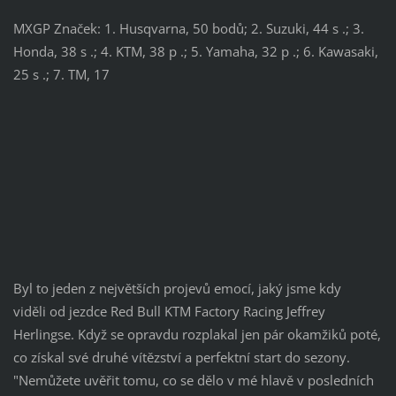
MXGP Značek: 1. Husqvarna, 50 bodů; 2. Suzuki, 44 s .; 3.
Honda, 38 s .; 4. KTM, 38 p .; 5. Yamaha, 32 p .; 6. Kawasaki,
25 s .; 7. TM, 17
Byl to jeden z největších projevů emocí, jaký jsme kdy
viděli od jezdce Red Bull KTM Factory Racing Jeffrey
Herlingse. Když se opravdu rozplakal jen pár okamžiků poté,
co získal své druhé vítězství a perfektní start do sezony.
"Nemůžete uvěřit tomu, co se dělo v mé hlavě v posledních