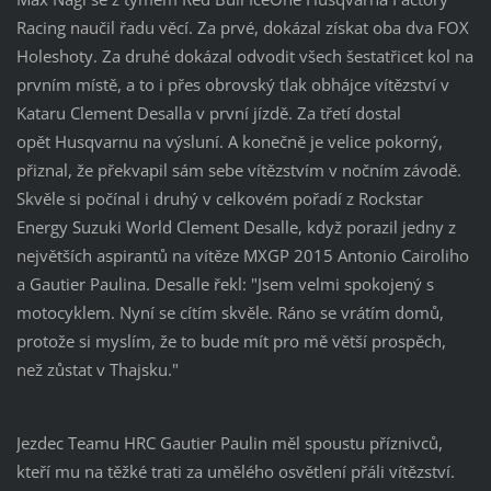
Racing naučil řadu věcí. Za prvé, dokázal získat oba dva FOX
Holeshoty. Za druhé dokázal odvodit všech šestatřicet kol na
prvním místě, a to i přes obrovský tlak obhájce vítězství v
Kataru Clement Desalla v první jízdě. Za třetí dostal
opět Husqvarnu na výsluní. A konečně je velice pokorný,
přiznal, že překvapil sám sebe vítězstvím v nočním závodě.
Skvěle si počínal i druhý v celkovém pořadí z Rockstar
Energy Suzuki World Clement Desalle, když porazil jedny z
největších aspirantů na vítěze MXGP 2015 Antonio Cairoliho
a Gautier Paulina. Desalle řekl: "Jsem velmi spokojený s
motocyklem. Nyní se cítím skvěle. Ráno se vrátím domů,
protože si myslím, že to bude mít pro mě větší prospěch,
než zůstat v Thajsku."
Jezdec Teamu HRC Gautier Paulin měl spoustu příznivců,
kteří mu na těžké trati za umělého osvětlení přáli vítězství.