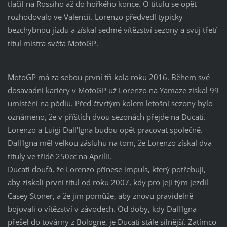
tlačil na Rossiho až do hořkého konce. O titulu se opět
rozhodovalo ve Valencii. Lorenzo předvedl typicky
bezchybnou jízdu a získal sedmé vítězství sezony a svůj třetí
titul mistra světa MotoGP.
MotoGP má za sebou první tři kola roku 2016. Během své
dosavadní kariéry v MotoGP už Lorenzo na Yamaze získal 99
umístění na pódiu. Před čtvrtým kolem letošní sezony bylo
oznámeno, že v příštích dvou sezonách přejde na Ducati.
Lorenzo a Luigi Dall'Igna budou opět pracovat společně.
Dall'Igna měl velkou zásluhu na tom, že Lorenzo získal dva
tituly ve třídě 250cc na Aprilii.
Ducati doufá, že Lorenzo přinese impuls, který potřebují,
aby získali první titul od roku 2007, kdy pro její tým jezdil
Casey Stoner, a že jim pomůže, aby znovu pravidelně
bojovali o vítězství v závodech. Od doby, kdy Dall'Igna
přešel do továrny z Bologne, je Ducati stále silnější. Zatímco