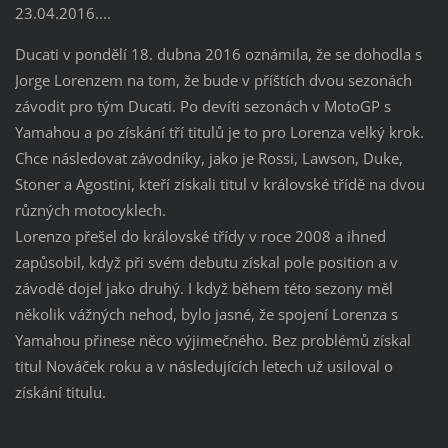
23.04.2016....
Ducati v pondělí 18. dubna 2016 oznámila, že se dohodla s
Jorge Lorenzem na tom, že bude v příštích dvou sezonách
závodit pro tým Ducati. Po devíti sezonách v MotoGP s
Yamahou a po získání tří titulů je to pro Lorenza velký krok.
Chce následovat závodníky, jako je Rossi, Lawson, Duke,
Stoner a Agostini, kteří získali titul v královské třídě na dvou
různých motocyklech.
Lorenzo přešel do královské třídy v roce 2008 a ihned
zapůsobil, když při svém debutu získal pole position a v
závodě dojel jako druhý. I když během této sezony měl
několik vážných nehod, bylo jasné, že spojení Lorenza s
Yamahou přinese něco výjimečného. Bez problémů získal
titul Nováček roku a v následujících letech už usiloval o
získání titulu.