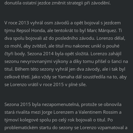
donutila ostatní jezdce změnit strategii při závodění.
V roce 2013 vyhrál osm závodů a opět bojoval s jezdcem
týmu Repsol Honda, ale tentokrát to byl Marc Márquez. Ti
dva spolu bojovali až do posledního závodu. Lorenzo dělal,
co mohl, aby zvítězil, ale titul mu nakonec unikl o pouhé
čtyři body. Sezona 2014 byla opět složitá. Lorenzo zahájil
sezonu nevyrovnanými výkony a díky tomu přišel o šanci na
titul. Během této sezony vyhrál jen dva závody, ale i tak byl
celkově třetí. Jako vždy se Yamaha dál soustředila na to, aby
se Lorenzo vrátil v roce 2015 v plné síle.
Sezona 2015 byla nezapomenutelná, protože se obnovila
stará rivalita mezi Jorge Lorenzem a Valentinem Rossim a
týmoví kolegové spolu po celý rok bojovali o titul. Po
problematickém startu do sezony se Lorenzo vzpamatoval a