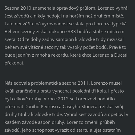
Sezona 2010 znamenala opravdový průlom. Lorenzo vyhrál
šest závodů a nikdy nedojel na horším než druhém místě.
Tato neuvěřitelná vyrovnanost se stala pro Lorenza typická.
Během sezony získal dokonce 383 bodů a stal se mistrem
světa. Od té doby žádný šampión královské třídy nezískal
během své vítězné sezony tak vysoký počet bodů. Právě to
bude jedním z mnoha rekordů, které chce Lorenzo a Ducati
překonat.
Následovala problematická sezona 2011. Lorenzo musel
kvůli zraněnému prstu vynechat poslední tři kola. I přesto
byl celkově druhý. V roce 2012 se Lorenzovi podařilo
překonat Daniho Pedrosu a Caseyho Stonera a získal svůj
druhý titul v královské třídě. Vyhrál šest závodů a opět byl v
každém závodě aspoň druhý. Lorenzo změnil průběh
závodů. Jeho schopnost vyrazit od startu a ujet ostatním