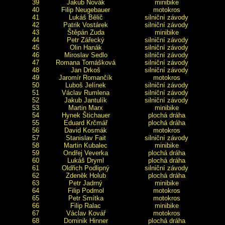
39
Jakub Novák
minibike
40
Filip Neugebauer
motokros
41
Lukáš Bělič
silniční závody
42
Patrik Vostárek
silniční závody
43
Štěpán Zuda
minibike
44
Petr Zářecký
silniční závody
45
Olin Hanák
silniční závody
46
Miroslav Sedlo
silniční závody
47
Romana Tomášková
silniční závody
48
Jan Drkoš
silniční závody
49
Jaromír Romančík
motokros
50
Luboš Jelínek
silniční závody
51
Václav Rumlena
silniční závody
52
Jakub Jantulík
silniční závody
53
Martin Marx
minibike
54
Hynek Štichauer
plochá dráha
55
Eduard Krčmář
plochá dráha
56
David Kosmák
motokros
57
Stanislav Fait
silniční závody
58
Martin Kubalec
minibike
59
Ondřej Veverka
plochá dráha
60
Lukáš Dryml
plochá dráha
61
Oldřich Podlipný
silniční závody
62
Zdeněk Holub
plochá dráha
63
Petr Jadrný
minibike
64
Filip Podmol
motokros
65
Petr Smítka
motokros
66
Filip Ralac
minibike
67
Václav Kovář
motokros
68
Dominik Hinner
plochá dráha