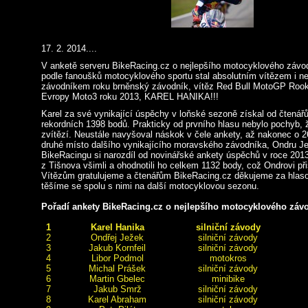
17. 2. 2014....
V anketě serveru BikeRacing.cz o nejlepšího motocyklového závo
podle fanoušků motocyklového sportu stal absolutním vítězem i ne
závodníkem roku brněnský závodník, vítěz Red Bull MotoGP Rook
Evropy Moto3 roku 2013, KAREL HANIKA!!!
Karel za své vynikající úspěchy v loňské sezoně získal od čtená
rekordních 1398 bodů. Prakticky od prvního hlasu nebylo pochyb, 
zvítězí. Neustále navyšoval náskok v čele ankety, až nakonec o 
druhé místo dalšího vynikajícího moravského závodníka, Ondru Je
BikeRacingu si narozdíl od novinářské ankety úspěchů v roce 201
z Tišnova všimli a ohodnotili ho celkem 1132 body, což Ondrovi při
Vítězům gratulujeme a čtenářům BikeRacing.cz děkujeme za hlaso
těšíme se spolu s nimi na další motocyklovou sezonu.
Pořadí ankety BikeRacing.cz o nejlepšího motocyklového záv
1
Karel Hanika
silniční závody
2
Ondřej Ježek
silniční závody
3
Jakub Kornfeil
silniční závody
4
Libor Podmol
motokros
5
Michal Prášek
silniční závody
6
Martin Gbelec
minibike
7
Jakub Smrž
silniční závody
8
Karel Abraham
silniční závody