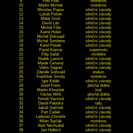
9
Petr Pilát
motokros
10
Martin Michek
motokros
11
Miroslav Popov
silniční závody
12
Lukáš Pešek
silniční závody
13
Matěj Smrž
silniční závody
14
David Látr
silniční závody
15
Michal Filla
silniční závody
16
Kamil Holán
silniční závody
17
Michal Dokoupil
silniční závody
18
Michal Šembera
silniční závody
19
Karel Pešek
silniční závody
20
Pavel Kejmar
supermoto
21
Filip Salač
minibike
22
Radek Lamich
silniční závody
23
Marek Červený
silniční závody
24
Vilém Ságner
silniční závody
25
Zdeněk Gottvald
enduro
26
František Smola
motokros
27
Igor Kaláb
silniční závody
28
Josef Franc
plochá dráha
29
Martin Křoustek
trial
30
Václav Milík
plochá dráha
31
Tomáš Vavrouš
silniční závody
32
David Pabiška
rally
33
Jakub Vojtíšek
silniční závody
34
Petr Čadek
silniční závody
35
Ladislav Chmelík
silniční závody
36
Milan Špičák
motokros
37
Aleš Nechvátal
silniční závody
38
Jan Halbich
silniční závody