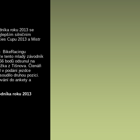
dníka roku 2013 se
jlepším silničním
ies Cupu 2013 a Mistr
řů BikeRacingu
že tento mladý závodník
266 bodů odsunul na
žka z Tišnova. Čtenáři
3 v podání jezdce
soudilo druhou pozici.
vání do ankety a
odníka roku 2013