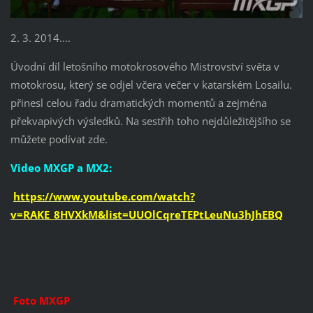
2. 3. 2014....
Úvodní díl letošního motokrosového Mistrovství světa v
motokrosu, který se odjel včera večer v katarském Losailu.
přinesl celou řadu dramatických momentů a zejména
překvapivých výsledků. Na sestřih toho nejdůležitějšího se
můžete podívat zde.
Video MXGP a MX2:
https://www.youtube.com/watch?
v=RAKE_8HVXkM&list=UUOlCqreTEPtLeuNu3hJhEBQ
Foto MXGP