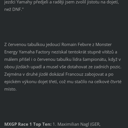
jezdci Yamahy předjeli a raději jsem zvolil jistotu na dojetí,
než DNF."
Z červenou tabulkou jedoucí Romain Febvre z Monster
Energy Yamaha Factory nezískal tentokrát stupně vítězů a
málem přišel i o červenou tabulku lídra šampionátu, když v
obou jízdách upadl a musel vše dotahovat ze zadních pozic.
Zejména v druhé jízdě dokázal Francouz zabojovat a po
epickém výkonu dojet třetí, což mu stačilo na celkové čtvrté
místo.
MXGP Race 1 Top Ten:
1. Maximilian Nagl (GER,