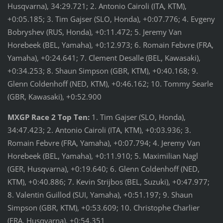
Husqvarna), 34:29.721; 2. Antonio Cairoli (ITA, KTM),
+0:05.185; 3. Tim Gajser (SLO, Honda), +0:07.776; 4. Evgeny
Bobryshev (RUS, Honda), +0:11.472; 5. Jeremy Van
Horebeek (BEL, Yamaha), +0:12.973; 6. Romain Febvre (FRA,
Yamaha), +0:24.641; 7. Clement Desalle (BEL, Kawasaki),
+0:34.253; 8. Shaun Simpson (GBR, KTM), +0:40.168; 9.
Glenn Coldenhoff (NED, KTM), +0:46.162; 10. Tommy Searle
(GBR, Kawasaki), +0:52.900
MXGP Race 2 Top Ten:
1. Tim Gajser (SLO, Honda),
34:47.423; 2. Antonio Cairoli (ITA, KTM), +0:03.936; 3.
Romain Febvre (FRA, Yamaha), +0:07.794; 4. Jeremy Van
Horebeek (BEL, Yamaha), +0:11.910; 5. Maximilian Nagl
(GER, Husqvarna), +0:19.640; 6. Glenn Coldenhoff (NED,
KTM), +0:40.886; 7. Kevin Strijbos (BEL, Suzuki), +0:47.977;
8. Valentin Guillod (SUI, Yamaha), +0:51.197; 9. Shaun
Simpson (GBR, KTM), +0:53.609; 10. Christophe Charlier
(FRA, Husqvarna), +0:54.351