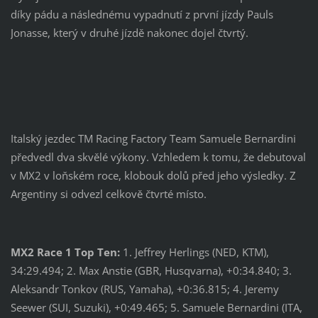
díky pádu a následnému vypadnutí z první jízdy Pauls
Jonasse, který v druhé jízdě nakonec dojel čtvrtý.
Italský jezdec TM Racing Factory Team Samuele Bernardini
předvedl dva skvělé výkony. Vzhledem k tomu, že debutoval
v MX2 v loňském roce, klobouk dolů před jeho výsledky. Z
Argentiny si odvezl celkově čtvrté místo.
MX2 Race 1 Top Ten:
1. Jeffrey Herlings (NED, KTM),
34:29.494; 2. Max Anstie (GBR, Husqvarna), +0:34.840; 3.
Aleksandr Tonkov (RUS, Yamaha), +0:36.815; 4. Jeremy
Seewer (SUI, Suzuki), +0:49.465; 5. Samuele Bernardini (ITA,