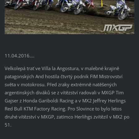
11.04.2016....
Velkolepá trať ve Villa la Angostura, v malebné krajině
patagonských And hostila čtvrtý podnik FIM Mistrovství
světa v motokrosu. Před zraky extrémně natěšených
argentinských diváků se z vítězství radovali v MXGP Tim
Gajser z Honda Gariboldi Racing a v MX2 Jeffrey Herlings
Red Bull KTM Factory Racing. Pro Slovince to bylo letos
druhé vítězství v MXGP, zatímco Herlihgs zvítězil v MX2 po
51.