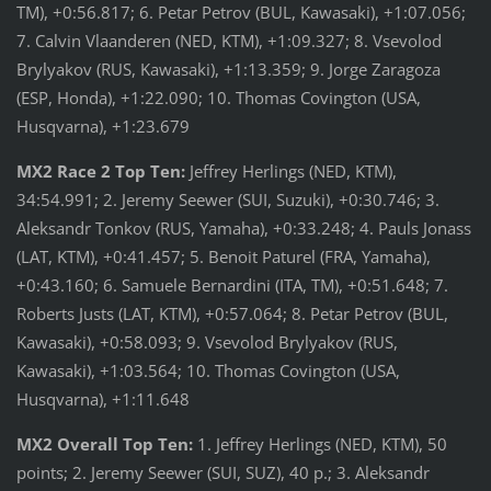
TM), +0:56.817; 6. Petar Petrov (BUL, Kawasaki), +1:07.056;
7. Calvin Vlaanderen (NED, KTM), +1:09.327; 8. Vsevolod
Brylyakov (RUS, Kawasaki), +1:13.359; 9. Jorge Zaragoza
(ESP, Honda), +1:22.090; 10. Thomas Covington (USA,
Husqvarna), +1:23.679
MX2 Race 2 Top Ten:
Jeffrey Herlings (NED, KTM),
34:54.991; 2. Jeremy Seewer (SUI, Suzuki), +0:30.746; 3.
Aleksandr Tonkov (RUS, Yamaha), +0:33.248; 4. Pauls Jonass
(LAT, KTM), +0:41.457; 5. Benoit Paturel (FRA, Yamaha),
+0:43.160; 6. Samuele Bernardini (ITA, TM), +0:51.648; 7.
Roberts Justs (LAT, KTM), +0:57.064; 8. Petar Petrov (BUL,
Kawasaki), +0:58.093; 9. Vsevolod Brylyakov (RUS,
Kawasaki), +1:03.564; 10. Thomas Covington (USA,
Husqvarna), +1:11.648
MX2 Overall Top Ten:
1. Jeffrey Herlings (NED, KTM), 50
points; 2. Jeremy Seewer (SUI, SUZ), 40 p.; 3. Aleksandr