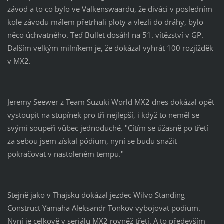
závod a to co bylo ve Valkenswaardu, že diváci v posledním
kole závodu málem přetrhali ploty a vlezli do dráhy, bylo
něco úchvatného. Teď Bullet dosáhl na 51. vítězství v GP.
Dalším velkým milníkem je, že dokázal vyhrát 100 rozjížděk
v MX2.
Jeremy Seewer z Team Suzuki World MX2 dnes dokázal opět
vystoupit na stupínek pro tři nejlepší, i když to neměl se
svými soupeři vůbec jednoduché. "Cítím se úžasně po třetí
za sebou jsem získal pódium, nyní se budu snažit
pokračovat v nastoleném tempu."
Stejně jako v Thajsku dokázal jezdec Wilvo Standing
Construct Yamaha Aleksandr Tonkov vybojovat podium.
Nyní je celkově v seriálu MX2 rovněž třetí. A to především