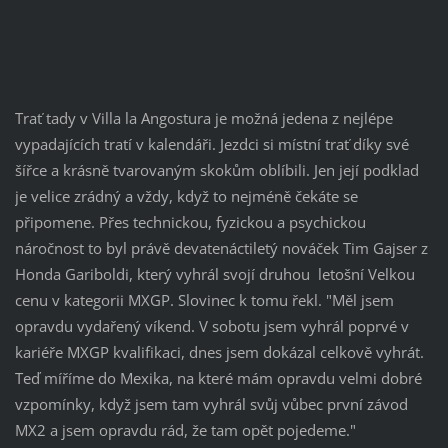
Trať tady v Villa la Angostura je možná jedena z nejlépe
vypadajících tratí v kalendáři. Jezdci si místní trať díky své
šířce a krásně tvarovaným skokům oblíbili. Jen její podklad
je velice zrádný a vždy, když to nejméně čekáte se
připomene. Přes technickou, fyzickou a psychickou
náročnost to byl právě devatenáctiletý nováček Tim Gajser z
Honda Gariboldi, který vyhrál svojí druhou letošní Velkou
cenu v kategorii MXGP. Slovinec k tomu řekl. "Měl jsem
opravdu vydařený víkend. V sobotu jsem vyhrál poprvé v
kariéře MXGP kvalifikaci, dnes jsem dokázal celkově vyhrát.
Teď míříme do Mexika, na které mám opravdu velmi dobré
vzpomínky, když jsem tam vyhrál svůj vůbec první závod
MX2 a jsem opravdu rád, že tam opět pojedeme."