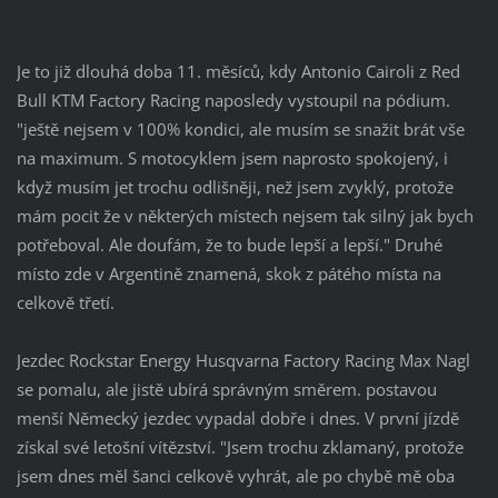
Je to již dlouhá doba 11. měsíců, kdy Antonio Cairoli z Red
Bull KTM Factory Racing naposledy vystoupil na pódium.
"ještě nejsem v 100% kondici, ale musím se snažit brát vše
na maximum. S motocyklem jsem naprosto spokojený, i
když musím jet trochu odlišněji, než jsem zvyklý, protože
mám pocit že v některých místech nejsem tak silný jak bych
potřeboval. Ale doufám, že to bude lepší a lepší." Druhé
místo zde v Argentině znamená, skok z pátého místa na
celkově třetí.
Jezdec Rockstar Energy Husqvarna Factory Racing Max Nagl
se pomalu, ale jistě ubírá správným směrem. postavou
menší Německý jezdec vypadal dobře i dnes. V první jízdě
získal své letošní vítězství. "Jsem trochu zklamaný, protože
jsem dnes měl šanci celkově vyhrát, ale po chybě mě oba