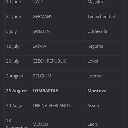
14 June
ITALY
Maggiora
21 June
GERMANY
Teutschenthal
5 July
SWEDEN
Uddevalla
12 July
LATVIA
Kegums
26 July
CZECH REPUBLIC
Loket
2 August
BELGIUM
Lommel
23 August
LOMBARDIA
Mantova
30 August
THE NETHERLANDS
Assen
13
MEXICO
Leon
September