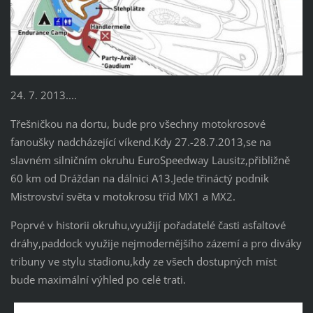
24. 7. 2013....
Třešničkou na dortu, bude pro všechny motokrosové
fanoušky nadcházející víkend.Kdy 27.-28.7.2013,se na
slavném silničním okruhu EuroSpeedway Lausitz,přibližně
60 km od Dráždan na dálnici A13.Jede třináctý podnik
Mistrovství světa v motokrosu tříd MX1 a MX2.
Poprvé v historii okruhu,využijí pořadatelé časti asfaltové
dráhy,paddock využije nejmodernějšího zázemí a pro diváky
tribuny ve stylu stadionu,kdy ze všech dostupných míst
bude maximální výhled po celé trati.