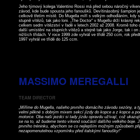
Jeho týmový kolega Valentino Rossi má před sebou náročný víken
závod, kde bude spousta jeho fanoušků. Devítinásobný šampion j
celkově třetím místě. Do Mugella míří s velkým odhodláním, kdy s
stupně vítězů, tak jako loni. „The Doctor“ v Mugellu drží krásný re
celkem sedm vítězství v řadě v letech 2002 až 2008. Kromě toho d
další umístění na stupních vítězů a stejně tak jako Jorge, tak i on
nižších třídách. V roce 1999 zde vyhrál ve třídě 250 ccm, rok před
1997 vyhrál ve třídě do 125 ccm.
MASSIMO MEREGALLI
TEAM DIRECTOR
„Míříme do Mugella, našeho prvního domácího závodu sezóny, a tý
velmi pěkné s dobrým mixem sekcí jízdy do kopce a z kopce a po
motorce. Oba naši jezdci si tady jízdu opravdu užívají, což ukazují
se na to, až budeme tento víkend součástí dalšího velkého boje. J
prvního tréninku, abychom se co nejlepším možným způsobem připr
nezapomenutelnou vzpomínku před italskými fanoušky!“