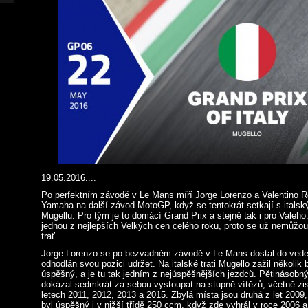
19.05.2016....
Po perfektním závodě v Le Mans míří Jorge Lorenzo a Valentino R
Yamaha na další závod MotoGP, když se tentokrát setkají s itals
Mugellu. Pro tým je to domácí Grand Prix a stejně tak i pro Valeho
jednou z nejlepších Velkých cen celého roku, proto se už nemůžou
trať.
Jorge Lorenzo se po bezvadném závodě v Le Mans dostal do veden
odhodlán svou pozici udržet. Na italské trati Mugello zažil několik b
úspěšný, a je tu tak jedním z nejúspěšnějších jezdců. Pětinásobný
dokázal sedmkrát za sebou vystoupat na stupně vítězů, včetně zis
letech 2011, 2012, 2013 a 2015. Zbylá místa jsou druhá z let 2009
byl úspěšný i v nižší třídě 250 ccm, když zde vyhrál v roce 2006 a