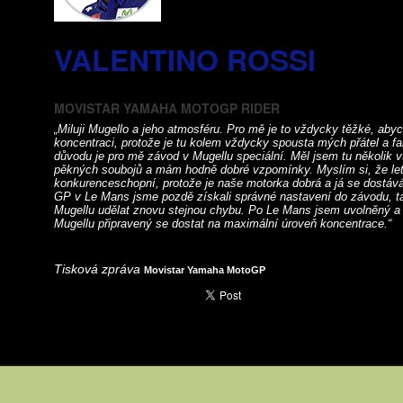
VALENTINO ROSSI
MOVISTAR YAMAHA MOTOGP RIDER
„Miluji Mugello a jeho atmosféru. Pro mě je to vždycky těžké, aby
koncentraci, protože je tu kolem vždycky spousta mých přátel a f
důvodu je pro mě závod v Mugellu speciální. Měl jsem tu několik v
pěkných soubojů a mám hodně dobré vzpomínky. Myslím si, že l
konkurenceschopní, protože je naše motorka dobrá a já se dostává
GP v Le Mans jsme pozdě získali správné nastavení do závodu, 
Mugellu udělat znovu stejnou chybu. Po Le Mans jsem uvolněný a
Mugellu připravený se dostat na maximální úroveň koncentrace.“
Tisková zpráva
Movistar Yamaha MotoGP
a
Tisk
ode