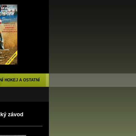
NÍ HOKEJ A OSTATNÍ
ský závod