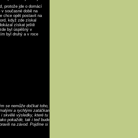
d, protože jde o domácí
e v současné době na
e chce opět postavit na
kord, když zde získal
okázal získat ještě
 zde byl úspěšný v
tím byl druhý a v roce
m se nemůže dočkat toho, až začne. Rozložení trati je
malými a rychlými zatáčkami, což vyhovuje naší
 i skvělé výsledky, které tu v minulosti získali. Těšíme
ako pokaždé, tak i teď bude důležité dobře makat od
avili na závod. Pojďme si udělat další