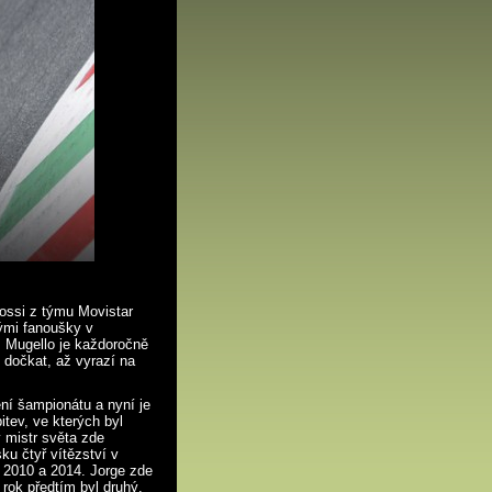
ossi z týmu Movistar
kými fanoušky v
. Mugello je každoročně
 dočkat, až vyrazí na
í šampionátu a nyní je
itev, ve kterých byl
 mistr světa zde
ku čtyř vítězství v
, 2010 a 2014. Jorge zde
 rok předtím byl druhý.