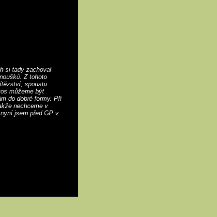
ch si tady zachoval
anoušků. Z tohoto
ítězství, spoustu
etos můžeme být
m do dobré formy. Při
takže nechceme v
 nyní jsem před GP v
Mapa stránek
RSS