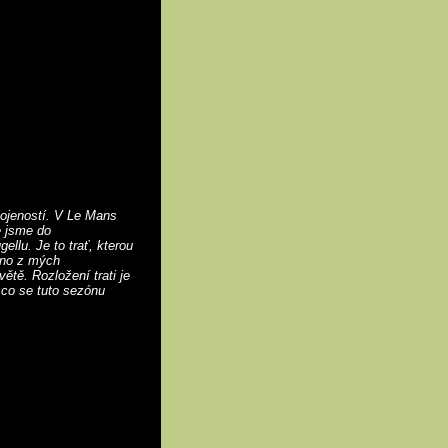
ojeností. V Le Mans
e jsme do
llu. Je to trať, kterou
edno z mých
ětě. Rozložení trati je
, co se tuto sezónu