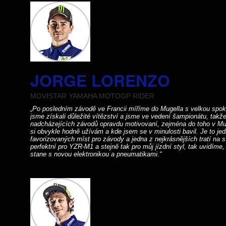
JORGE LORENZO
MOVISTAR YAMAHA MOTOGP RIDER
„Po posledním závodě ve Francii míříme do Mugella s velkou spok
jsme získali důležité vítězství a jsme ve vedení šampionátu, takž
nadcházejících závodů opravdu motivovaní, zejména do toho v Muge
si obvykle hodně užívám a kde jsem se v minulosti bavil. Je to j
favorizovaných míst pro závody a jedna z nejkrásnějších tratí na sv
perfektní pro YZR-M1 a stejně tak pro můj jízdní styl, tak uvidíme
stane s novou elektronikou a pneumatikami.“