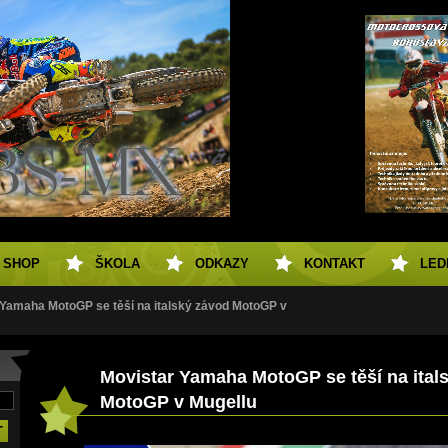
SHOP
ŠKOLA
ODKAZY
KONTAKT
LED
 Yamaha MotoGP se těší na italský závod MotoGP v
Movistar Yamaha MotoGP se těší na ital
MotoGP v Mugellu