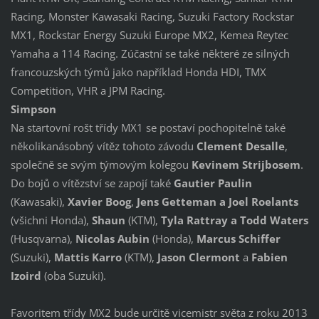
Racing, Monster Kawasaki Racing, Suzuki Factory Rockstar
MX1, Rockstar Energy Suzuki Europe MX2, Kemea Reytec
Yamaha a 114 Racing. Zúčastní se také některé ze silných
francouzských týmů jako například Honda HDI, TMX
Competition, VHR a JPM Racing.
Simpson
Na startovní rošt třídy MX1 se postaví pochopitelně také
několikanásobný vítěz tohoto závodu
Clement Desalle
,
společně se svým týmovým kolegou
Kevinem Strijbosem
.
Do bojů o vítězství se zapojí také
Gautier Paulin
(Kawasaki),
Xavier Boog
,
Jens Getteman a Joel Roelants
(všichni Honda),
Shaun
(KTM),
Tyla Rattray a Todd Waters
(Husqvarna),
Nicolas Aubin
(Honda),
Marcus Schiffer
(Suzuki),
Mattis Karro
(KTM),
Jason Clermont
a
Fabien
Izoird
(oba Suzuki).
Favoritem třídy MX2 bude určitě vicemistr světa z roku 2013