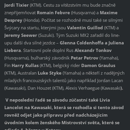
Jordi Tixier
(KTM). Cestu za vítězstvím mu bude značně
znepříjemňovat
Romain Febvre
(Husqvarna) a
Maxime
Desprey
(Honda). Počítat se rozhodně musí také se silnými
Švýcary na startu, kterými jsou
Valentin Guillod
(KTM) a
Jeremy Seewer
(Suzuki). Tým Suzuki MX2 zařadil do line-
upu další dva silné jezdce –
Glenna Coldenhoffa a Juliena
Liebera
. Startovní pole doplní Rus
Alexandr Tonkov
(Husqvarna), bulharský závodník
Petar Petrov
(Yamaha),
Fin
Harry Kullas
(KTM), belgický rider
Damon Graulus
(KTM), Australan
Luke Styke
(Yamaha) a někteří z nadějných
mladých francouzských talentů jako například Jordan Lacan
(Kawasaki), Dan Houzet (KTM), Alexis Verhaegue (Kawasaki
).
V neposlední řadě se závodu zúčastní také Livia
Lancelot na Kawasaki, která se rozhodla si tento závod
rovněž odjet jako přípravu před nadcházejícím
úvodním kolem ženského Mistrovství světa, které se