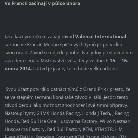
Ve Francii začínají v půlce února
Jako každým rokem zahájí závod
Valence International
sezónu ve Francii. Mnoho špičkových týmů již potvrdilo
svou účast. Závod se odjede pouhé dva týdny před úvodním
závodem seriálu Mistrovství světa, tedy ve dnech
15. – 16.
února 2014.
Už teď je jasné, že to bude velká událost.
Svou účast potvrdilo patnáct týmů z Grand Prix i přesto, že
se ve stejném termínu koná také závod v Itálii. Jezdci tento
závod berou jako možnost zhodnocení své zimní přípravy.
Nastoupí týmy 24MX Honda Racing, Honda J Tech, J Racing
Honda, Red Bull Ice One Husqvarna Factory, Wilvo Nestaan
Husqvarna Factory, Red Bull Factory KTM, KTM STR, HM
Plant KTM UK, Standing Contruct KTM Racing, Sahkar KTM