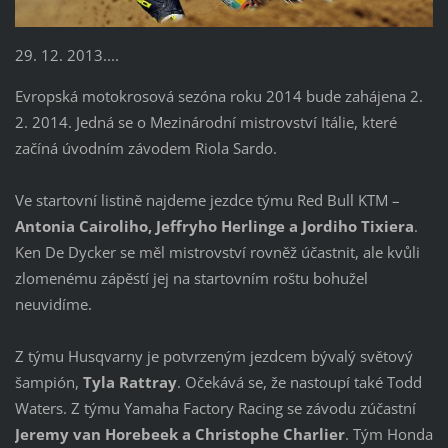
29. 12. 2013....
Evropská motokrosová sezóna roku 2014 bude zahájena 2.
2. 2014. Jedná se o Mezinárodní mistrovství Itálie, které
začíná úvodním závodem Riola Sardo.
Ve startovní listině najdeme jezdce týmu Red Bull KTM –
Antonia Cairoliho, Jeffryho Herlinge a Jordiho Tixiera
.
Ken De Dycker se měl mistrovství rovněž účastnit, ale kvůli
zlomenému zápěstí jej na startovním roštu bohužel
neuvidíme.
Z týmu Husqvarny je potvrzeným jezdcem bývalý světový
šampión,
Tyla Rattray
. Očekává se, že nastoupí také Todd
Waters. Z týmu Yamaha Factory Racing se závodu zúčastní
Jeremy van Horebeek
a
Christophe Charlier
. Tým Honda