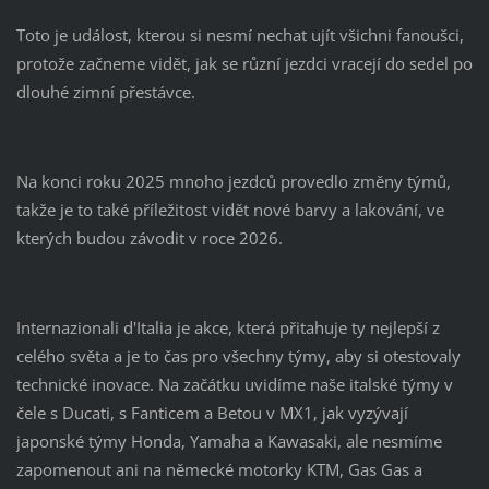
Toto je událost, kterou si nesmí nechat ujít všichni fanoušci,
protože začneme vidět, jak se různí jezdci vracejí do sedel po
dlouhé zimní přestávce.
Na konci roku 2025 mnoho jezdců provedlo změny týmů,
takže je to také příležitost vidět nové barvy a lakování, ve
kterých budou závodit v roce 2026.
Internazionali d'Italia je akce, která přitahuje ty nejlepší z
celého světa a je to čas pro všechny týmy, aby si otestovaly
technické inovace. Na začátku uvidíme naše italské týmy v
čele s Ducati, s Fanticem a Betou v MX1, jak vyzývají
japonské týmy Honda, Yamaha a Kawasaki, ale nesmíme
zapomenout ani na německé motorky KTM, Gas Gas a