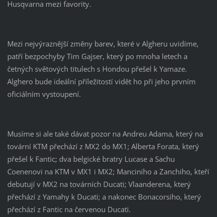
Husqvarna mezi favority.
Mezi nejvýraznější změny barev, které v Algheru uvidíme,
patří bezpochyby Tim Gajser, který po mnoha letech a
četných světových titulech s Hondou přešel k Yamaze.
Alghero bude ideální příležitostí vidět ho při jeho prvním
oficiálním vystoupení.
Musíme si ale také dávat pozor na Andreu Adama, který na
tovární KTM přechází z MX2 do MX1; Alberta Forata, který
přešel k Fantic; dva belgické bratry Lucase a Sachu
Coenenovi na KTM v MX1 i MX2; Manciniho a Zanchiho, kteří
debutují v MX2 na továrních Ducati; Vlaanderena, který
přechází z Yamahy k Ducati; a nakonec Bonacorsiho, který
přechází z Fantic na červenou Ducati.