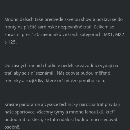
Mnoho dalších také předvede skvělou show a postaví se do
fronty na písčité sardinské nezpevněné trati. Celkem se
zúčastní přes 120 závodníků ve třech kategoriích: MX1, MX2
a 125.
Od časných ranních hodin v neděli se závodníci vydají na
trať, aby se s ní seznámili. Následovat budou měřené
tréninky a rozjížďky, které určí vítěze prvního kola.
Krásné panorama a vysoce technicky náročná trať přivítají
naše sportovce, všechny týmy a mnoho fanoušků, kteří
budou mít to štěstí, že tuto událost budou moci sledovat
osobně.