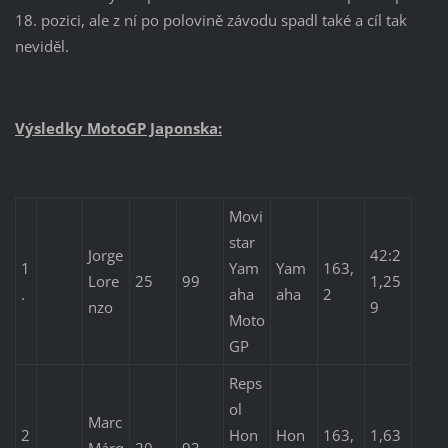
18. pozici, ale z ní po polovině závodu spadl také a cíl tak
neviděl.
Výsledky MotoGP Japonska:
Movi
star
Jorge
42:2
1
Yam
Yam
163,
Lore
25
99
1,25
.
aha
aha
2
nzo
9
Moto
GP
Reps
ol
Marc
2
Hon
Hon
163,
1,63
Márq
20
93