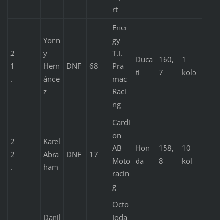
rt
Ener
Yonn
gy
2
y
T.I.
Duca
160,
1
1
Hern
DNF
68
Pra
ti
7
kolo
.
ánde
mac
z
Raci
ng
Cardi
on
2
Karel
AB
Hon
158,
10
2
Abra
DNF
17
Moto
da
8
kol
.
ham
racin
g
Octo
Danil
Ioda