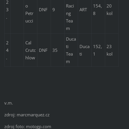
2
o
Raci
154,
20
3
DNF
9
ART
Petr
ng
8
kol
.
ucci
Tea
m
Duca
2
Cal
ti
Duca
152,
23
4
Crutc
DNF
35
Tea
ti
1
kol
.
hlow
m
v.m.
zdroj: marcmarquez.cz
zdroj foto: motogp.com