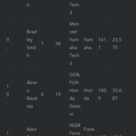
ó
Tech
3
Mon
Brad
ster
9
ley
Yam
Yam
161,
23,5
7
38
.
Smit
aha
aha
7
75
h
Tech
3
GO&
Álvar
FUN
1
o
Hon
Hon
160,
35,6
0
6
19
Bauti
da
da
9
87
.
sta
Gresi
ni
NGM
Aleix
Forw
1
Forw