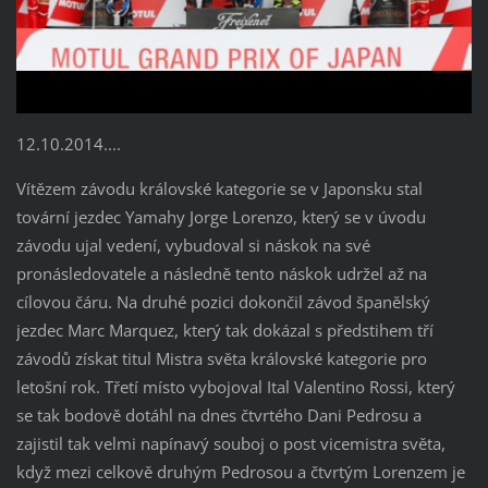
12.10.2014....
Vítězem závodu královské kategorie se v Japonsku stal
tovární jezdec Yamahy Jorge Lorenzo, který se v úvodu
závodu ujal vedení, vybudoval si náskok na své
pronásledovatele a následně tento náskok udržel až na
cílovou čáru. Na druhé pozici dokončil závod španělský
jezdec Marc Marquez, který tak dokázal s předstihem tří
závodů získat titul Mistra světa královské kategorie pro
letošní rok. Třetí místo vybojoval Ital Valentino Rossi, který
se tak bodově dotáhl na dnes čtvrtého Dani Pedrosu a
zajistil tak velmi napínavý souboj o post vicemistra světa,
když mezi celkově druhým Pedrosou a čtvrtým Lorenzem je