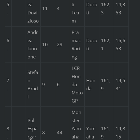
5
ea
ti
Duca
162,
14,3
11
4
.
Dovi
Tea
ti
3
53
zioso
m
Andr
Pra
6
ea
mac
Duca
162,
16,6
10
29
.
Iann
Raci
ti
1
53
one
ng
LCR
Stefa
Hon
7
n
Hon
161,
19,5
9
6
da
.
Brad
da
9
31
Moto
l
GP
Mon
Pol
ster
8
Espa
Yam
Yam
161,
19,8
8
44
.
rgar
aha
aha
9
15