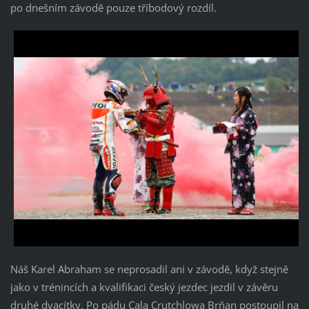
po dnešním závodě pouze tříbodový rozdíl.
Náš Karel Abraham se neprosadil ani v závodě, když stejně
jako v trénincích a kvalifikaci český jezdec jezdil v závěru
druhé dvacítky. Po pádu Cala Crutchlowa Brňan postoupil na