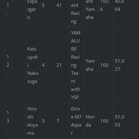
Espa
ard
160,
40,6
1
5
41
ard
rgar
Yam
6
68
.
Raci
ó
aha
ng
YAM
ALU
Kats
BE
1
uyuk
Raci
Yam
51,0
2
i
4
21
ng
160
aha
27
.
Naka
Tea
suga
m
with
YSP
Hiro
Driv
1
shi
e M7
Hon
51,0
3
3
7
160
Aoya
Aspa
da
93
.
ma
r