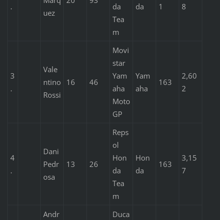
.
da
da
1
8
uez
Tea
m
Movi
star
Vale
3
Yam
Yam
2,60
ntino
16
46
163
.
aha
aha
2
Rossi
Moto
GP
Reps
ol
Dani
4
Hon
Hon
3,15
Pedr
13
26
163
.
da
da
7
osa
Tea
m
Andr
Duca