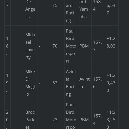
De
ard
158,
7
-
15
ard
6,54
Ange
Yam
4
.
Raci
7
lis
aha
ng
Paul
Mich
1
Bird
+1:2
ael
157,
8
-
70
Moto
PBM
8,02
Lave
7
.
rspo
1
rty
rt
Mike
Avint
1
+1:2
Di
ia
Avint
157,
9
-
63
9,47
Megl
Raci
ia
6
.
0
io
ng
Paul
2
Broc
Bird
+1:3
157,
0
Park
-
23
Moto
PBM
3,25
4
.
es
rspo
3