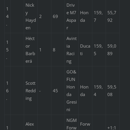
Nick
Driv
1
y
e M7
Hon
159,
55,7
4
2
69
Hayd
Aspa
da
7
92
.
en
r
Héct
Avint
1
or
ia
Duca
159,
59,0
5
1
8
Barb
Raci
ti
5
89
.
erá
ng
GO&
FUN
1
Scott
Hon
Hon
159,
59,5
6
Redd
-
45
da
da
4
08
.
ing
Gresi
ni
NGM
Alex
Forw
1
Forw
+1:1