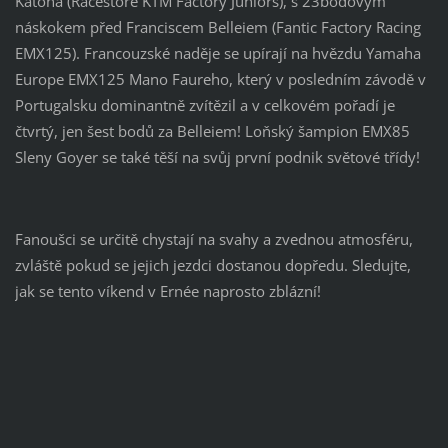
Katona (Racestore KTM Factory Juniors), s 23bodovým
náskokem před Franciscem Belleiem (Fantic Factory Racing
EMX125). Francouzské naděje se upírají na hvězdu Yamaha
Europe EMX125 Mano Faureho, který v posledním závodě v
Portugalsku dominantně zvítězil a v celkovém pořadí je
čtvrtý, jen šest bodů za Belleiem! Loňský šampion EMX85
Sleny Goyer se také těší na svůj první podnik světové třídy!
Fanoušci se určitě chystají na svahy a zvednou atmosféru,
zvláště pokud se jejich jezdci dostanou dopředu. Sledujte,
jak se tento víkend v Ernée naprosto zblázní!