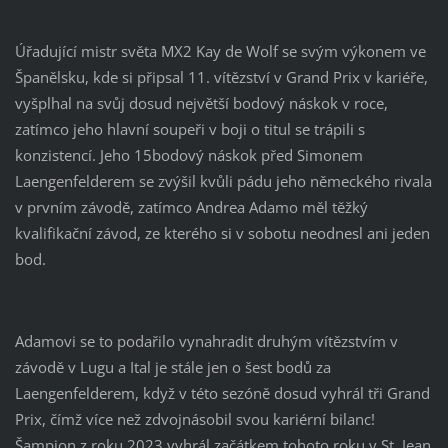
Úřadující mistr světa MX2 Kay de Wolf se svým výkonem ve
Španělsku, kde si připsal 11. vítězství v Grand Prix v kariéře,
vyšplhal na svůj dosud největší bodový náskok v roce,
zatímco jeho hlavní soupeři v boji o titul se trápili s
konzistencí. Jeho 15bodový náskok před Simonem
Laengenfelderem se zvýšil kvůli pádu jeho německého rivala
v prvním závodě, zatímco Andrea Adamo měl těžký
kvalifikační závod, ze kterého si v sobotu neodnesl ani jeden
bod.
Adamovi se to podařilo vynahradit druhým vítězstvím v
závodě v Lugu a Ital je stále jen o šest bodů za
Laengenfelderem, když v této sezóně dosud vyhrál tři Grand
Prix, čímž více než zdvojnásobil svou kariérní bilanc!
Šampion z roku 2023 vyhrál začátkem tohoto roku v St. Jean