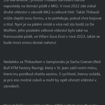
naposledy na domácí půdě v MX2. V roce 2022 zde získal
druhé vítězství v závodě MX2 a celkově třetí. Takže Thibault
může zlepšit svou formu, a to potřebuje, pokud chce bojovat
o titul. Nyní je na pátém místě o více než sto bodů za De
Wolfem. Jeho poslední celkové vítězství bylo také na
francouzské půdě, ve Villars Sous Ecot v roce 2023, takže se
bude moct znovu dostat nahoru!
Nedaleko za Thibaultem v šampionátu je Sacha Coenen (Red
Bull KTM Factory Racing), který v St. Jean zažil noční můru,
která mu poněkud zhatila sezónu. S rychlostí, kterou ovládá,
je pro eso možné cokoli a mohl by opět ohrozit vítězství v
závodech.