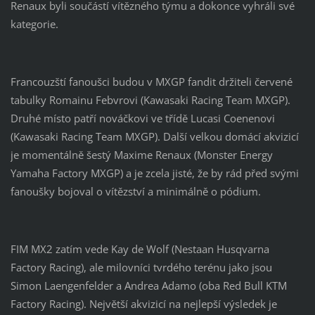
Renaux byli součástí vítězného týmu a dokonce vyhráli své
kategorie.
Francouzští fanoušci budou v MXGP fandit držiteli červené
tabulky Romainu Febvrovi (Kawasaki Racing Team MXGP).
Druhé místo patří nováčkovi ve třídě Lucasi Coenenovi
(Kawasaki Racing Team MXGP). Další velkou domácí akvizicí
je momentálně šestý Maxime Renaux (Monster Energy
Yamaha Factory MXGP) a je zcela jisté, že by rád před svými
fanoušky bojoval o vítězství a minimálně o pódium.
FIM MX2 zatím vede Kay de Wolf (Nestaan ​​Husqvarna
Factory Racing), ale milovníci tvrdého terénu jako jsou
Simon Laengenfelder a Andrea Adamo (oba Red Bull KTM
Factory Racing). Největší akvizicí na nejlepší výsledek je