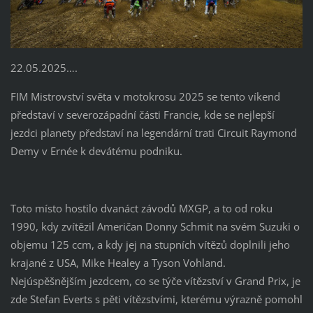
22.05.2025….
FIM Mistrovství světa v motokrosu 2025 se tento víkend
představí v severozápadní části Francie, kde se nejlepší
jezdci planety představí na legendární trati Circuit Raymond
Demy v Ernée k devátému podniku.
Toto místo hostilo dvanáct závodů MXGP, a to od roku
1990, kdy zvítězil Američan Donny Schmit na svém Suzuki o
objemu 125 ccm, a kdy jej na stupních vítězů doplnili jeho
krajané z USA, Mike Healey a Tyson Vohland.
Nejúspěšnějším jezdcem, co se týče vítězství v Grand Prix, je
zde Stefan Everts s pěti vítězstvími, kterému výrazně pomohl