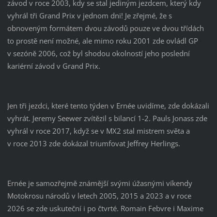
závod v roce 2003, kdy se stal jediným jezdcem, který kdy
vyhrál tři Grand Prix v jednom dni! Je zřejmé, že s
obnoveným formátem dvou závodů pouze ve dvou třídách
to prostě není možné, ale mimo roku 2001 zde ovládl GP
v sezóně 2006, což byl shodou okolností jeho poslední
kariérní závod v Grand Prix.
Jen tři jezdci, které tento týden v Ernée uvidíme, zde dokázali
vyhrát. Jeremy Seewer zvítězil s bilancí 1-2. Pauls Jonass zde
vyhrál v roce 2017, když se v MX2 stal mistrem světa a
v roce 2013 zde dokázal triumfovat Jeffrey Herlings.
Ernée je samozřejmě známější svými úžasnými víkendy
Motokrosu národů v letech 2005, 2015 a 2023 a v roce
2026 se zde uskuteční i po čtvrté. Romain Febvre i Maxime