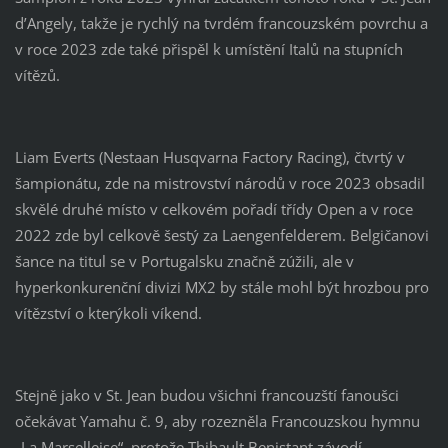
d’Angely, takže je rychlý na tvrdém francouzském povrchu a
v roce 2023 zde také přispěl k umístění Italů na stupních
vítězů.
Liam Everts (Nestaan ​​Husqvarna Factory Racing), čtvrtý v
šampionátu, zde na mistrovství národů v roce 2023 obsadil
skvělé druhé místo v celkovém pořadí třídy Open a v roce
2022 zde byl celkově šestý za Laengenfelderem. Belgičanovi
šance na titul se v Portugalsku značně zúžili, ale v
hyperkonkurenční divizi MX2 by stále mohl být hrozbou pro
vítězství o kterýkoli víkend.
Stejně jako v St. Jean budou všichni francouzští fanoušci
očekávat Yamahu č. 9, aby rozezněla Francouzskou hymnu
„La Marselleise“, protože Thibault Benistant závodí