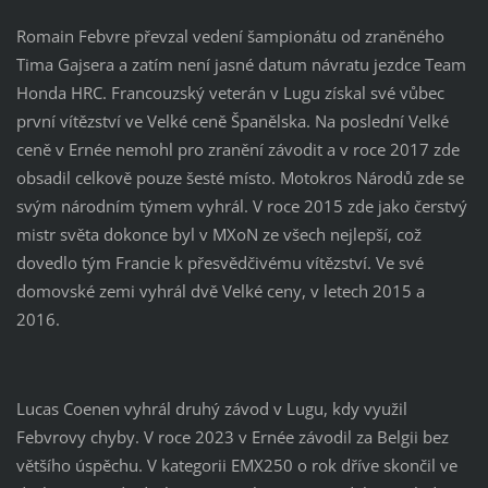
Romain Febvre převzal vedení šampionátu od zraněného
Tima Gajsera a zatím není jasné datum návratu jezdce Team
Honda HRC. Francouzský veterán v Lugu získal své vůbec
první vítězství ve Velké ceně Španělska. Na poslední Velké
ceně v Ernée nemohl pro zranění závodit a v roce 2017 zde
obsadil celkově pouze šesté místo. Motokros Národů zde se
svým národním týmem vyhrál. V roce 2015 zde jako čerstvý
mistr světa dokonce byl v MXoN ze všech nejlepší, což
dovedlo tým Francie k přesvědčivému vítězství. Ve své
domovské zemi vyhrál dvě Velké ceny, v letech 2015 a
2016.
Lucas Coenen vyhrál druhý závod v Lugu, kdy využil
Febvrovy chyby. V roce 2023 v Ernée závodil za Belgii bez
většího úspěchu. V kategorii EMX250 o rok dříve skončil ve