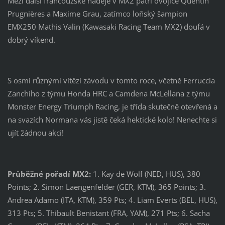
Mezi další francouzské naděje v MX2 patří dvojice Quentin
Prugnières a Maxime Grau, zatímco loňský šampion
EMX250 Mathis Valin (Kawasaki Racing Team MX2) doufá v
dobrý víkend.
S osmi různými vítězi závodu v tomto roce, včetně Ferruccia
Zanchiho z týmu Honda HRC a Camdena McLellana z týmu
Monster Energy Triumph Racing, je třída skutečně otevřená a
na svazích Normana vás jistě čeká hektické kolo! Nenechte si
ujít žádnou akci!
Průběžné pořadí MX2:
1. Kay de Wolf (NED, HUS), 380
Points; 2. Simon Laengenfelder (GER, KTM), 365 Points; 3.
Andrea Adamo (ITA, KTM), 359 Pts; 4. Liam Everts (BEL, HUS),
313 Pts; 5. Thibault Benistant (FRA, YAM), 271 Pts; 6. Sacha