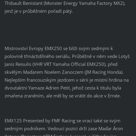
Thibault Benistant (Monster Energy Yamaha Factory MX2),
jenž je v průběžném pořadí pátý.
Mistrovství Evropy EMX250 se blíží svým sedmým k
polovině třináctidílného seriálu. Průběžně v něm vede Lotyš
Janis Reisulis (VHR VRT Yamaha Official EMX250), před
skvělým Maďarem Noelem Zanoczem (JM Racing Honda).
Nejlepším francouzským jezdcem v sérii je místní hrdina na
dvoutaktní Yamaze Adrien Petit, jehož cesta k titulu byla
zmařena zraněním, ale měl by se vrátit do akce v Ernée.
EMX125 Presented by FMF Racing se vrací také se svým
sedmým podnikem. Vedoucí pozici drží zase Maďar Áron