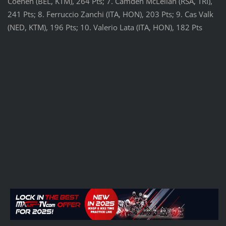
Coenen (BEL, KTM), 264 Pts; 7. Camden McLellan (RSA, TRI),
241 Pts; 8. Ferruccio Zanchi (ITA, HON), 203 Pts; 9. Cas Valk
(NED, KTM), 196 Pts; 10. Valerio Lata (ITA, HON), 182 Pts