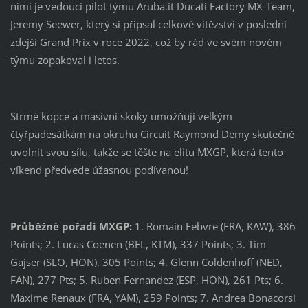
nimi je vedoucí pilot týmu Aruba.it Ducati Factory MX-Team,
Jeremy Seewer, který si připsal celkové vítězství v poslední
zdejší Grand Prix v roce 2022, což by rád ve svém novém
týmu zopakoval i letos.
Strmé kopce a masivní skoky umožňují velkým
čtyřpadesátkám na okruhu Circuit Raymond Demy skutečně
uvolnit svou sílu, takže se těšte na elitu MXGP, která tento
víkend předvede úžasnou podívanou!
Průběžné pořadí MXGP:
1. Romain Febvre (FRA, KAW), 386
Points; 2. Lucas Coenen (BEL, KTM), 337 Points; 3. Tim
Gajser (SLO, HON), 305 Points; 4. Glenn Coldenhoff (NED,
FAN), 277 Pts; 5. Ruben Fernandez (ESP, HON), 261 Pts; 6.
Maxime Renaux (FRA, YAM), 259 Points; 7. Andrea Bonacorsi