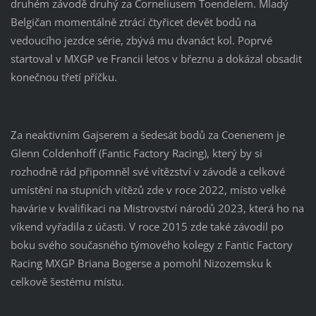
druhém závodě druhý za Corneliusem Toendelem. Mladý
Belgičan momentálně ztrácí čtyřicet devět bodů na
vedoucího jezdce série, zbývá mu dvanáct kol. Poprvé
startoval v MXGP ve Francii letos v březnu a dokázal obsadit
konečnou třetí příčku.
Za neaktivním Gajserem a šedesát bodů za Coenenem je
Glenn Coldenhoff (Fantic Factory Racing), který by si
rozhodně rád připomněl své vítězství v závodě a celkové
umístění na stupních vítězů zde v roce 2022, místo velké
havárie v kvalifikaci na Mistrovství národů 2023, která ho na
víkend vyřadila z účasti. V roce 2015 zde také závodil po
boku svého současného týmového kolegy z Fantic Factory
Racing MXGP Briana Bogerse a pomohl Nizozemsku k
celkově šestému místu.