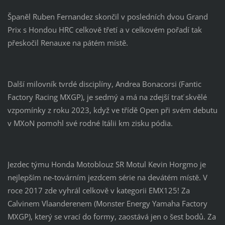
Španěl Ruben Fernandez skončil v posledních dvou Grand
Prix s Hondou HRC celkově třetí a v celkovém pořadí tak
přeskočil Renauxe na pátém místě.
Další milovník tvrdé disciplíny, Andrea Bonacorsi (Fantic
Factory Racing MXGP), je sedmý a má na zdejší trať skvělé
vzpomínky z roku 2023, když ve třídě Open při svém debutu
v MXoN pomohl své rodné Itálii km zisku pódia.
Jezdec týmu Honda Motoblouz SR Motul Kevin Horgmo je
nejlepším ne-továrním jezdcem série na devátém místě. V
roce 2017 zde vyhrál celkově v kategorii EMX125! Za
Calvinem Vlaanderenem (Monster Energy Yamaha Factory
MXGP), který se vrací do formy, zaostává jen o šest bodů. Za