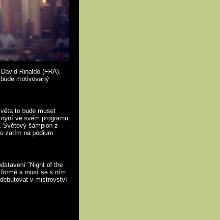
 David Rinaldo (FRA).
a bude motivovaný
světa to bude muset
S) nyní ve svém programu
ce. Světový šampion z
 to zatím na pódium
stavení "Night of the
e formě a musí se s ním
 debutovat v mistrovství