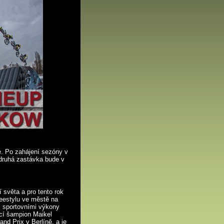
e.
Po zahájení sezóny v
 druhá zastávka bude v
světa a pro tento rok
reestylu ve městě na
i sportovními výkony
ící šampion Maikel
nd Prix v Berlíně, a je