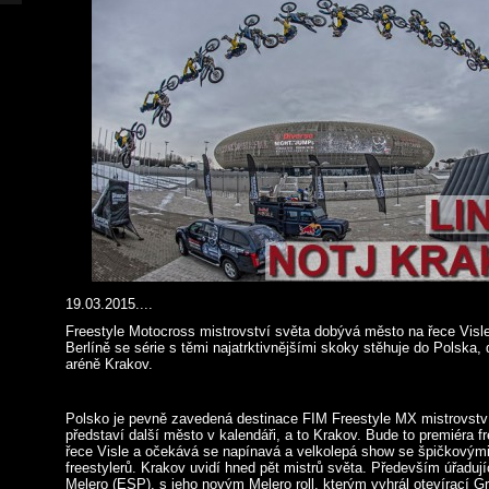
19.03.2015....
Freestyle Motocross mistrovství světa dobývá město na řece Visl
Berlíně se série s těmi najatrktivnějšími skoky stěhuje do Polska,
aréně Krakov.
Polsko je pevně zavedená destinace FIM Freestyle MX mistrovství 
představí další město v kalendáři, a to Krakov. Bude to premiéra f
řece Visle a očekává se napínavá a velkolepá show se špičkovým
freestylerů. Krakov uvidí hned pět mistrů světa. Především úřaduj
Melero (ESP), s jeho novým Melero roll, kterým vyhrál otevírací Gra