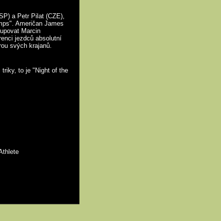
SP) a Petr Pilat (CZE),
jumps". Američan James
tupovat Marcin
enci jezdců absolutní
porou svých krajanů.
riky, to je "Night of the
Athlete
Mapa stránek
RSS