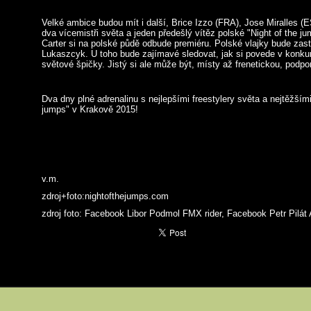
Velké ambice budou mít i další, Brice Izzo (FRA), Jose Miralles (E
dva vícemistři světa a jeden předešlý vítěz polské "Night of the 
Carter si na polské půdě odbude premiéru. Polské vlajky bude zas
Lukaszcyk. U toho bude zajímavé sledovat, jak si povede v konkur
světové špičky. Jistý si ale může být, místy až frenetickou, pod
Dva dny plné adrenalinu s nejlepšími freestylery světa a nejtěžšími t
jumps" v Krakově 2015!
v.m.
zdroj+foto:nightofthejumps.com
zdroj foto: Facebook Libor Podmol FMX rider, Facebook Petr Pilát 
a
Tisk
ode