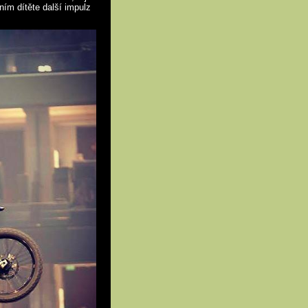
ním dítěte další impulz