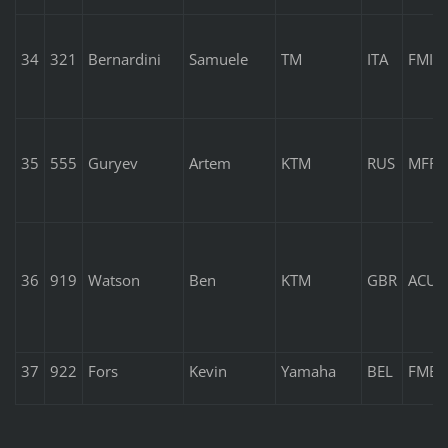
34
321
Bernardini
Samuele
TM
ITA
FMI
35
555
Guryev
Artem
KTM
RUS
MFR
36
919
Watson
Ben
KTM
GBR
ACU
37
922
Fors
Kevin
Yamaha
BEL
FMB