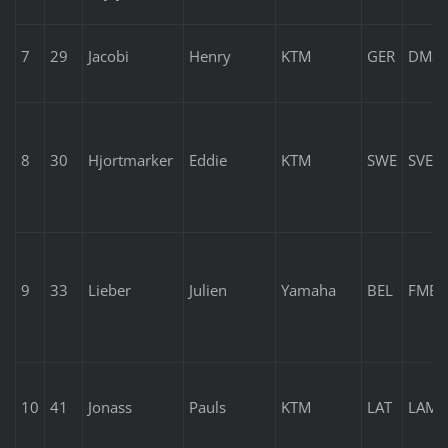
7
29
Jacobi
Henry
KTM
GER
DMS
8
30
Hjortmarker
Eddie
KTM
SWE
SVEM
9
33
Lieber
Julien
Yamaha
BEL
FMB
10
41
Jonass
Pauls
KTM
LAT
LAMS