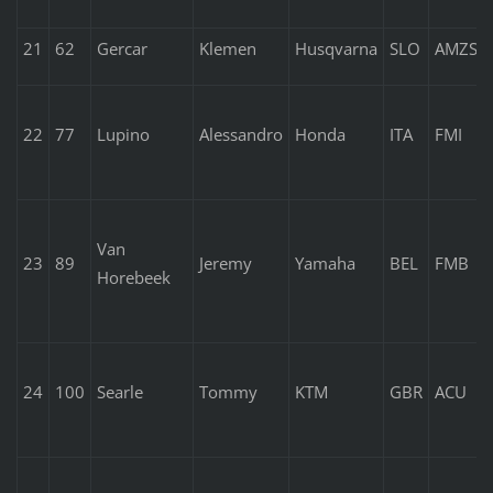
21
62
Gercar
Klemen
Husqvarna
SLO
AMZS
22
77
Lupino
Alessandro
Honda
ITA
FMI
Van
23
89
Jeremy
Yamaha
BEL
FMB
Horebeek
24
100
Searle
Tommy
KTM
GBR
ACU