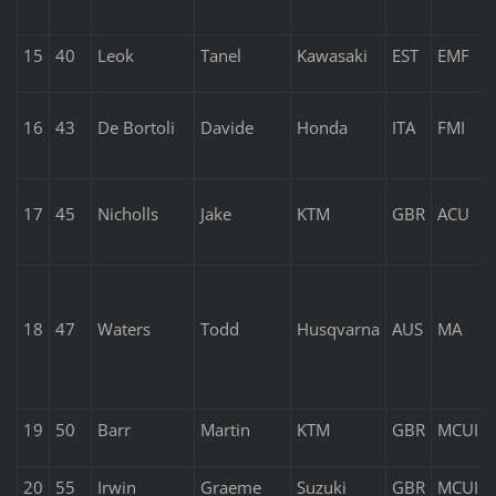
15
40
Leok
Tanel
Kawasaki
EST
EMF
16
43
De Bortoli
Davide
Honda
ITA
FMI
17
45
Nicholls
Jake
KTM
GBR
ACU
18
47
Waters
Todd
Husqvarna
AUS
MA
19
50
Barr
Martin
KTM
GBR
MCUI
20
55
Irwin
Graeme
Suzuki
GBR
MCUI