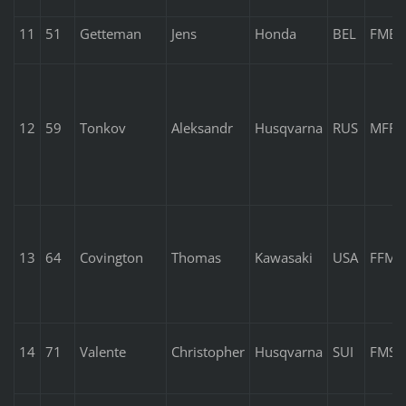
11
51
Getteman
Jens
Honda
BEL
FMB
12
59
Tonkov
Aleksandr
Husqvarna
RUS
MFR
13
64
Covington
Thomas
Kawasaki
USA
FFM
14
71
Valente
Christopher
Husqvarna
SUI
FMS