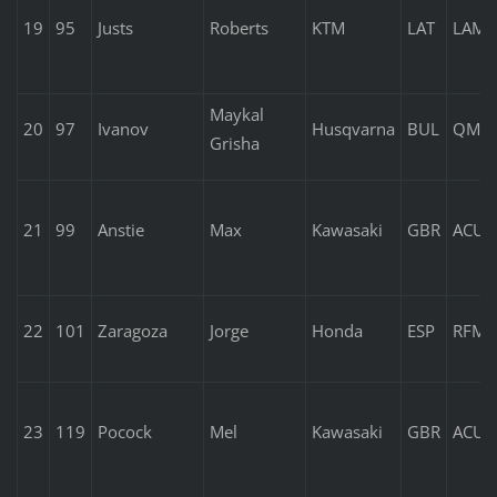
19
95
Justs
Roberts
KTM
LAT
LAMS
Maykal
20
97
Ivanov
Husqvarna
BUL
QMM
Grisha
21
99
Anstie
Max
Kawasaki
GBR
ACU
22
101
Zaragoza
Jorge
Honda
ESP
RFME
23
119
Pocock
Mel
Kawasaki
GBR
ACU