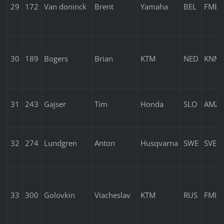
29
172
Van doninck
Brent
Yamaha
BEL
FMB
30
189
Bogers
Brian
KTM
NED
KNM
31
243
Gajser
Tim
Honda
SLO
AMZS
32
274
Lundgren
Anton
Husqvarna
SWE
SVEM
33
300
Golovkin
Viacheslav
KTM
RUS
FMI