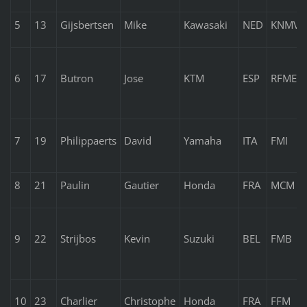
5
13
Gijsbertsen
Mike
Kawasaki
NED
KNMV
6
17
Butron
Jose
KTM
ESP
RFME
7
19
Philippaerts
David
Yamaha
ITA
FMI
8
21
Paulin
Gautier
Honda
FRA
MCM
9
22
Strijbos
Kevin
Suzuki
BEL
FMB
10
23
Charlier
Christophe
Honda
FRA
FFM