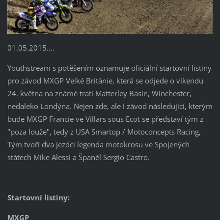
01.05.2015....
Youthstream s potěšením oznamuje oficiální startovní listiny
pro závod MXGP Velké Británie, která se odjede o víkendu
24. května na známé trati Matterley Basin, Winchester,
nedaleko Londýna. Nejen zde, ale i závod následující, kterým
bude MXGP Francie ve Villars sous Ecot se představí tým z
"poza louže", tedy z USA Smartop / Motoconcepts Racing,
Tým tvoří dva jezdci legenda motokrosu ve Spojených
státech Mike Alessi a Španěl Sergio Castro.
Startovní listiny:
MXGP