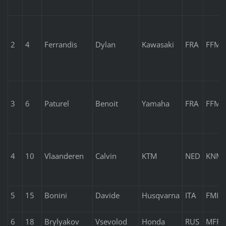
2
4
Ferrandis
Dylan
Kawasaki
FRA
FFM
3
6
Paturel
Benoit
Yamaha
FRA
FFM
4
10
Vlaanderen
Calvin
KTM
NED
KNM
5
15
Bonini
Davide
Husqvarna
ITA
FMI
6
18
Brylyakov
Vsevolod
Honda
RUS
MFR