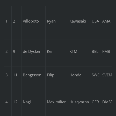
1
2
Villopoto
Ryan
Kawasaki
USA
AMA
2
9
de Dycker
Ken
KTM
BEL
FMB
3
11
Bengtsson
Filip
Honda
SWE
SVEMO
4
12
Nagl
Maximilian
Husqvarna
GER
DMSB