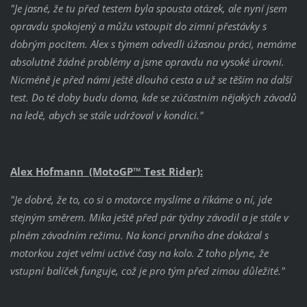
"Je jasné, že tu před testem byla spousta otázek, ale nyní jsem
opravdu spokojený a můžu vstoupit do zimní přestávky s
dobrým pocitem. Alex s týmem odvedli úžasnou práci, nemáme
absolutně žádné problémy a jsme opravdu na vysoké úrovni.
Nicméně je před námi ještě dlouhá cesta a už se těším na další
test. Do té doby budu doma, kde se zúčastním nějakých závodů
na ledě, abych se stále udržoval v kondici."
Alex Hofmann (MotoGP™ Test Rider):
"Je dobré, že to, co si o motorce myslíme a říkáme o ní, jde
stejným směrem. Mika ještě před pár týdny závodil a je stále v
plném závodním režimu. Na konci prvního dne dokázal s
motorkou zajet velmi uctivé časy na kolo. Z toho plyne, že
vstupní balíček funguje, což je pro tým před zimou důležité."