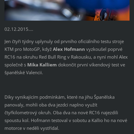
02.12.2015....
Jen čtyři týdny uplynuly od prvního oficiálního testu stroje
KTM pro MotoGP, když
Alex Hofmann
vyzkoušel poprvé
RC16 na okruhu Red Bull Ring v Rakousku, a nyní mohl Alex
společně s
Mika Kalliem
dokončit první víkendový test ve
španělské Valencii.
Díky vynikajícím podmínkám, které na jihu Španělska
panovaly, mohli oba dva jezdci naplno využít
čtyřkilometrový okruh. Oba dva na nové RC16 najezdili
spoustu kol. Hofmann testoval v sobotu a Kallio ho na nové
motorce v neděli vystřídal.