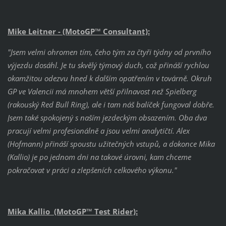
Mike Leitner - (MotoGP™ Consultant):
"Jsem velmi ohromen tím, čeho tým za čtyři týdny od prvního
výjezdu dosáhl. Je tu skvělý týmový duch, což přináší rychlou
okamžitou odezvu hned k dalším opatřením v továrně. Okruh
GP ve Valencii má mnohem větší přilnavost než Spielberg
(rakouský Red Bull Ring), ale i tam náš balíček fungoval dobře.
Jsem také spokojený s naším jezdeckým obsazením. Oba dva
pracují velmi profesionálně a jsou velmi analytičtí. Alex
(Hofmann) přináší spoustu užitečných vstupů, a dokonce Mika
(Kallio) je po jednom dni na takové úrovni, kam chceme
pokračovat v práci a zlepšeních celkového výkonu."
Mika Kallio (MotoGP™ Test Rider):