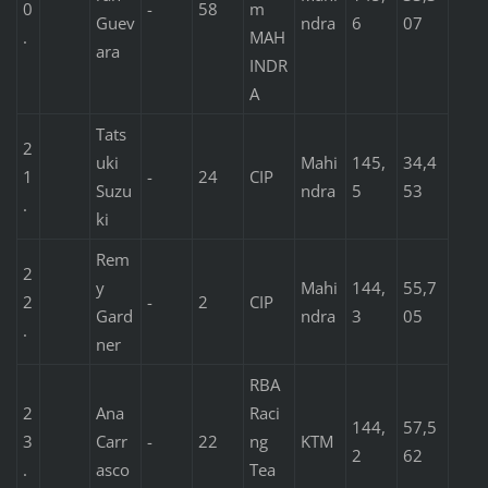
0
-
58
m
Guev
ndra
6
07
.
MAH
ara
INDR
A
Tats
2
uki
Mahi
145,
34,4
1
-
24
CIP
Suzu
ndra
5
53
.
ki
Rem
2
y
Mahi
144,
55,7
2
-
2
CIP
Gard
ndra
3
05
.
ner
RBA
2
Ana
Raci
144,
57,5
3
Carr
-
22
ng
KTM
2
62
.
asco
Tea