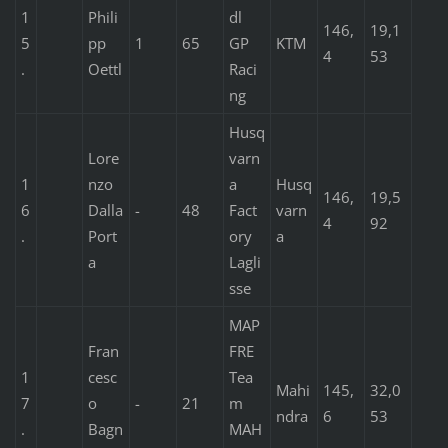
1
Phili
dl
146,
19,1
5
pp
1
65
GP
KTM
4
53
.
Oettl
Raci
ng
Husq
Lore
varn
1
nzo
a
Husq
146,
19,5
6
Dalla
-
48
Fact
varn
4
92
.
Port
ory
a
a
Lagli
sse
MAP
Fran
FRE
1
cesc
Tea
Mahi
145,
32,0
7
o
-
21
m
ndra
6
53
.
Bagn
MAH