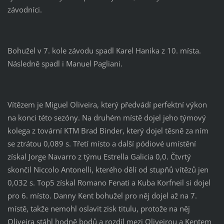
závodníci.
Bohužel v 7. kole závodu spadl Karel Hanika z 10. místa.
Následně spadl i Manuel Pagliani.
Vítězem je Miguel Oliveira, který předvádí perfektní výkon
na konci této sezóny. Na druhém místě dojel jeho týmový
kolega z tovární KTM Brad Binder, který dojel těsně za ním
se ztrátou 0,089 s. Třetí místo a další pódiové umístění
získal Jorge Navarro z týmu Estrella Galicia 0,0. Čtvrtý
skončil Niccolo Antonelli, kterého dělí od stupňů vítězů jen
0,032 s. Top5 získal Romano Fenati a Kuba Korfneil si dojel
pro 6. místo. Danny Kent bohužel pro něj dojel až na 7.
místě, takže nemohl oslavit zisk titulu, protože na něj
Oliveira stáhl hodně bodů a rozdíl mezi Oliveirou a Kentem