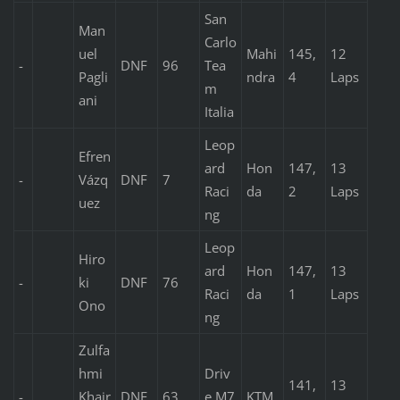
San
Man
Carlo
uel
Mahi
145,
12
-
DNF
96
Tea
Pagli
ndra
4
Laps
m
ani
Italia
Leop
Efren
ard
Hon
147,
13
-
Vázq
DNF
7
Raci
da
2
Laps
uez
ng
Leop
Hiro
ard
Hon
147,
13
-
ki
DNF
76
Raci
da
1
Laps
Ono
ng
Zulfa
hmi
Driv
141,
13
-
Khair
DNF
63
e M7
KTM