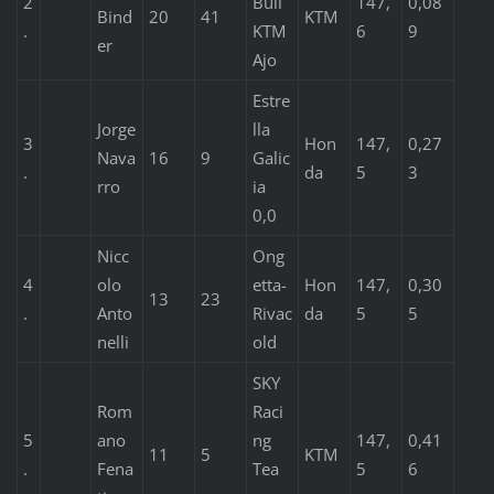
2
Bull
147,
0,08
Bind
20
41
KTM
.
KTM
6
9
er
Ajo
Estre
Jorge
lla
3
Hon
147,
0,27
Nava
16
9
Galic
.
da
5
3
rro
ia
0,0
Nicc
Ong
4
olo
etta-
Hon
147,
0,30
13
23
.
Anto
Rivac
da
5
5
nelli
old
SKY
Rom
Raci
5
ano
ng
147,
0,41
11
5
KTM
.
Fena
Tea
5
6