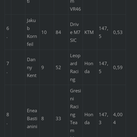
ti
m
VR46
Jaku
Driv
6
b
147,
10
84
e M7
KTM
0,53
.
Korn
5
SIC
feil
Leop
Dan
7
ard
Hon
147,
ny
9
52
0,59
.
Raci
da
5
Kent
ng
Gresi
ni
Raci
Enea
8
ng
Hon
147,
4,00
Basti
8
33
.
Tea
da
3
4
anini
m