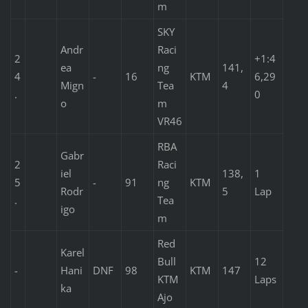
m
SKY
Andr
Raci
2
+1:4
ea
ng
141,
4
-
16
KTM
6,29
Mign
Tea
4
.
0
o
m
VR46
RBA
Gabr
2
Raci
iel
138,
1
5
-
91
ng
KTM
Rodr
5
Lap
.
Tea
igo
m
Red
Karel
Bull
12
-
Hani
DNF
98
KTM
147
KTM
Laps
ka
Ajo