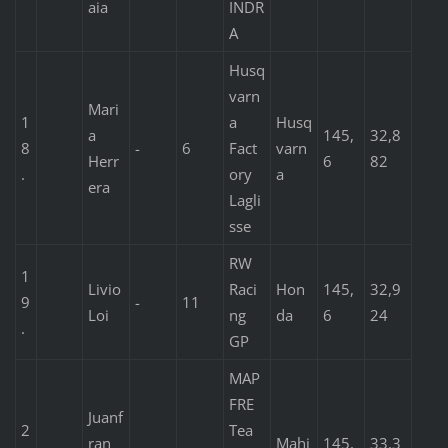
aia
INDR
A
Husq
varn
Mari
1
a
Husq
a
145,
32,8
8
-
6
Fact
varn
Herr
6
82
.
ory
a
era
Lagli
sse
RW
1
Livio
Raci
Hon
145,
32,9
9
-
11
Loi
ng
da
6
24
.
GP
MAP
FRE
Juanf
2
Tea
ran
Mahi
145,
33,3