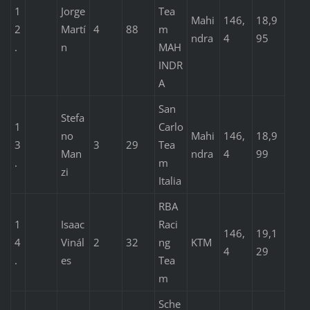
1
Jorge
Tea
Mahi
146,
18,9
2
Martí
4
88
m
ndra
4
95
.
n
MAH
INDR
A
San
Stefa
1
Carlo
no
Mahi
146,
18,9
3
3
29
Tea
Man
ndra
4
99
.
m
zi
Italia
RBA
1
Isaac
Raci
146,
19,1
4
Vinál
2
32
ng
KTM
4
29
.
es
Tea
m
Sche