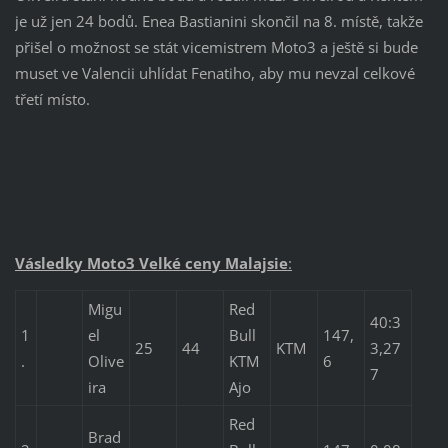
je už jen 24 bodů. Enea Bastianini skončil na 8. místě, takže
přišel o možnost se stát vicemistrem Moto3 a ještě si bude
muset ve Valencii uhlídat Fenatiho, aby mu nevzal celkové
třetí místo.
Vásledky Moto3 Velké ceny
Malajsie
:
Migu
Red
40:3
1
el
Bull
147,
25
44
KTM
3,27
.
Olive
KTM
6
7
ira
Ajo
Red
Brad