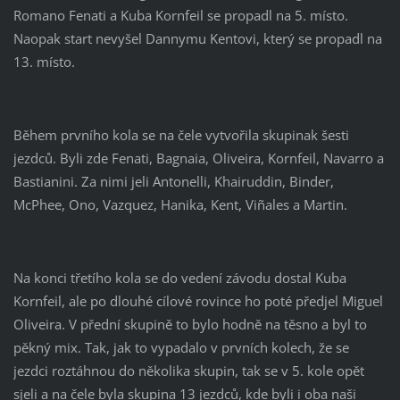
Romano Fenati a Kuba Kornfeil se propadl na 5. místo.
Naopak start nevyšel Dannymu Kentovi, který se propadl na
13. místo.
Během prvního kola se na čele vytvořila skupinak šesti
jezdců. Byli zde Fenati, Bagnaia, Oliveira, Kornfeil, Navarro a
Bastianini. Za nimi jeli Antonelli, Khairuddin, Binder,
McPhee, Ono, Vazquez, Hanika, Kent, Viñales a Martin.
Na konci třetího kola se do vedení závodu dostal Kuba
Kornfeil, ale po dlouhé cílové rovince ho poté předjel Miguel
Oliveira. V přední skupině to bylo hodně na těsno a byl to
pěkný mix. Tak, jak to vypadalo v prvních kolech, že se
jezdci roztáhnou do několika skupin, tak se v 5. kole opět
sjeli a na čele byla skupina 13 jezdců, kde byli i oba naši