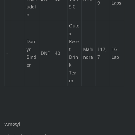
9
Laps
uddi
SIC
n
Outo
x
Darr
Rese
yn
t
Mahi
117,
16
-
DNF
40
Bind
Drin
ndra
7
Lap
er
k
Tea
m
v.motýl