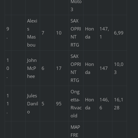
Moto
3
Alexi
SAX
9
s
OPRI
Hon
147,
7
10
6,99
.
Mas
NT
da
1
bou
RTG
SAX
1
John
OPRI
Hon
10,0
0
McP
6
17
147
NT
da
3
.
hee
RTG
Ong
1
Jules
etta-
Hon
146,
16,1
1
Danil
5
95
Rivac
da
6
28
.
o
old
MAP
FRE