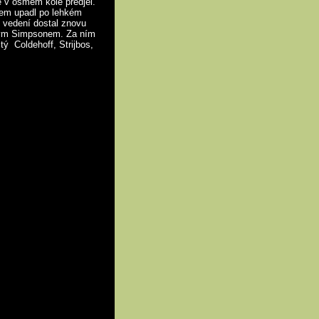
 v osmém kole předjel.
ězem upadl po lehkém
 vedení dostal znovu
uhým Simpsonem. Za ním
stý Coldehoff, Strijbos,