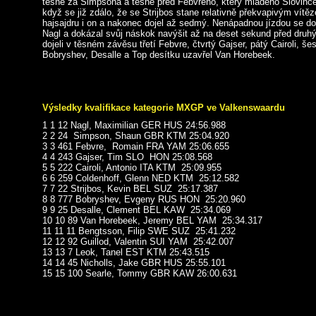
těsně za Simpsona a těsně před Febvreho, který mladého Slovince
když se již zdálo, že se Strijbos stane relativně překvapivým vít
hajsajdru i on a nakonec dojel až sedmý. Nenápadnou jízdou se do
Nagl a dokázal svůj náskok navýšit až na deset sekund před dr
dojeli v těsném závěsu třetí Febvre, čtvrtý Gajser, pátý Cairoli, še
Bobryshev, Desalle a Top desítku uzavřel Van Horebeek.
Výsledky kvalifikace kategorie MXGP ve Valkenswaardu
1 1 12 Nagl, Maximilian GER HUS 24:56.988
2 2 24 Simpson, Shaun GBR KTM 25:04.920
3 3 461 Febvre, Romain FRA YAM 25:06.655
4 4 243 Gajser, Tim SLO HON 25:08.568
5 5 222 Cairoli, Antonio ITA KTM 25:09.955
6 6 259 Coldenhoff, Glenn NED KTM 25:12.582
7 7 22 Strijbos, Kevin BEL SUZ 25:17.387
8 8 777 Bobryshev, Evgeny RUS HON 25:20.960
9 9 25 Desalle, Clement BEL KAW 25:34.069
10 10 89 Van Horebeek, Jeremy BEL YAM 25:34.317
11 11 11 Bengtsson, Filip SWE SUZ 25:41.232
12 12 92 Guillod, Valentin SUI YAM 25:42.007
13 13 7 Leok, Tanel EST KTM 25:43.515
14 14 45 Nicholls, Jake GBR HUS 25:55.101
15 15 100 Searle, Tommy GBR KAW 26:00.631