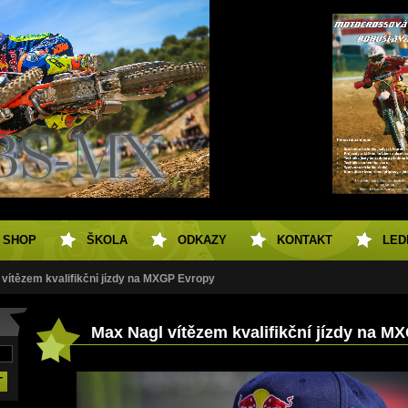
SHOP
ŠKOLA
ODKAZY
KONTAKT
LED
vítězem kvalifikční jízdy na MXGP Evropy
Max Nagl vítězem kvalifikční jízdy na M