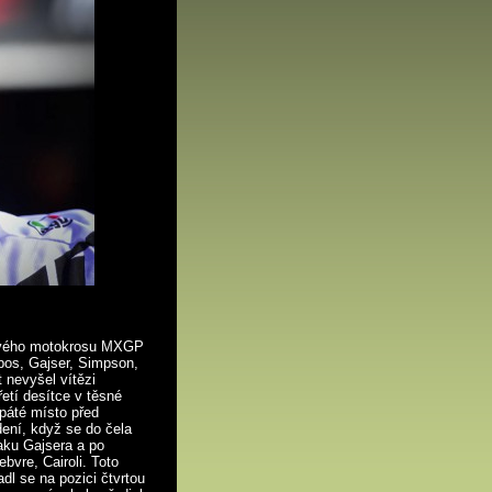
ětového motokrosu MXGP
jbos, Gajser, Simpson,
t nevyšel vítězi
řetí desítce v těsné
 páté místo před
dení, když se do čela
taku Gajsera a po
ebvre, Cairoli. Toto
dl se na pozici čtvrtou