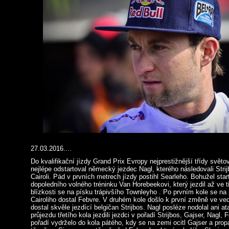
27.03.2016....
Do kvalifikační jízdy Grand Prix Evropy nejprestižnější třídy sv
nejlépe odstartoval německý jezdec Nagl, kterého následovali Stri
Cairoli. Pád v prvních metrech jízdy postihl Searleho. Bohužel star
dopoledního volného tréninku Van Horebeekovi, který jezdil až ve t
blízkosti se na písku trápivšího Townleyho . Po prvním kole se na
Cairoliho dostal Febvre. V druhém kole došlo k první změně ve ve
dostal skvěle jezdící belgičan Strijbos. Nagl posléze nodolal ani a
průjezdu třetího kola jezdili jezdci v pořadí Strijbos, Gajser, Nagl, F
pořadí vydrželo do kola pátého, kdy se na zemi ocitl Gajser a propa