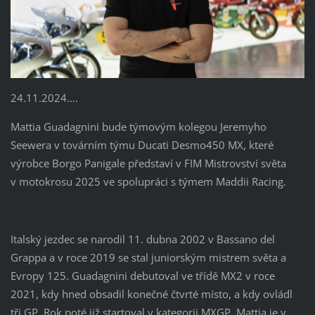
24.11.2024….
Mattia Guadagnini bude týmovým kolegou Jeremyho
Seewera v továrním týmu Ducati Desmo450 MX, které
výrobce Borgo Panigale představí v FIM Mistrovství světa
v motokrosu 2025 ve spolupráci s týmem Maddii Racing.
Italský jezdec se narodil 11. dubna 2002 v Bassano del
Grappa a v roce 2019 se stal juniorským mistrem světa a
Evropy 125. Guadagnini debutoval ve třídě MX2 v roce
2021, kdy hned obsadil konečné čtvrté místo, a kdy ovládl
tři GP. Rok poté již startoval v kategorii MXGP. Mattia je v