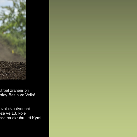
rpěl zranění při
erley Basin ve Velké
dovat dvoutýdenní
ěže ve 13. kole
ce na okruhu Iitti-Kymi