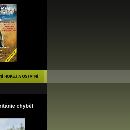
NÍ HOKEJ A OSTATNÍ
itánie chybět