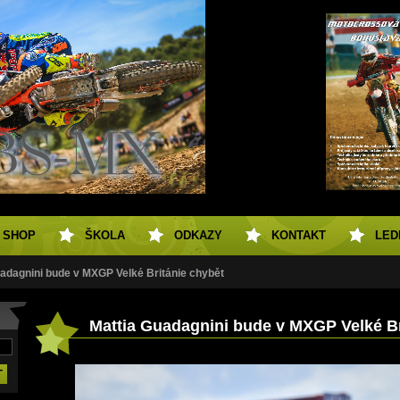
SHOP
ŠKOLA
ODKAZY
KONTAKT
LED
adagnini bude v MXGP Velké Británie chybět
Mattia Guadagnini bude v MXGP Velké Br