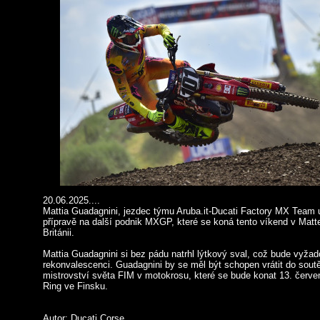
20.06.2025....
Mattia Guadagnini, jezdec týmu Aruba.it-Ducati Factory MX Team ut
přípravě na další podnik MXGP, které se koná tento víkend v Matt
Británii.
Mattia Guadagnini si bez pádu natrhl lýtkový sval, což bude vyža
rekonvalescenci. Guadagnini by se měl být schopen vrátit do sout
mistrovství světa FIM v motokrosu, které se bude konat 13. červen
Ring ve Finsku.
Autor: Ducati Corse