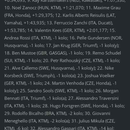
+0:34,693; 9. Kay Karssemakers (NED, Kawasaki), +1:07,330;
10. Noel Zanocz (HUN, KTM), +1:21,070; 11. Maxime Grau
(FRA, Honda), +1:29,375; 12. Karlis Alberts Reisulis (LAT,
Yamaha), +1:43,935; 13. Ferruccio Zanchi (ITA, Ducati),
+1:53,785; 14. Valentin Kees (GER, KTM), +2:01,177; 15.
Andrea Rossi (ITA, KTM), -1 kolo; 16. Pelle Gundersen (NOR,
Husqvarna), -1 kolo; 17. Jan Krug (GER, Triumf), -1 kolo(y);
18. Ben Mustoe (GBR, GASGAS), -1 kolo; 19. Remo Schudel
(SUI, KTM), -1 kolo; 20. Petr Rathouský (CZE, KTM), -1 kolo;
21. Alve Callemo (SWE, Husqvarna), -1 kolo(y); 22. Nike
Korsbeck (SWE, Triumph), -1 kolo(a); 23. Joshua Voelker
(GER, KTM), -1 kolo; 24. Martin Venhoda (CZE, Honda), -1
kolo(y); 25. Sandro Sools (SWE, KTM), -1 kolo; 26. Morgan
Bennati (ITA, Triumf), -1 kolo(a); 27. Alessandro Traversini
(ITA, KTM), -1 kolo; 28. Hugo Forsgren (SWE, Honda), -1 kolo;
29. Rodolfo Bicalho (BRA, KTM), -2 kolo; 30. Giovanni
Meneghello (ITA, KTM), -2 kolo(a); 31. Julius Mikula (CZE,
KTM), -6 kol; 32. Alessandro Gaspari (ITA, KTM), -14 kol;