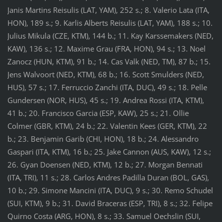
Janis Martins Reisulis (LAT, YAM), 252 s.; 8. Valerio Lata (ITA,
HON), 189 s.; 9. Karlis Alberts Reisulis (LAT, YAM), 188 s.; 10.
Julius Mikula (CZE, KTM), 144 b.; 11. Kay Karssemakers (NED,
KAW), 136 s.; 12. Maxime Grau (FRA, HON), 94 s.; 13. Noel
Zanocz (HUN, KTM), 91 b.; 14. Cas Valk (NED, TM), 87 b.; 15.
Jens Walvoort (NED, KTM), 68 b.; 16. Scott Smulders (NED,
HUS), 57 s.; 17. Ferruccio Zanchi (ITA, DUC), 49 s.; 18. Pelle
Gundersen (NOR, HUS), 45 s.; 19. Andrea Rossi (ITA, KTM),
41 b.; 20. Francisco Garcia (ESP, KAW), 25 s.; 21. Ollie
Colmer (GBR, KTM), 24 b.; 22. Valentin Kees (GER, KTM), 22
b.; 23. Benjamin Garib (CHI, HON), 18 b.; 24. Alessandro
Gaspari (ITA, KTM), 16 b.; 25. Jake Cannon (AUS, KAW), 12 s.;
26. Gyan Doensen (NED, KTM), 12 b.; 27. Morgan Bennati
(ITA, TRI), 11 s.; 28. Carlos Andres Padilla Duran (BOL, GAS),
10 b.; 29. Simone Mancini (ITA, DUC), 9 s.; 30. Remo Schudel
(SUI, KTM), 9 b.; 31. David Braceras (ESP, TRI), 8 s.; 32. Felipe
Quirno Costa (ARG, HON), 8 s.; 33. Samuel Oechslin (SUI,