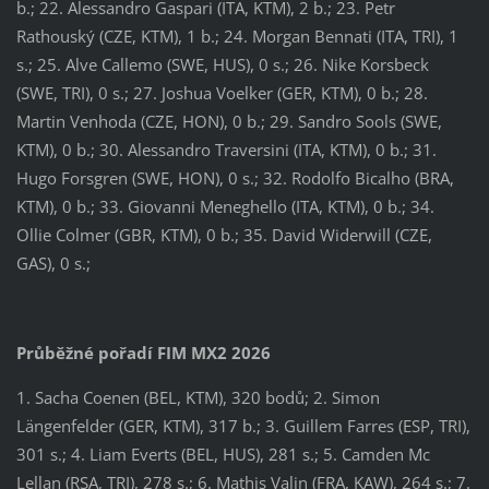
b.; 22. Alessandro Gaspari (ITA, KTM), 2 b.; 23. Petr
Rathouský (CZE, KTM), 1 b.; 24. Morgan Bennati (ITA, TRI), 1
s.; 25. Alve Callemo (SWE, HUS), 0 s.; 26. Nike Korsbeck
(SWE, TRI), 0 s.; 27. Joshua Voelker (GER, KTM), 0 b.; 28.
Martin Venhoda (CZE, HON), 0 b.; 29. Sandro Sools (SWE,
KTM), 0 b.; 30. Alessandro Traversini (ITA, KTM), 0 b.; 31.
Hugo Forsgren (SWE, HON), 0 s.; 32. Rodolfo Bicalho (BRA,
KTM), 0 b.; 33. Giovanni Meneghello (ITA, KTM), 0 b.; 34.
Ollie Colmer (GBR, KTM), 0 b.; 35. David Widerwill (CZE,
GAS), 0 s.;
Průběžné pořadí FIM MX2 2026
1. Sacha Coenen (BEL, KTM), 320 bodů; 2. Simon
Längenfelder (GER, KTM), 317 b.; 3. Guillem Farres (ESP, TRI),
301 s.; 4. Liam Everts (BEL, HUS), 281 s.; 5. Camden Mc
Lellan (RSA, TRI), 278 s.; 6. Mathis Valin (FRA, KAW), 264 s.; 7.