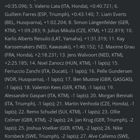
+0:35.096; 5. Valerio Lata (ITA, Honda), +0:40.721; 6.
Guillem Farres (ESP, Triumph), +0:43.140; 7. Liam Everts
(BEL, Husqvarna), +1:02.204; 8. Simon Längenfelder (GER,
KTM), +1:09.283; 9. Julius Mikula (CZE, KTM), +1:22.819; 10.
Karlis Alberts Reisulis (LAT, Yamaha), +1:31.319; 11. Kay
Karssemakers (NED, Kawasaki), +1:40.152; 12. Maxime Grau
(FRA, Honda), +2:18.231; 13. Jens Walvoort (NED, KTM),
+2:25.185; 14. Noel Zanocz (HUN, KTM), -1 lap(s); 15.
Ferruccio Zanchi (ITA, Ducati), -1 lap(s); 16. Pelle Gundersen
(NOR, Husqvarna), -1 lap(s); 17. Ben Mustoe (GBR, GASGAS),
-1 lap(s); 18. Valentin Kees (GER, KTM), -1 lap(s); 19.
Alessandro Gaspari (ITA, KTM), -1 lap(s); 20. Morgan Bennati
(ITA, Triumph), -1 lap(s); 21. Martin Venhoda (CZE, Honda), -1
lap(s); 22. Remo Schudel (SUI, KTM), -1 lap(s); 23. Ollie
Colmer (GBR, KTM), -2 lap(s); 24. Jan Krug (GER, Triumph), -2
lap(s); 25. Joshua Voelker (GER, KTM), -2 lap(s); 26. Nike
Korsbeck (SWE, Triumph), -2 lap(s); 27. Alve Callemo (SWE,