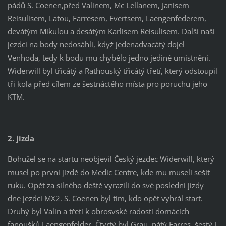
pádů S. Coenen,před Valinem, Mc Lellanem, Janisem
Reisulisem, Latou, Farresem, Evertsem, Laengenfederem,
devátým Mikulou a desátým Karlisem Reisulisem. Další naši
jezdci na body nedosáhli, když jedenadvacátý dojel
Venhoda, tedy k bodu mu chybělo jedno jediné umístnění.
Widerwill byl třicátý a Rathouský třicátý třetí, který odstoupil
tři kola před cílem ze šestnáctého místa pro poruchu jeho
KTM.
2. jízda
Bohužel se na startu neobjevil Český jezdec Widerwill, který
musel po první jízdě do Medic Centre, kde mu museli sešít
ruku. Opět za silného deště vyrazili do své poslední jízdy
dne jezdci MX2. S. Coenen byl tím, kdo opět vyhrál start.
Druhý byl Valin a třetí k obrosvské radosti domácích
fanoušků Laengenfelder. Čtvrtý byl Grau, pátý Farres, šestý J.