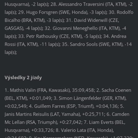
Husqvarna), -2 lap(s); 28. Alessandro Traversini (ITA, KTM), -2
lap(s); 29. Hugo Forsgren (SWE, Honda), -3 lap(s); 30. Rodolfo
Bicalho (BRA, KTM), -3 lap(s); 31. David Widerwill (CZE,
GASGAS), -4 lap(s); 32. Giovanni Meneghello (ITA, KTM), -4
lap(s); 33. Petr Rathousky (CZE, KTM), -5 lap(s); 34. Andrea
Rossi (ITA, KTM), -11 lap(s); 35. Sandro Sools (SWE, KTM), -14
lap(s);
Výsledky 2 jízdy
1. Mathis Valin (FRA, Kawasaki), 35:09,458; 2. Sacha Coenen
(BEL, KTM), +0:01,049; 3. Simon Längenfelder (GER, KTM),
+0:02,549; 4. Guillem Farres (ESP, Triumf), +0:04,136; 5.
Janis Martins Reisulis (LAT, Yamaha), +0:25,711; 6. Camden
Mc Lellan (RSA, Triumph), +0:27,042; 7. Liam Everts (BEL,
Husqvarna), +0:33,726; 8. Valerio Lata (ITA, Honda),