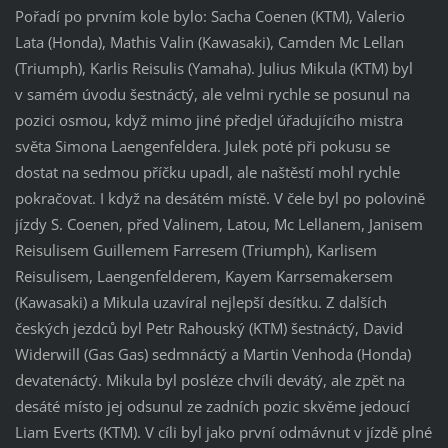
Pořadí po prvním kole bylo: Sacha Coenen (KTM), Valerio
Lata (Honda), Mathis Valin (Kawasaki), Camden Mc Lellan
(Triumph), Karlis Reisulis (Yamaha). Julius Mikula (KTM) byl
v samém úvodu šestnáctý, ale velmi rychle se posunul na
pozici osmou, když mimo jiné předjel úřadujícího mistra
světa Simona Laengenfeldera. Julek poté při pokusu se
dostat na sedmou příčku upadl, ale naštěstí mohl rychle
pokračovat. I když na desátém místě. V čele byl po polovině
jízdy S. Coenen, před Valinem, Latou, Mc Lellanem, Janisem
Reisulisem Guillemem Farresem (Triumph), Karlisem
Reisulisem, Laengenfelderem, Kayem Karrsemakersem
(Kawasaki) a Mikula uzavíral nejlepší desítku. Z dalších
českých jezdců byl Petr Rahouský (KTM) šestnáctý, David
Widerwill (Gas Gas) sedmnáctý a Martin Venhoda (Honda)
devatenáctý. Mikula byl posléze chvíli devátý, ale zpět na
desáté místo jej odsunul ze zadních pozic skvěme jedoucí
Liam Everts (KTM). V cíli byl jako první odmávnut v jízdě plné