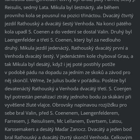
Reisulis, sedmý Lata. Mikula byl šestnáctý, ale během
provního kola se pousnul na pozici třináctou. Dvacátý čtvrtý
jezdil Rathouský a dvacátý šestý Venhoda. Na konci pátého
kola upadl S. Coenen a do vedení se dostal Valin. Druhý byl
Laengenfelder a třetí S. Coenen, který byl za nedlouho
druhý. Mikula jezdil jedenáctý, Rathouský dvacátý první a
Venhoda dvacátý šestý. V jedenáctém kole chyboval Grau, a
tak Mikula byl desátý, když i jej poté postihly potíže
v podobě pádu na dopadu za jedním ze skoků a závod pro
něj skončil. Věřme, že Julius bude v pořádku. Posléze byl
devatenáctý Rathouský a Venhoda dvacátý třetí. S. Coenjen
byl potrestán penalizací ztráty jednoho bodu za skákání při
vyvěšené žluté vlajce. Obrovsky napínavou rozjížďku pro
sebe bral Valin, před S. Coenenem, Laengenfelderem,
Farresem, J. Reisulisem, Mc Lellanem, Evertsem, Latou,
Karssemakers a desátý Maďar Zanocz. Dvacátý a jeden bod
bral Rathouský a dvacátý čtvrtý skončil Venhoda. Celkovým