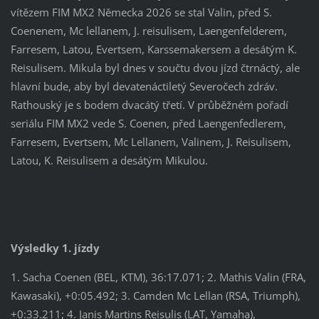
vítězem FIM MX2 Německa 2026 se stal Valin, před S.
Coenenem, Mc lellanem, J. reisulisem, Laengenfelderem,
Farresem, Latou, Evertsem, Karssemakersem a desátým K.
Reisulisem. Mikula byl dnes v součtu dvou jízd čtrnáctý, ale
hlavní bude, aby byl devatenáctiletý Severočech zdráv.
Rathouský je s bodem dvacátý třetí. V průběžném pořadí
seriálu FIM MX2 vede S. Coenen, před Laengenfedlerem,
Farresem, Evertsem, Mc Lellanem, Valinem, J. Reisulisem,
Latou, K. Reisulisem a desátým Mikulou.
Výsledky 1. jízdy
1. Sacha Coenen (BEL, KTM), 36:17.071; 2. Mathis Valin (FRA,
Kawasaki), +0:05.492; 3. Camden Mc Lellan (RSA, Triumph),
+0:33.211; 4. Janis Martins Reisulis (LAT, Yamaha),