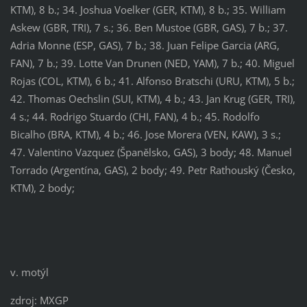
KTM), 8 b.; 34. Joshua Voelker (GER, KTM), 8 b.; 35. William
Askew (GBR, TRI), 7 s.; 36. Ben Mustoe (GBR, GAS), 7 b.; 37.
Adria Monne (ESP, GAS), 7 b.; 38. Juan Felipe Garcia (ARG,
FAN), 7 b.; 39. Lotte Van Drunen (NED, YAM), 7 b.; 40. Miguel
Rojas (COL, KTM), 6 b.; 41. Alfonso Bratschi (URU, KTM), 5 b.;
42. Thomas Oechslin (SUI, KTM), 4 b.; 43. Jan Krug (GER, TRI),
4 s.; 44. Rodrigo Stuardo (CHI, FAN), 4 b.; 45. Rodolfo
Bicalho (BRA, KTM), 4 b.; 46. ​​Jose Morera (VEN, KAW), 3 s.;
47. Valentino Vazquez (Španělsko, GAS), 3 body; 48. Manuel
Torrado (Argentína, GAS), 2 body; 49. Petr Rathouský (Česko,
KTM), 2 body;
v. motýl
zdroj: MXGP