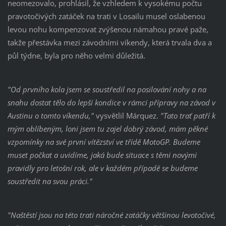
neomezovalo, prohlásil, že vzhledem k vysokému počtu
pravotočivých zatáček na trati v Losailu musel oslabenou
levou nohu kompenzovat zvýšenou námahou pravé paže,
takže přestávka mezi závodními víkendy, která trvala dva a
půl týdne, byla pro něho velmi důležitá.
"Od prvního kola jsem se soustředil na posilování nohy a na
snahu dostat tělo do lepší kondice v rámci přípravy na závod v
Austinu o tomto víkendu,"
vysvětlil Márquez.
"Tato trať patří k
mým oblíbeným, loni jsem tu zajel dobrý závod, mám pěkné
vzpomínky na své první vítězství ve třídě MotoGP. Budeme
muset počkat a uvidíme, jaká bude situace s těmi novými
pravidly pro letošní rok, ale v každém případě se budeme
soustředit na svou práci."
"Naštěstí jsou na této trati náročné zatáčky většinou levotočivé,