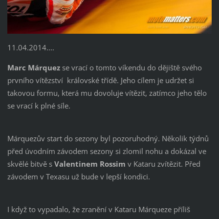
11.04.2014....
Marc Márquez
se vrací o tomto víkendu do dějiště svého
prvního vítězství královské třídě. Jeho cílem je udržet si
takovou formu, která mu dovoluje vítězit, zatímco jeho tělo
se vrací k plné síle.
Márquezův start do sezony byl pozoruhodný. Několik týdnů
před úvodním závodem sezony si zlomil nohu a dokázal ve
skvělé bitvě s
Valentinem Rossim
v Kataru zvítězit. Před
závodem v Texasu už bude v lepší kondici.
I když to vypadalo, že zranění v Kataru Márqueze příliš