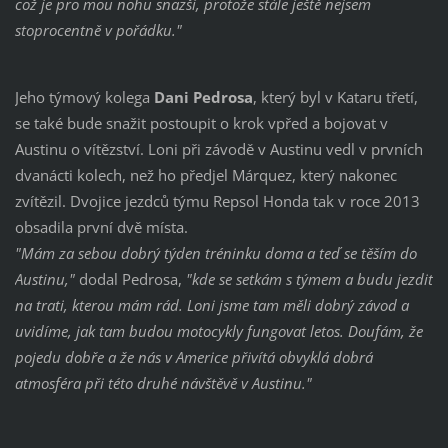
což je pro mou nohu snazší, protože stále ještě nejsem
stoprocentně v pořádku."
Jeho týmový kolega
Dani Pedrosa
, který byl v Kataru třetí,
se také bude snažit postoupit o krok vpřed a bojovat v
Austinu o vítězství. Loni při závodě v Austinu vedl v prvních
dvanácti kolech, než ho předjel Márquez, který nakonec
zvítězil. Dvojice jezdců týmu Repsol Honda tak v roce 2013
obsadila první dvě místa.
"Mám za sebou dobrý týden tréninku doma a teď se těším do
Austinu,"
dodal Pedrosa,
"kde se setkám s týmem a budu jezdit
na trati, kterou mám rád. Loni jsme tam měli dobrý závod a
uvidíme, jak tam budou motocykly fungovat letos. Doufám, že
pojedu dobře a že nás v Americe přivítá obvyklá dobrá
atmosféra při této druhé návštěvě v Austinu."