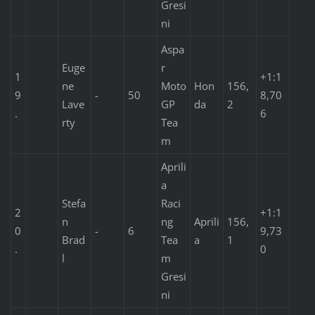
Gresi
ni
Aspa
Euge
r
1
+1:1
ne
Moto
Hon
156,
9
-
50
8,70
Lave
GP
da
2
.
6
rty
Tea
m
Aprili
a
Stefa
Raci
2
+1:1
n
ng
Aprili
156,
0
-
6
9,73
Brad
Tea
a
1
.
0
l
m
Gresi
ni