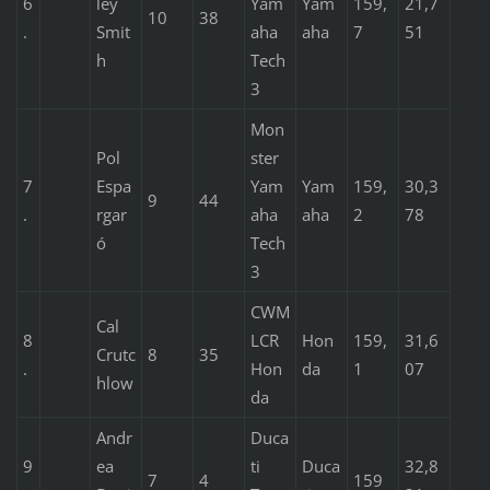
6
ley
Yam
Yam
159,
21,7
10
38
.
Smit
aha
aha
7
51
h
Tech
3
Mon
Pol
ster
7
Espa
Yam
Yam
159,
30,3
9
44
.
rgar
aha
aha
2
78
ó
Tech
3
CWM
Cal
8
LCR
Hon
159,
31,6
Crutc
8
35
.
Hon
da
1
07
hlow
da
Andr
Duca
9
ea
ti
Duca
32,8
7
4
159