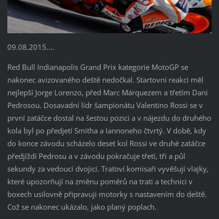
09.08.2015....
Red Bull Indianapolis Grand Prix kategorie MotoGP se
nakonec avizovaného deště nedočkal. Startovní reakci měl
nejlepší Jorge Lorenzo, před Marc Márquezem a třetím Dani
Pedrosou. Dosavadní lídr šampionátu Valentino Rossi se v
první zatáčce dostal na šestou pozici a v nájezdu do druhého
kola byl po předjetí Smitha a Iannoneho čtvrtý. V době, kdy
do konce závodu scházelo deset kol Rossi ve druhé zatáčce
předjíždí Pedrosu a v závodu pokračuje třetí, tři a půl
sekundy za vedoucí dvojicí. Traťoví komisaři vyvěšují vlajky,
které upozorňují na změnu poměrů na trati a technici v
boxech usilovně připravuji motorky s nastavením do deště.
Což se nakonec ukázalo, jako planý poplach.