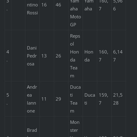
3
Yam
Yam
160,
5,96
ntino
16
46
.
aha
aha
7
6
Rossi
Moto
GP
Reps
ol
Dani
4
Hon
Hon
160,
6,14
Pedr
13
26
.
da
da
7
7
osa
Tea
m
Andr
Duca
5
ea
ti
Duca
159,
21,5
11
29
.
Iann
Tea
ti
7
28
one
m
Mon
Brad
ster