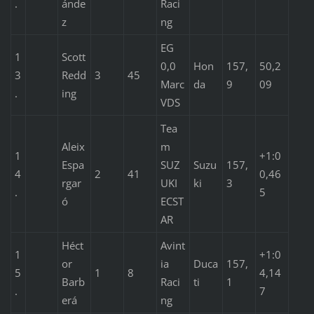
.
ánde
Raci
z
ng
EG
1
Scott
0,0
Hon
157,
50,2
3
Redd
3
45
Marc
da
9
09
.
ing
VDS
Tea
Aleix
m
1
+1:0
Espa
SUZ
Suzu
157,
4
2
41
0,46
rgar
UKI
ki
3
.
5
ó
ECST
AR
Héct
Avint
1
+1:0
or
ia
Duca
157,
5
1
8
4,14
Barb
Raci
ti
1
.
7
erá
ng