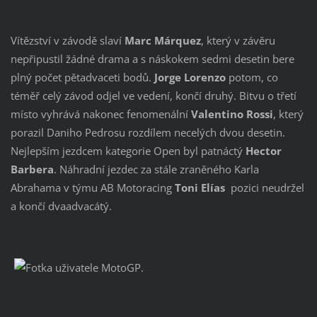
Vítězství v závodě slaví
Marc Márquez
, který v závěru
nepřipustil žádné drama a s náskokem sedmi desetin bere
plný počet pětadvaceti bodů.
Jorge Lorenzo
potom, co
téměř celý závod odjel ve vedení, končí druhý. Bitvu o třetí
místo vyhrává nakonec fenomenální
Valentino Rossi
, který
porazil Daniho Pedrosu rozdílem necelých dvou desetin.
Nejlepším jezdcem kategorie Open byl patnáctý
Hector
Barbera
. Náhradní jezdec za stále zraněného Karla
Abrahama v týmu AB Motoracing
Toni Elías
pozici neudržel
a končí dvaadvacátý.