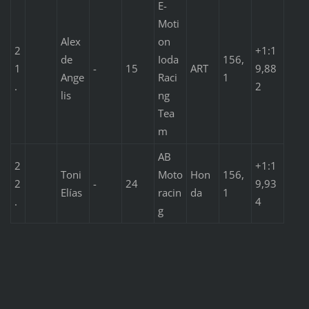
E-
Moti
Alex
on
2
+1:1
de
Ioda
156,
1
-
15
ART
9,88
Ange
Raci
1
.
2
lis
ng
Tea
m
AB
2
+1:1
Toni
Moto
Hon
156,
2
-
24
9,93
Elías
racin
da
1
.
4
g