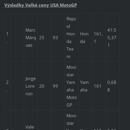
Výsledky Velké ceny USA MotoGP
Reps
ol
Marc
41:5
1
Hon
Hon
161,
Márq
25
93
5,37
.
da
da
1
uez
1
Tea
m
Movi
star
Jorge
2
Yam
Yam
0,68
Lore
20
99
161
.
aha
aha
8
nzo
Moto
GP
Movi
star
Vale