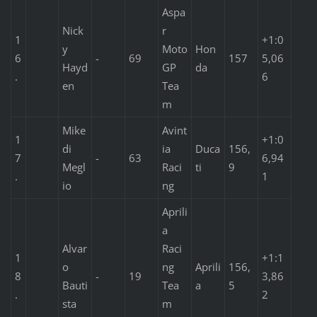
Aspa
Nick
r
1
+1:0
y
Moto
Hon
6
-
69
157
5,06
Hayd
GP
da
.
6
en
Tea
m
Mike
Avint
1
+1:0
di
ia
Duca
156,
7
-
63
6,94
Megl
Raci
ti
9
.
1
io
ng
Aprili
a
Alvar
Raci
1
+1:1
o
ng
Aprili
156,
8
-
19
3,86
Bauti
Tea
a
5
.
2
sta
m