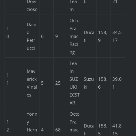
.
Dovi
Tea
ti
21
zioso
m
Octo
Danil
1
Pra
o
Duca
158,
34,5
0
6
9
mac
Petr
ti
9
17
.
Raci
ucci
ng
Tea
Mav
m
1
erick
SUZ
Suzu
158,
39,0
1
5
25
Vinál
UKI
ki
6
1
.
es
ECST
AR
Yonn
Octo
1
y
Pra
Duca
158,
41,8
2
Hern
4
68
mac
ti
5
15