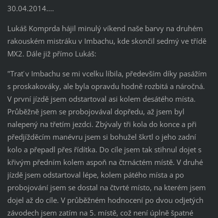
30.04.2014....
Lukáš Komprda hájil minulý víkend naše barvy na druhém
rakouském mistráku v Imbachu, kde skončil sedmý ve třídě
MX2. Dále již přímo Lukáš:
"Trať v Imbachu se mi vcelku líbila, především díky pasážím
s proskakováky, ale byla opravdu hodně rozbitá a náročná.
V první jízdě jsem odstartoval asi kolem desátého místa.
Průběžně jsem se probojovával dopředu, až jsem byl
nalepený na třetím jezdci. Zbývaly tři kola do konce a při
předjížděcím manévru jsem si bohužel škrtl o jeho zadní
kolo a přepadl přes řídítka. Do cíle jsem tak stihnul dojet s
křivým předním kolem aspoň na čtrnáctém místě. V druhé
jízdě jsem odstartoval lépe, kolem pátého místa a po
probojování jsem se dostal na čtvrté místo, na kterém jsem
dojel až do cíle. V průběžném hodnocení po dvou odjetých
závodech jsem zatím na 5. místě, což není úplně špatné