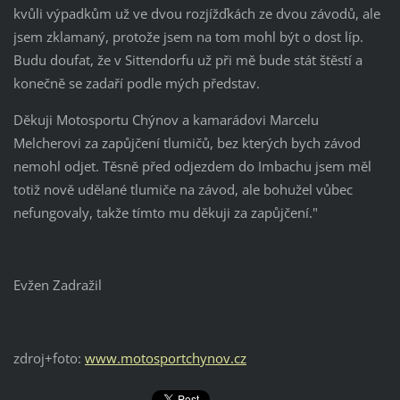
kvůli výpadkům už ve dvou rozjížďkách ze dvou závodů, ale
jsem zklamaný, protože jsem na tom mohl být o dost líp.
Budu doufat, že v Sittendorfu už při mě bude stát štěstí a
konečně se zadaří podle mých představ.
Děkuji Motosportu Chýnov a kamarádovi Marcelu
Melcherovi za zapůjčení tlumičů, bez kterých bych závod
nemohl odjet. Těsně před odjezdem do Imbachu jsem měl
totiž nově udělané tlumiče na závod, ale bohužel vůbec
nefungovaly, takže tímto mu děkuji za zapůjčení."
Evžen Zadražil
zdroj+foto:
www.motosportchynov.cz