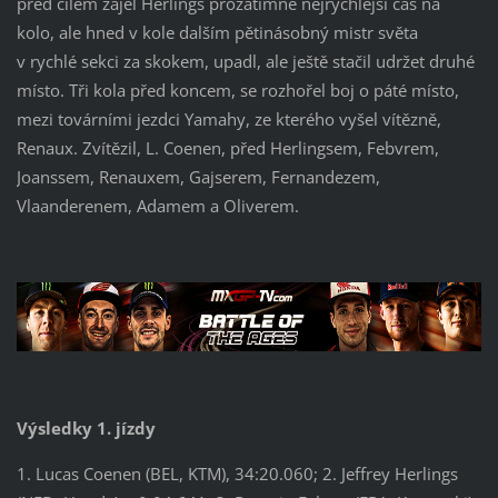
před cílem zajel Herlings prozatímně nejrychlejší čas na
kolo, ale hned v kole dalším pětinásobný mistr světa
v rychlé sekci za skokem, upadl, ale ještě stačil udržet druhé
místo. Tři kola před koncem, se rozhořel boj o páté místo,
mezi továrními jezdci Yamahy, ze kterého vyšel vítězně,
Renaux. Zvítězil, L. Coenen, před Herlingsem, Febvrem,
Joanssem, Renauxem, Gajserem, Fernandezem,
Vlaanderenem, Adamem a Oliverem.
Výsledky 1. jízdy
1. Lucas Coenen (BEL, KTM), 34:20.060; 2. Jeffrey Herlings