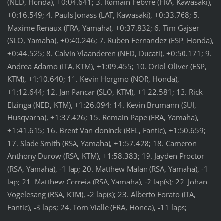
(NED, Honda), +0:04.641; 3. Romain Febvre (FRA, Kawasaki),
+0:16.549; 4. Pauls Jonass (LAT, Kawasaki), +0:33.768; 5.
Maxime Renaux (FRA, Yamaha), +0:37.832; 6. Tim Gajser
(SLO, Yamaha), +0:40.246; 7. Ruben Fernandez (ESP, Honda),
+0:44.525; 8. Calvin Vlaanderen (NED, Ducati), +0:50.171; 9.
Andrea Adamo (ITA, KTM), +1:09.455; 10. Oriol Oliver (ESP,
KTM), +1:10.640; 11. Kevin Horgmo (NOR, Honda),
+1:12.644; 12. Jan Pancar (SLO, KTM), +1:22.581; 13. Rick
Elzinga (NED, KTM), +1:26.094; 14. Kevin Brumann (SUI,
Husqvarna), +1:37.426; 15. Romain Pape (FRA, Yamaha),
+1:41.615; 16. Brent Van doninck (BEL, Fantic), +1:50.659;
17. Slade Smith (RSA, Yamaha), +1:57.428; 18. Cameron
Anthony Durow (RSA, KTM), +1:58.383; 19. Jayden Proctor
(RSA, Yamaha), -1 lap; 20. Matthew Malan (RSA, Yamaha), -1
lap; 21. Matthew Correia (RSA, Yamaha), -2 lap(s); 22. Johan
Vogelesang (RSA, KTM), -2 lap(s); 23. Alberto Forato (ITA,
Fantic), -8 laps; 24. Tom Vialle (FRA, Honda), -11 laps;