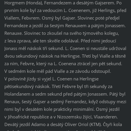
Horgmem (Honda), Fernandezem a desátým Gajserem. Po
prvním kole byl za vedoucím L. Coenenem, již Herlings, před
Viallem, Febvrem. Osmý byl Gajser. Slovinec poté předjel
Fernandeze a jezdil za šestým Renauxem a pátým Jonassem.
Renauxe. Slovinec to zkoušel na svého týmového kolegu,
z leva zprava, ale ten skvěle odolával. Před nimi jedoucí
Jonass měl náskok tří sekund. L. Coenen si neustále udržoval
dvou sekundový náskok na Herlingse. Třetí byl Vialle a těsně
za ním, Febvre, který na L. Coenena ztrácel jen pět sekund.
V sedmém kole měl pád Vialle a ze závodu odstoupil.
V polovině jízdy si vyjel L. Coenen na Herlingse
pětisekundový náskok. Třetí Febvre byl tři sekundy za
Holanďanem a sedm sekund před pátým Jonassem. Pátý byl
Renaux, šestý Gajser a sedmý Fernandez, když odstupy mezi
nimi byl v desátém kole prakticky minimální. Osmý jezdil
v Jihoafrické republice a v Nizozemsku žijící, Vlaanderen.
Devátý jezdil Adamo a desátý Oliver Oriol (KTM). Čtyři kola