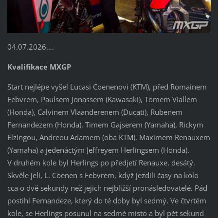
04.07.2026….
Kvalifikace MXGP
Start nejlépe vyšel Lucasi Coenenovi (KTM), před Romainem
Febvrem, Paulsem Jonassem (Kawasaki), Tomem Viallem
(Honda), Calvinem Vlaanderenem (Ducati), Rubenem
Fernandezem (Honda), Timem Gajserem (Yamaha), Rickym
Elzingou, Andreou Adamem (oba KTM), Maximem Renauxem
(Yamaha) a jedenáctým Jeffreyem Herlingsem (Honda).
V druhém kole byl Herlings po předjetí Renauxe, desátý.
Skvěle jeli, L. Coenen s Febvrem, když jezdili časy na kolo
cca o dvě sekundy než jejich nejbližší pronásledovatelé. Pád
postihl Fernandeze, který do té doby byl sedmý. Ve čtvrtém
kole, se Herlings posunul na sedmé místo a byl pět sekund