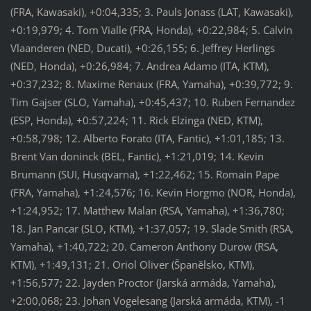
(FRA, Kawasaki), +0:04,335; 3. Pauls Jonass (LAT, Kawasaki),
+0:19,979; 4. Tom Vialle (FRA, Honda), +0:22,984; 5. Calvin
Vlaanderen (NED, Ducati), +0:26,155; 6. Jeffrey Herlings
(NED, Honda), +0:26,984; 7. Andrea Adamo (ITA, KTM),
+0:37,232; 8. Maxime Renaux (FRA, Yamaha), +0:39,772; 9.
Tim Gajser (SLO, Yamaha), +0:45,437; 10. Ruben Fernandez
(ESP, Honda), +0:57,224; 11. Rick Elzinga (NED, KTM),
+0:58,798; 12. Alberto Forato (ITA, Fantic), +1:01,185; 13.
Brent Van doninck (BEL, Fantic), +1:21,019; 14. Kevin
Brumann (SUI, Husqvarna), +1:22,462; 15. Romain Pape
(FRA, Yamaha), +1:24,576; 16. Kevin Horgmo (NOR, Honda),
+1:24,952; 17. Matthew Malan (RSA, Yamaha), +1:36,780;
18. Jan Pancar (SLO, KTM), +1:37,057; 19. Slade Smith (RSA,
Yamaha), +1:40,722; 20. Cameron Anthony Durow (RSA,
KTM), +1:49,131; 21. Oriol Oliver (Španělsko, KTM),
+1:56,577; 22. Jayden Proctor (Jarská armáda, Yamaha),
+2:00,068; 23. Johan Vogelesang (Jarská armáda, KTM), -1