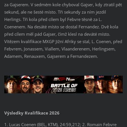
za Gajserem. V sedmém kole chyboval Gajser, kdy ztratil pět
sekund, ale ne šesté místo. Tři sekundy za ním jezdil
Herlings. Tři kola před cílem byl Febvre těsně za L.
Coenenem. Na desáté místo se dostal Fernandez. Dvě kola
před cílem měl pád Gajser, čímž klesl na deváté místo.
Vítězem kvalifikace MXGP Jižní Afriky se stal, L. Coenen, před
Febvrem, Jonassem, Viallem, Vlaanderenem, Herlingsem,
Adamem, Renauxem, Gajserem a Fernandezem.
Výsledky Kvalifikace 2026
1. Lucas Coenen (BEL, KTM), 24:59,212; 2. Romain Febvre