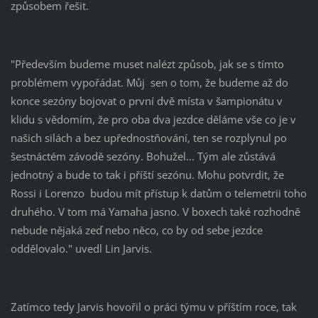
způsobem řešit.
"Především budeme muset nalézt způsob, jak se s tímto
problémem vypořádat. Můj sen o tom, že budeme až do
konce sezóny bojovat o první dvě místa v šampionátu v
klidu s vědomím, že pro oba dva jezdce děláme vše co je v
našich silách a bez upřednostňování, ten se rozplynul po
šestnáctém závodě sezóny. Bohužel... Tým ale zůstává
jednotný a bude to tak i příští sezónu. Mohu potvrdit, že
Rossi i Lorenzo budou mít přístup k datům o telemetrii toho
druhého. V tom má Yamaha jasno. V boxech také rozhodně
nebude nějaká zeď nebo něco, co by od sebe jezdce
oddělovalo." uvedl Lin Jarvis.
Zatímco tedy Jarvis hovořil o práci týmu v příštím roce, tak