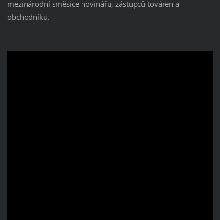
mezinárodní směsice novinářů, zástupců továren a
obchodníků.