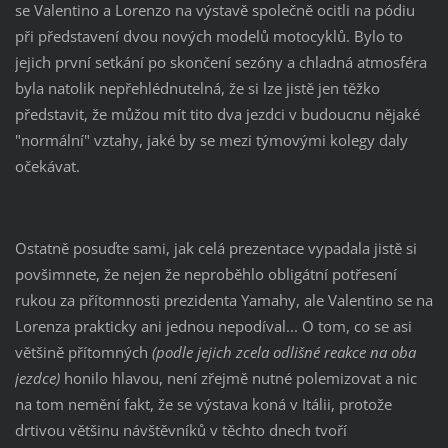
se Valentino a Lorenzo na výstavě společně ocitli na pódiu
při představení dvou nových modelů motocyklů. Bylo to
jejich první setkání po skončení sezóny a chladná atmosféra
byla natolik nepřehlédnutelná, že si lze jistě jen těžko
představit, že můžou mít tito dva jezdci v budoucnu nějaké
"normální" vztahy, jaké by se mezi týmovými kolegy daly
očekávat.
Ostatně posuďte sami, jak celá prezentace vypadala jistě si
povšimnete, že nejen že neproběhlo obligátní potřesení
rukou za přítomnosti prezidenta Yamahy, ale Valentino se na
Lorenza prakticky ani jednou nepodíval... O tom, co se asi
většině přítomných
(podle jejich zcela odlišné reakce na oba
jezdce)
honilo hlavou, není zřejmě nutné polemizovat a nic
na tom nemění fakt, že se výstava koná v Itálii, protože
drtivou většinu návštěvníků v těchto dnech tvoří