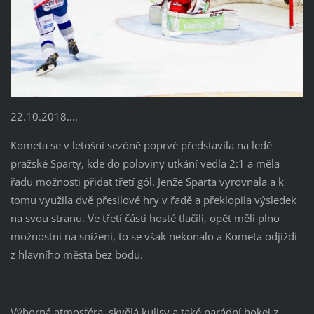
22.10.2018....
Kometa se v letošní sezóně poprvé představila na ledě
pražské Sparty, kde do poloviny utkání vedla 2:1 a měla
řadu možnosti přidat třetí gól. Jenže Sparta vyrovnala a k
tomu využila dvě přesilové hry v řadě a překlopila výsledek
na svou stranu. Ve třetí části hosté tlačili, opět měli plno
možnostní na snížení, to se však nekonalo a Kometa odjíždí
z hlavního města bez bodu.
Výborná atmosféra, skvělá kulisy a také parádní hokej z