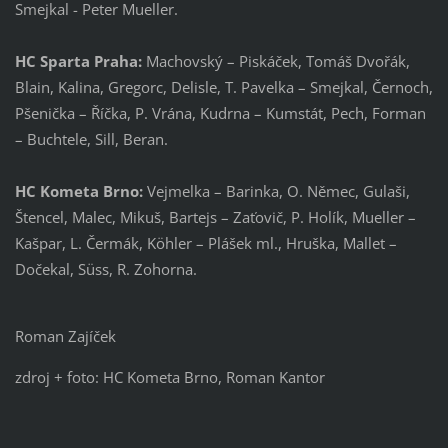
Smejkal - Peter Mueller.
HC Sparta Praha:
Machovský – Piskáček, Tomáš Dvořák,
Blain, Kalina, Gregorc, Delisle, T. Pavelka – Smejkal, Černoch,
Pšenička – Říčka, P. Vrána, Kudrna – Kumstát, Pech, Forman
– Buchtele, Sill, Beran.
HC Kometa Brno:
Vejmelka – Barinka, O. Němec, Gulaši,
Štencel, Malec, Mikuš, Bartejs – Zaťovič, P. Holík, Mueller –
Kašpar, L. Čermák, Köhler – Plášek ml., Hruška, Mallet –
Dočekal, Süss, R. Zohorna.
Roman Zajíček
zdroj + foto: HC Kometa Brno, Roman Kantor