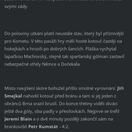
svými zády.
Do poloviny utkání platil neustále stav, který byl příznivější
pro Kometu. V této pasáži hry měli hosté kotouč častěji na
hokejkách a hrozili po dobrých šancích. Pláška vychytal
lapačkou Machovský, stejně tak sparťanský gólman zastavil
nebezpečné střely Němce a Dočekala.
Místo navýšení skóre bohužel přišlo smolné vyrovnání.
Jiří
Smejkal
nahodil kotouč před bránu a tam si jej jeden z
obránců Brna srazil bruslí. Do konce třetiny viděli diváci
ještě dva góly, oba padly v přesilovkách. Nejprve se trefil
Jeremi Blain
a o dvě minuty později zakončil sám na
brankovišti
Petr Kumstát
- 4:2.