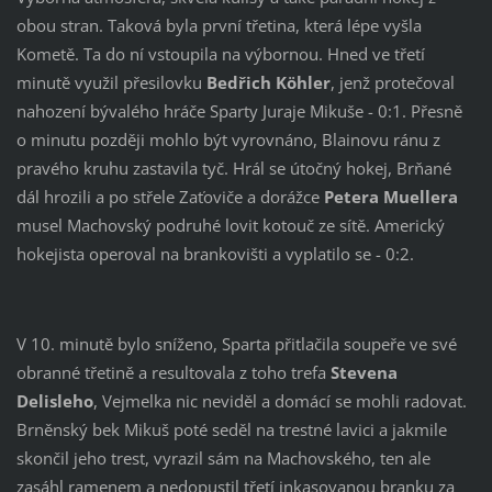
obou stran. Taková byla první třetina, která lépe vyšla
Kometě. Ta do ní vstoupila na výbornou. Hned ve třetí
minutě využil přesilovku
Bedřich Köhler
, jenž protečoval
nahození bývalého hráče Sparty Juraje Mikuše - 0:1. Přesně
o minutu později mohlo být vyrovnáno, Blainovu ránu z
pravého kruhu zastavila tyč. Hrál se útočný hokej, Brňané
dál hrozili a po střele Zaťoviče a dorážce
Petera Muellera
musel Machovský podruhé lovit kotouč ze sítě. Americký
hokejista operoval na brankovišti a vyplatilo se - 0:2.
V 10. minutě bylo sníženo, Sparta přitlačila soupeře ve své
obranné třetině a resultovala z toho trefa
Stevena
Delisleho
, Vejmelka nic neviděl a domácí se mohli radovat.
Brněnský bek Mikuš poté seděl na trestné lavici a jakmile
skončil jeho trest, vyrazil sám na Machovského, ten ale
zasáhl ramenem a nedopustil třetí inkasovanou branku za