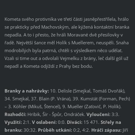
Kometa svého protivníka ve třetí části jasněpřestřílela, hrálo
se prakticky před Machovským, ale kýžená kontaktní branka
nepadla. A to i přesto, že hráli Moravané dvě přesilovky v
řadě. Největší šance měl Holík s Muellerem, neuspěli. Snaha
modrobílých byla patrná, chtěli s výsledkem něco udělat.
Vzali si time out a odvolali Vejmelku z brány, leč další gól už
nepadl a Kometa odjíždí z Prahy bez bodu.
Branky a nahrávky:
10. Delisle (Smejkal, Tomáš Dvořák),
34. Smejkal, 37. Blain (P. Vrána), 39. Kumstát (Forman, Pech)
– 3. Köhler (Mikuš, Štencel), 9. Mueller (Zaťovič, P. Holík).
Rozhodčí:
Hribik, Šír - Špůr, Ondráček.
Vyloučení:
3:3.
Využití:
2:1.
V oslabení:
0:0.
Diváci:
15 471.
Střely na
branku:
30:32.
Průběh utkání:
0:2, 4:2.
Hráči zápasu:
Jiří